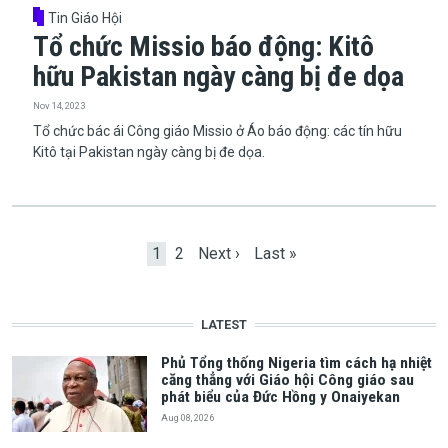
Tin Giáo Hội
Tổ chức Missio báo động: Kitô
hữu Pakistan ngày càng bị đe dọa
Nov 14, 2023
​​​​​​​Tổ chức bác ái Công giáo Missio ở Áo báo động: các tín hữu
Kitô tại Pakistan ngày càng bị đe dọa.
Pagination
Current page
Page
Next page
Last page
1
2
Next ›
Last »
LATEST
Phủ Tổng thống Nigeria tìm cách hạ nhiệt
căng thẳng với Giáo hội Công giáo sau
phát biểu của Đức Hồng y Onaiyekan
Aug 08, 2026