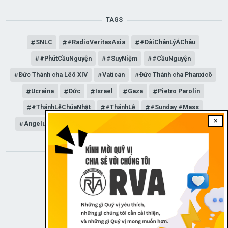
TAGS
SNLC
#RadioVeritasAsia
#ĐàiChânLýÁChâu
#PhútCầuNguyện
#SuyNiệm
#CầuNguyện
Đức Thánh cha Lêô XIV
Vatican
Đức Thánh cha Phanxicô
Ucraina
Đức
Israel
Gaza
Pietro Parolin
#ThánhLễChúaNhật
#ThánhLễ
#Sunday #Mass
×
Angelus
Đức Giáo hoàng Lêô XIV
General Audience
STAY CONNECTED WITH US!