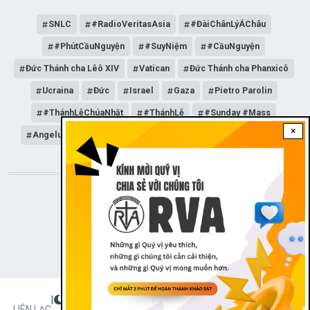
SNLC
#RadioVeritasAsia
#ĐàiChânLýÁChâu
#PhútCầuNguyện
#SuyNiệm
#CầuNguyện
Đức Thánh cha Lêô XIV
Vatican
Đức Thánh cha Phanxicô
Ucraina
Đức
Israel
Gaza
Pietro Parolin
#ThánhLễChúaNhật
#ThánhLễ
#Sunday #Mass
×
Angelus
Đức Giáo hoàng Lêô XIV
General Audience
STAY CONNECTED WITH US!
|
Dark theme
FOOTER
LIÊN LẠC