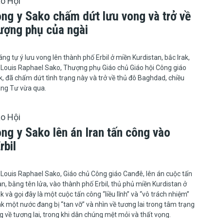
áo Hội
ng y Sako chấm dứt lưu vong và trở về
ượng phụ của ngài
ín tháng tự ý lưu vong lên thành phố Erbil ở miền Kurdistan, bắc Irak,
Louis Raphael Sako, Thượng phụ Giáo chủ Giáo hội Công giáo
k, đã chấm dứt tình trạng này và trở về thủ đô Baghdad, chiều
áng Tư vừa qua.
áo Hội
ng y Sako lên án Iran tấn công vào
rbil
Louis Raphael Sako, Giáo chủ Công giáo Canđê, lên án cuộc tấn
an, bằng tên lửa, vào thành phố Erbil, thủ phủ miền Kurdistan ở
 và gọi đây là một cuộc tấn công “liều lĩnh” và “vô trách nhiệm”
rak một nước đang bị “tan vỡ” và nhìn về tương lai trong tâm trạng
về tương lai, trong khi dân chúng mệt mỏi và thất vọng.