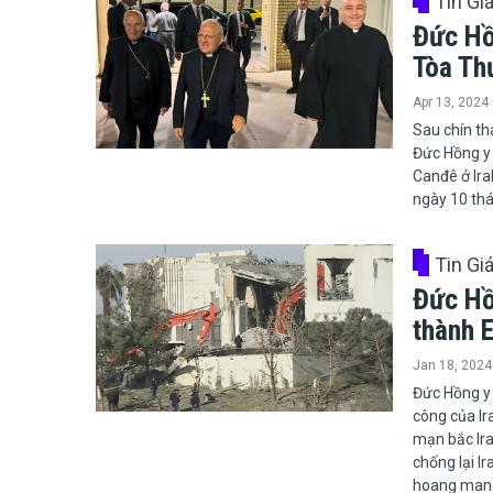
Tin Gi
Đức Hồ
Tòa Th
Apr 13, 2024
​​​​​​​Sau ch
Đức Hồng y 
Canđê ở Ira
ngày 10 th
Tin Gi
Đức Hồ
thành E
Jan 18, 2024
Đức Hồng y 
công của Ir
mạn bắc Irak
chống lại I
hoang mang 