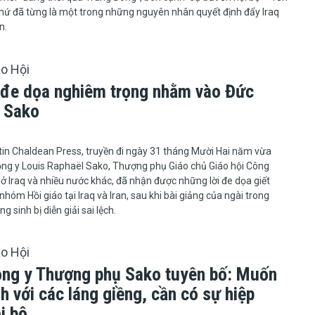
hứ đã từng là một trong những nguyên nhân quyết định đẩy Iraq
n.
áo Hội
đe dọa nghiêm trọng nhằm vào Đức
 Sako
in Chaldean Press, truyền đi ngày 31 tháng Mười Hai năm vừa
ng y Louis Raphaël Sako, Thượng phụ Giáo chủ Giáo hội Công
ở Iraq và nhiều nước khác, đã nhận được những lời đe dọa giết
nhóm Hồi giáo tại Iraq và Iran, sau khi bài giảng của ngài trong
ng sinh bị diễn giải sai lệch.
áo Hội
ng y Thượng phụ Sako tuyên bố: Muốn
h với các láng giềng, cần có sự hiệp
i bộ