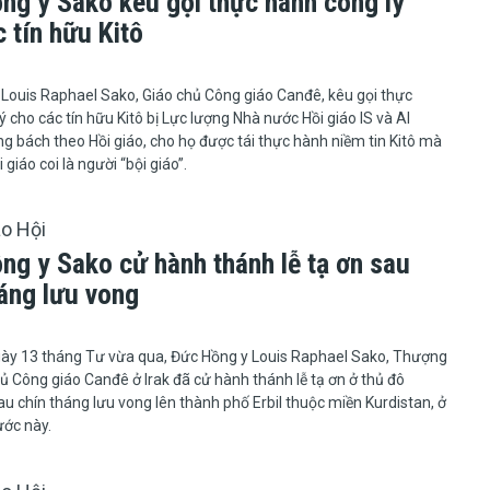
ng y Sako kêu gọi thực hành công lý
 tín hữu Kitô
ồng y Louis Raphael Sako, Giáo chủ Công giáo Canđê, kêu gọi thực
ý cho các tín hữu Kitô bị Lực lượng Nhà nước Hồi giáo IS và Al
 bách theo Hồi giáo, cho họ được tái thực hành niềm tin Kitô mà
 giáo coi là người “bội giáo”.
áo Hội
ng y Sako cử hành thánh lễ tạ ơn sau
háng lưu vong
Bảy, ngày 13 tháng Tư vừa qua, Đức Hồng y Louis Raphael Sako, Thượng
ủ Công giáo Canđê ở Irak đã cử hành thánh lễ tạ ơn ở thủ đô
u chín tháng lưu vong lên thành phố Erbil thuộc miền Kurdistan, ở
ước này.