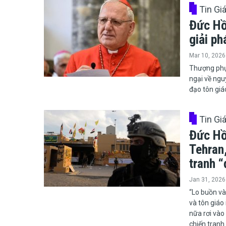
Tin Gi
Đức Hồ
giải ph
Mar 10, 2026
​​​​​​​Thượn
ngại về ngu
đạo tôn giáo
Tin Gi
Đức Hồ
Tehran,
tranh 
Jan 31, 2026
​​​​​​​“Lo b
và tôn giáo 
nữa rơi vào
chiến tranh