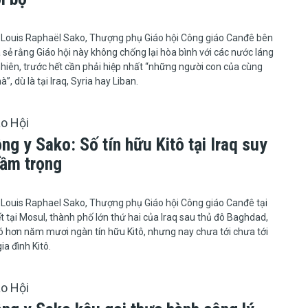
 Louis Raphaël Sako, Thượng phụ Giáo hội Công giáo Canđê bên
ia sẻ rằng Giáo hội này không chống lại hòa bình với các nước láng
nhiên, trước hết cần phải hiệp nhất “những người con của cùng
”, dù là tại Iraq, Syria hay Liban.
áo Hội
g y Sako: Số tín hữu Kitô tại Iraq suy
rầm trọng
ồng y Louis Raphael Sako, Thượng phụ Giáo hội Công giáo Canđê tại
iết tại Mosul, thành phố lớn thứ hai của Iraq sau thủ đô Baghdad,
ó hơn năm mươi ngàn tín hữu Kitô, nhưng nay chưa tới chưa tới
a đình Kitô.
áo Hội