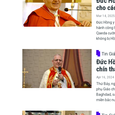
Đức Hồ
cho các
Mar 14, 2025
​​​​​​​Đức H
hành công l
Qaeda cưỡng
không bị Hồi
Tin Gi
Đức Hồ
chín t
Apr 16, 2024
​​​​​​​Thứ 
phụ Giáo ch
Baghdad, sa
miền bắc n