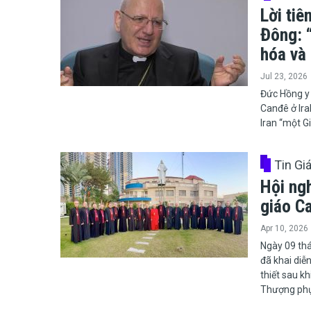
Lời ti
Đông: 
hóa và 
Jul 23, 2026
​​​​​​​Đức 
Canđê ở Ira
Iran “một G
Tin Gi
Hội ng
giáo C
Apr 10, 2026
​​​​​​​Ngày
đã khai diễ
thiết sau k
Thượng phụ 