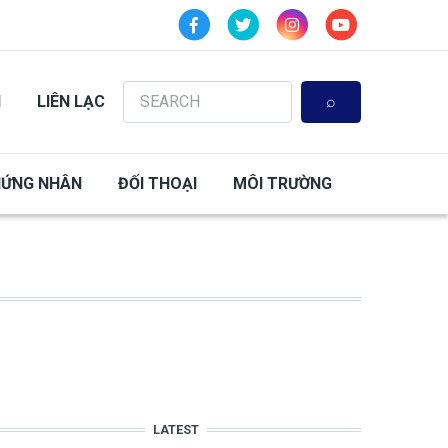
Search
N
LIÊN LẠC
HỨNG NHÂN
ĐỐI THOẠI
MÔI TRƯỜNG
LATEST