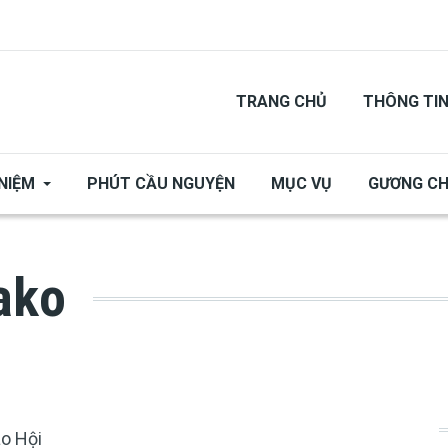
TRANG CHỦ
THÔNG TI
NIỆM
PHÚT CẦU NGUYỆN
MỤC VỤ
GƯƠNG C
ako
áo Hội