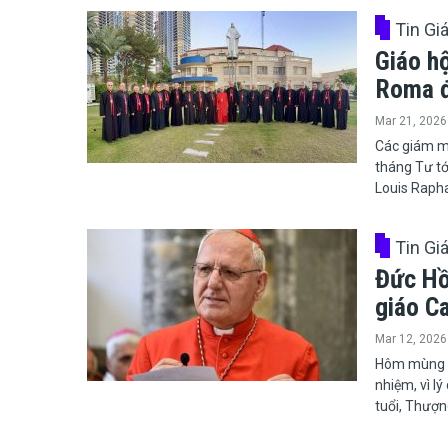
Tin Gi
Giáo h
Roma đ
Mar 21, 2026
​​​​​​​Các 
tháng Tư tớ
Louis Rapha
Tin Gi
Đức Hồ
giáo C
Mar 12, 2026
​​​​​​​Hôm 
nhiệm, vì lý
tuổi, Thượn