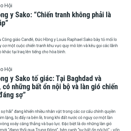
áo Hội
ng y Sako: “Chiến tranh không phải là
áp”
g phụ Công giáo Canđê, Đức Hồng y Louis Raphael Sako bày tỏ mối lo
y cơ một cuộc chiến tranh khu vực quy mô lớn và kêu gọi các lãnh
 khác tại Iraq lên tiếng cho hòa bình.
áo Hội
ng y Sako tố giác: Tại Baghdad và
 có những bất ổn nội bộ và làn gió chiến
“đáng sợ”
uồn và sợ hãi” đang khiến nhiều nhân vật trong các cơ cấu chính quyền
im lặng, bị đẩy ra bên lề, trong khi đất nước có nguy cơ một lần
 vòng xoáy căng thẳng và bạo lực. Đặc biệt là do những làn gió
 mới “đang thổi qua Trung Đông”, bên cạnh “sự bất ổn nội bộ” - vốn