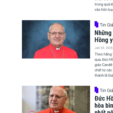
trong quá k
vào hỗn loạ
Tin Gi
Những 
Hồng y
Jan 03, 2026
Theo hãng t
qua, Đức Hồ
giáo Canđê 
chết từ các 
thánh lễ Giá
Tin Gi
Đức Hồ
hòa bìn
nhất nộ