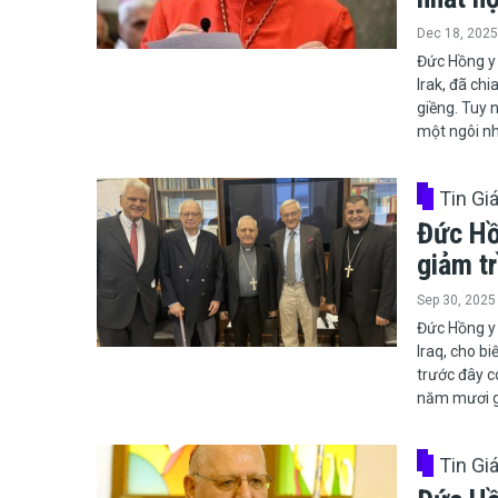
Dec 18, 2025
Đức Hồng y
Irak, đã ch
giềng. Tuy 
một ngôi nhà
Tin Gi
Đức Hồn
giảm t
Sep 30, 2025
​​​​​​​Đức H
Iraq, cho b
trước đây c
năm mươi gi
Tin Gi