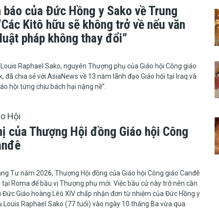
ên báo của Đức Hồng y Sako về Trung
“Các Kitô hữu sẽ không trở về nếu văn
luật pháp không thay đổi”
Hồng y Louis Raphael Sako, nguyên Thượng phụ của Giáo hội Công giáo
k, đã chia sẻ với AsiaNews về 13 năm lãnh đạo Giáo hội tại Iraq và
iáo hội từng chịu bách hại nặng nề”.
áo Hội
hị của Thượng Hội đồng Giáo hội Công
anđê
 09 tháng Tư năm 2026, Thượng Hội đồng của Giáo hội Công giáo Canđê
n tại Roma để bầu vị Thượng phụ mới. Việc bầu cử này trở nên cần
hi Đức Giáo hoàng Lêô XIV chấp nhận đơn từ nhiệm của Đức Hồng y
Louis Raphael Sako (77 tuổi) vào ngày 10 tháng Ba vừa qua.