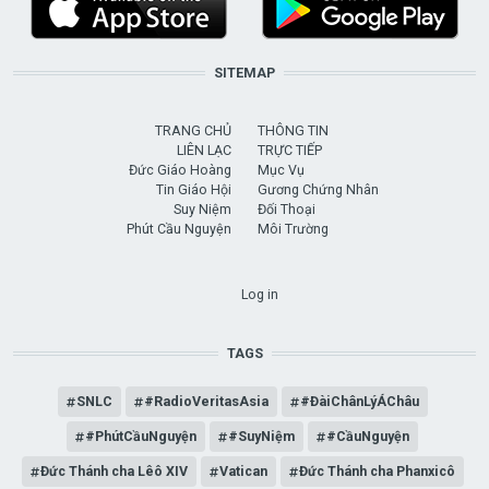
SITEMAP
TRANG CHỦ
THÔNG TIN
LIÊN LẠC
TRỰC TIẾP
Đức Giáo Hoàng
Mục Vụ
Tin Giáo Hội
Gương Chứng Nhân
Suy Niệm
Đối Thoại
Phút Cầu Nguyện
Môi Trường
USER ACCOUNT MENU
Log in
TAGS
SNLC
#RadioVeritasAsia
#ĐàiChânLýÁChâu
#PhútCầuNguyện
#SuyNiệm
#CầuNguyện
Đức Thánh cha Lêô XIV
Vatican
Đức Thánh cha Phanxicô