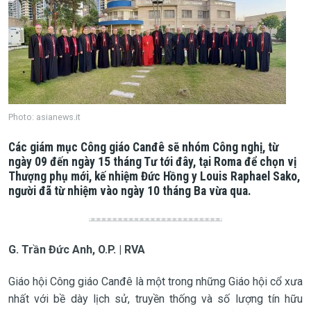
Photo: asianews.it
Các giám mục Công giáo Canđê sẽ nhóm Công nghị, từ
ngày 09 đến ngày 15 tháng Tư tới đây, tại Roma để chọn vị
Thượng phụ mới, kế nhiệm Đức Hồng y Louis Raphael Sako,
người đã từ nhiệm vào ngày 10 tháng Ba vừa qua.
G. Trần Đức Anh, O.P. | RVA
Giáo hội Công giáo Canđê là một trong những Giáo hội cổ xưa
nhất với bề dày lịch sử, truyền thống và số lượng tín hữu