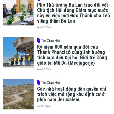
Phó Thủ tướng Ba Lan trao đổi với
Chủ tịch Hội đồng Giám mục nước
này về việc mời Đức Thánh cha Lêô
viếng thăm Ba Lan
Aug 07, 2026
Tin Giáo Hội
Kỷ niệm 800 năm qua đời của
Thánh Phanxicô cũng ảnh hưởng
tích cực đến Đại hội Giới trẻ Công
giáo tại Mễ Du (Medjugorje)
Aug 07, 2026
Tin Giáo Hội
Các nhà hoạt động dân quyền chỉ
trích việc mở rộng khu định cư ở
phía nam Jerusalem
Aug 07, 2026