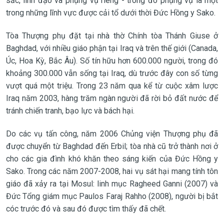
sắc, linh đạo và phụng vụ riêng - trong đó phụng vụ là một
trong những lĩnh vực được cải tổ dưới thời Đức Hồng y Sako.
Tòa Thượng phụ đặt tại nhà thờ Chính tòa Thánh Giuse ở
Baghdad, với nhiều giáo phận tại Iraq và trên thế giới (Canada,
Úc, Hoa Kỳ, Bắc Âu). Số tín hữu hơn 600.000 người, trong đó
khoảng 300.000 vẫn sống tại Iraq, dù trước đây con số từng
vượt quá một triệu. Trong 23 năm qua kể từ cuộc xâm lược
Iraq năm 2003, hàng trăm ngàn người đã rời bỏ đất nước để
tránh chiến tranh, bạo lực và bách hại.
Do các vụ tấn công, năm 2006 Chủng viện Thượng phụ đã
được chuyển từ Baghdad đến Erbil; tòa nhà cũ trở thành nơi ở
cho các gia đình khó khăn theo sáng kiến của Đức Hồng y
Sako. Trong các năm 2007-2008, hai vụ sát hại mang tính tôn
giáo đã xảy ra tại Mosul: linh mục Ragheed Ganni (2007) và
Đức Tổng giám mục Paulos Faraj Rahho (2008), người bị bắt
cóc trước đó và sau đó được tìm thấy đã chết.