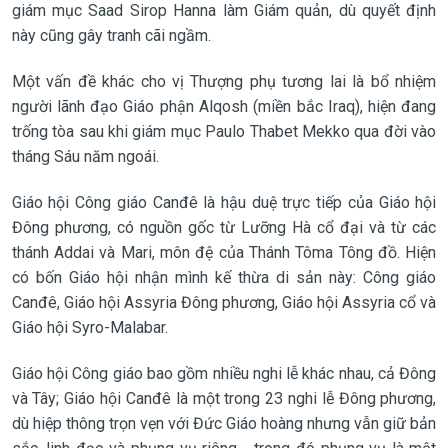
giám mục Saad Sirop Hanna làm Giám quản, dù quyết định
này cũng gây tranh cãi ngầm.
Một vấn đề khác cho vị Thượng phụ tương lai là bổ nhiệm
người lãnh đạo Giáo phận Alqosh (miền bắc Iraq), hiện đang
trống tòa sau khi giám mục Paulo Thabet Mekko qua đời vào
tháng Sáu năm ngoái.
Giáo hội Công giáo Canđê là hậu duệ trực tiếp của Giáo hội
Đông phương, có nguồn gốc từ Lưỡng Hà cổ đại và từ các
thánh Addai và Mari, môn đệ của Thánh Tôma Tông đồ. Hiện
có bốn Giáo hội nhận mình kế thừa di sản này: Công giáo
Canđê, Giáo hội Assyria Đông phương, Giáo hội Assyria cổ và
Giáo hội Syro-Malabar.
Giáo hội Công giáo bao gồm nhiều nghi lễ khác nhau, cả Đông
và Tây; Giáo hội Canđê là một trong 23 nghi lễ Đông phương,
dù hiệp thông trọn vẹn với Đức Giáo hoàng nhưng vẫn giữ bản