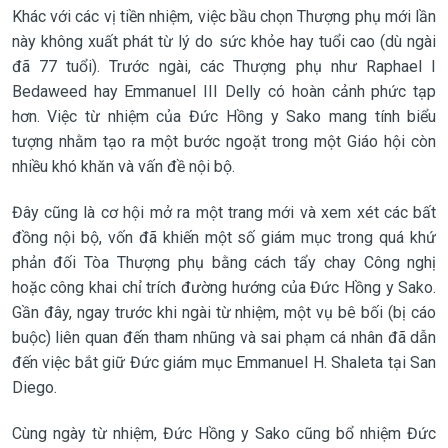
Khác với các vị tiền nhiệm, việc bầu chọn Thượng phụ mới lần
này không xuất phát từ lý do sức khỏe hay tuổi cao (dù ngài
đã 77 tuổi). Trước ngài, các Thượng phụ như Raphael I
Bedaweed hay Emmanuel III Delly có hoàn cảnh phức tạp
hơn. Việc từ nhiệm của Đức Hồng y Sako mang tính biểu
tượng nhằm tạo ra một bước ngoặt trong một Giáo hội còn
nhiều khó khăn và vấn đề nội bộ.
Đây cũng là cơ hội mở ra một trang mới và xem xét các bất
đồng nội bộ, vốn đã khiến một số giám mục trong quá khứ
phản đối Tòa Thượng phụ bằng cách tẩy chay Công nghị
hoặc công khai chỉ trích đường hướng của Đức Hồng y Sako.
Gần đây, ngay trước khi ngài từ nhiệm, một vụ bê bối (bị cáo
buộc) liên quan đến tham nhũng và sai phạm cá nhân đã dẫn
đến việc bắt giữ Đức giám mục Emmanuel H. Shaleta tại San
Diego.
Cùng ngày từ nhiệm, Đức Hồng y Sako cũng bổ nhiệm Đức