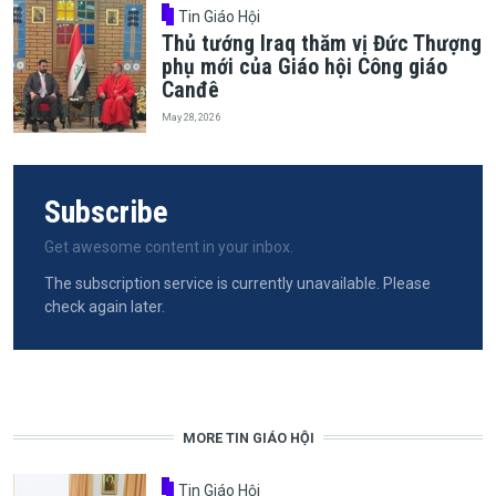
Tin Giáo Hội
Thủ tướng Iraq thăm vị Đức Thượng
phụ mới của Giáo hội Công giáo
Canđê
May 28, 2026
Subscribe
Get awesome content in your inbox.
The subscription service is currently unavailable. Please
check again later.
MORE TIN GIÁO HỘI
Tin Giáo Hội