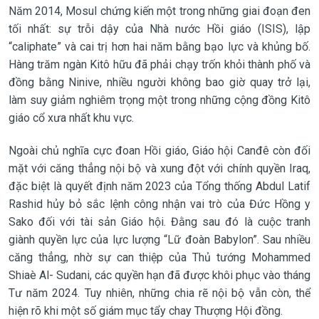
Năm 2014, Mosul chứng kiến một trong những giai đoạn đen
tối nhất: sự trỗi dậy của Nhà nước Hồi giáo (ISIS), lập
“caliphate” và cai trị hơn hai năm bằng bạo lực và khủng bố.
Hàng trăm ngàn Kitô hữu đã phải chạy trốn khỏi thành phố và
đồng bằng Ninive, nhiều người không bao giờ quay trở lại,
làm suy giảm nghiêm trọng một trong những cộng đồng Kitô
giáo cổ xưa nhất khu vực.
Ngoài chủ nghĩa cực đoan Hồi giáo, Giáo hội Canđê còn đối
mặt với căng thẳng nội bộ và xung đột với chính quyền Iraq,
đặc biệt là quyết định năm 2023 của Tổng thống Abdul Latif
Rashid hủy bỏ sắc lệnh công nhận vai trò của Đức Hồng y
Sako đối với tài sản Giáo hội. Đằng sau đó là cuộc tranh
giành quyền lực của lực lượng “Lữ đoàn Babylon”. Sau nhiều
căng thẳng, nhờ sự can thiệp của Thủ tướng Mohammed
Shiaè Al- Sudani, các quyền hạn đã được khôi phục vào tháng
Tư năm 2024. Tuy nhiên, những chia rẽ nội bộ vẫn còn, thể
hiện rõ khi một số giám mục tẩy chay Thượng Hội đồng.