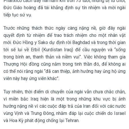
Phanxicô cách đây hai năm khi tròn 75 tuổi, nhưng bị từ chối;
Đức Giáo hoàng đã tái khẳng định sự tín nhiệm và mời ngài
tiếp tục sứ vụ.
Trước những thách thức ngày càng nặng nề, giờ đây ngài
quyết định từ nhiệm để trao trách nhiệm cho một nhân vật
mới. Đức Hồng y Sako dự định rời Baghdad và trong thời gian
tới sẽ lui về Erbil (Kurdistan Iraq) để cầu nguyện và “sống
trong bình an, thanh thản và niềm vui”. Việc không tham gia
Thượng Hội đồng cũng nằm trong tinh thần đó, để không ai
có thể nói rằng ngài “đã can thiệp, ảnh hưởng hay ủng hộ ứng
viên này hay ứng viên khác”.
Tuy nhiên, thời điểm di chuyển của ngài vẫn chưa chắc chắn,
vì miền bắc Iraq hiện là một trong những khu vực bị ảnh
hưởng nặng nề vì các cuộc đáp trả của Iran đối với các nước
vùng Vịnh và Trung Đông, nhằm đáp lại cuộc chiến do Israel
và Hoa Kỳ phát động chống lại Tehran.