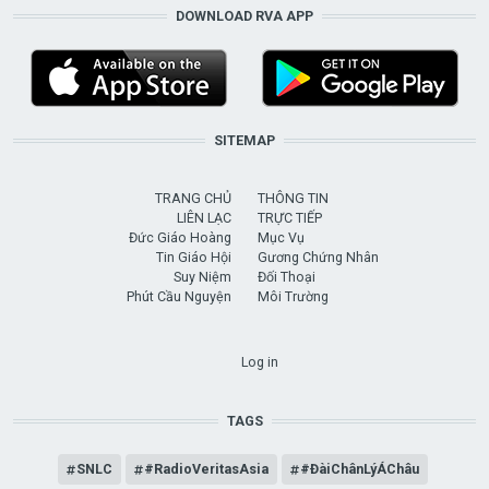
DOWNLOAD RVA APP
SITEMAP
TRANG CHỦ
THÔNG TIN
LIÊN LẠC
TRỰC TIẾP
Đức Giáo Hoàng
Mục Vụ
Tin Giáo Hội
Gương Chứng Nhân
Suy Niệm
Đối Thoại
Phút Cầu Nguyện
Môi Trường
USER ACCOUNT MENU
Log in
TAGS
SNLC
#RadioVeritasAsia
#ĐàiChânLýÁChâu