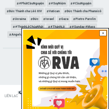
#PhútCầuNguyện
#SuyNiệm
#CầuNguyện
Đức Thánh cha Lêô XIV
Vatican
Đức Thánh cha Phanxicô
Ucraina
Đức
Israel
Gaza
Pietro Parolin
#ThánhLễChúaNhật
#ThánhLễ
#Sunday #Mass
×
Angelus
Đức Giáo hoàng Lêô XIV
General Audience
STAY CONNECTED WITH US!
|
Dark theme
FOOTER
LIÊN LẠC
Radio Veritas Asia © 2023