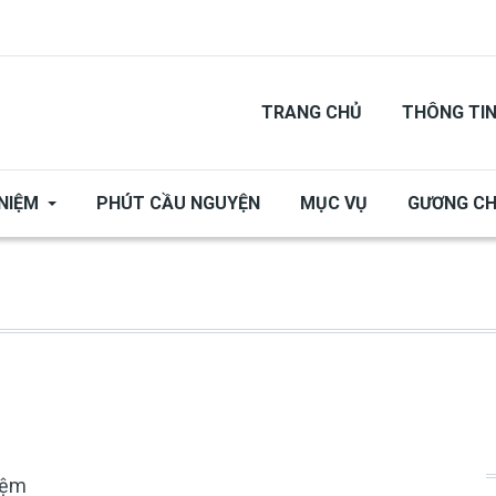
TRANG CHỦ
THÔNG TI
NIỆM
PHÚT CẦU NGUYỆN
MỤC VỤ
GƯƠNG C
iệm