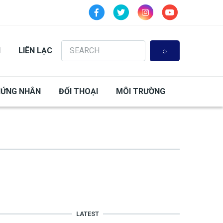
Search
N
LIÊN LẠC
HỨNG NHÂN
ĐỐI THOẠI
MÔI TRƯỜNG
LATEST