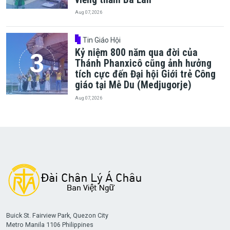
Aug 07, 2026
Tin Giáo Hội
Kỷ niệm 800 năm qua đời của
Thánh Phanxicô cũng ảnh hưởng
tích cực đến Đại hội Giới trẻ Công
giáo tại Mễ Du (Medjugorje)
Aug 07, 2026
Buick St. Fairview Park, Quezon City
Metro Manila 1106 Philippines