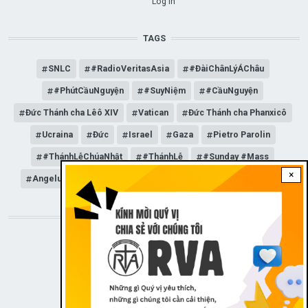
Log in
TAGS
SNLC
#RadioVeritasAsia
#ĐàiChânLýÁChâu
#PhútCầuNguyện
#SuyNiệm
#CầuNguyện
Đức Thánh cha Lêô XIV
Vatican
Đức Thánh cha Phanxicô
Ucraina
Đức
Israel
Gaza
Pietro Parolin
#ThánhLễChúaNhật
#ThánhLễ
#Sunday #Mass
×
Angelus
Đức Giáo hoàng Lêô XIV
General Audience
STAY CONNECTED WITH US!