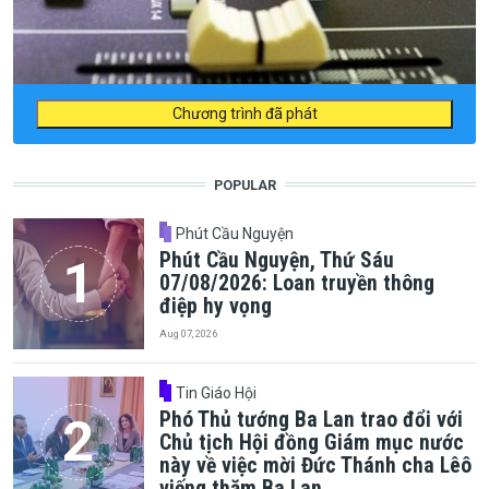
Chương trình đã phát
POPULAR
Phút Cầu Nguyện
Phút Cầu Nguyện, Thứ Sáu
07/08/2026: Loan truyền thông
điệp hy vọng
Aug 07, 2026
Tin Giáo Hội
Phó Thủ tướng Ba Lan trao đổi với
Chủ tịch Hội đồng Giám mục nước
này về việc mời Đức Thánh cha Lêô
viếng thăm Ba Lan