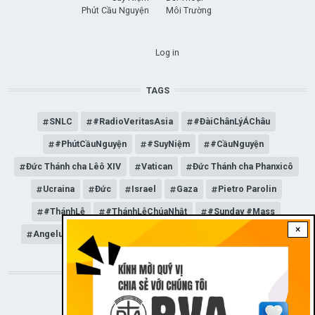
Phút Cầu Nguyện
Môi Trường
USER ACCOUNT MENU
Log in
TAGS
SNLC
#RadioVeritasAsia
#ĐàiChânLýÁChâu
#PhútCầuNguyện
#SuyNiệm
#CầuNguyện
Đức Thánh cha Lêô XIV
Vatican
Đức Thánh cha Phanxicô
Ucraina
Đức
Israel
Gaza
Pietro Parolin
#ThánhLễ
#ThánhLễChúaNhật
#Sunday #Mass
×
Angelus
Đức Giáo hoàng Lêô XIV
General Audience
STAY CONNECTED WITH US!