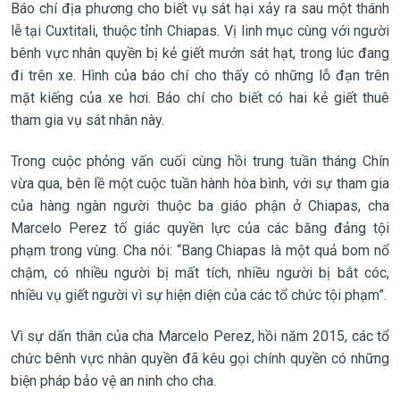
Báo chí địa phương cho biết vụ sát hại xảy ra sau một thánh
lễ tại Cuxtitali, thuộc tỉnh Chiapas. Vị linh mục cùng với người
bênh vực nhân quyền bị kẻ giết mướn sát hạt, trong lúc đang
đi trên xe. Hình của báo chí cho thấy có những lỗ đạn trên
mặt kiếng của xe hơi. Báo chí cho biết có hai kẻ giết thuê
tham gia vụ sát nhân này.
Trong cuộc phỏng vấn cuối cùng hồi trung tuần tháng Chín
vừa qua, bên lề một cuộc tuần hành hòa bình, với sự tham gia
của hàng ngàn người thuộc ba giáo phận ở Chiapas, cha
Marcelo Perez tố giác quyền lực của các băng đảng tội
phạm trong vùng. Cha nói: “Bang Chiapas là một quả bom nổ
chậm, có nhiều người bị mất tích, nhiều người bị bắt cóc,
nhiều vụ giết người vì sự hiện diện của các tổ chức tội phạm”.
Vì sự dấn thân của cha Marcelo Perez, hồi năm 2015, các tổ
chức bênh vực nhân quyền đã kêu gọi chính quyền có những
biện pháp bảo vệ an ninh cho cha.