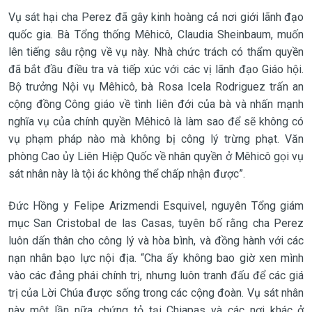
Vụ sát hại cha Perez đã gây kinh hoàng cả nơi giới lãnh đạo
quốc gia. Bà Tổng thống Mêhicô, Claudia Sheinbaum, muốn
lên tiếng sâu rộng về vụ này. Nhà chức trách có thẩm quyền
đã bắt đầu điều tra và tiếp xúc với các vị lãnh đạo Giáo hội.
Bộ trưởng Nội vụ Mêhicô, bà Rosa Icela Rodriguez trấn an
cộng đồng Công giáo về tình liên đới của bà và nhấn mạnh
nghĩa vụ của chính quyền Mêhicô là làm sao để sẽ không có
vụ phạm pháp nào mà không bị công lý trừng phạt. Văn
phòng Cao ủy Liên Hiệp Quốc về nhân quyền ở Mêhicô gọi vụ
sát nhân này là tội ác không thể chấp nhận được”.
Đức Hồng y Felipe Arizmendi Esquivel, nguyên Tổng giám
mục San Cristobal de las Casas, tuyên bố rằng cha Perez
luôn dấn thân cho công lý và hòa bình, và đồng hành với các
nạn nhân bạo lực nội địa. “Cha ấy không bao giờ xen mình
vào các đảng phái chính trị, nhưng luôn tranh đấu để các giá
trị của Lời Chúa được sống trong các cộng đoàn. Vụ sát nhân
này một lần nữa chứng tỏ tại Chiapas và các nơi khác ở