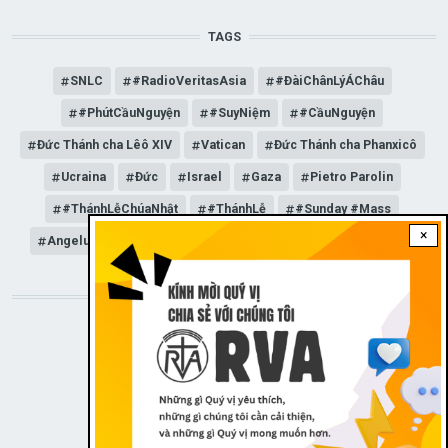
TAGS
SNLC
#RadioVeritasAsia
#ĐàiChânLýÁChâu
#PhútCầuNguyện
#SuyNiệm
#CầuNguyện
Đức Thánh cha Lêô XIV
Vatican
Đức Thánh cha Phanxicô
Ucraina
Đức
Israel
Gaza
Pietro Parolin
#ThánhLễChúaNhật
#ThánhLễ
#Sunday #Mass
×
Angelus
Đức Giáo hoàng Lêô XIV
General Audience
STAY CONNECTED WITH US!