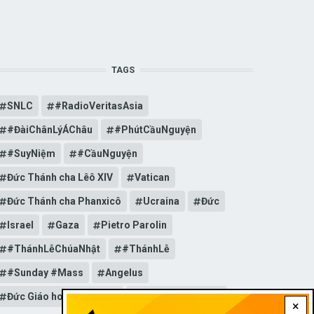
TAGS
SNLC
#RadioVeritasAsia
#ĐàiChânLýÁChâu
#PhútCầuNguyện
#SuyNiệm
#CầuNguyện
Đức Thánh cha Lêô XIV
Vatican
Đức Thánh cha Phanxicô
Ucraina
Đức
Israel
Gaza
Pietro Parolin
#ThánhLễChúaNhật
#ThánhLễ
#Sunday #Mass
Angelus
Đức Giáo hoàng Lêô XIV
General Audience
×