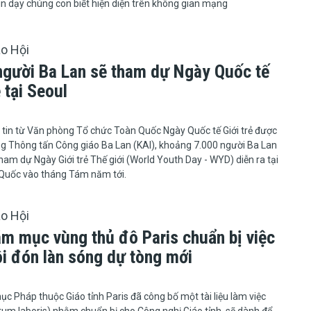
in dạy chúng con biết hiện diện trên không gian mạng
áo Hội
người Ba Lan sẽ tham dự Ngày Quốc tế
ẻ tại Seoul
thông tin từ Văn phòng Tổ chức Toàn Quốc Ngày Quốc tế Giới trẻ được
g Thông tấn Công giáo Ba Lan (KAI), khoảng 7.000 người Ba Lan
tham dự Ngày Giới trẻ Thế giới (World Youth Day - WYD) diễn ra tại
 Quốc vào tháng Tám năm tới.
áo Hội
ám mục vùng thủ đô Paris chuẩn bị việc
ội đón làn sóng dự tòng mới
iám mục Pháp thuộc Giáo tỉnh Paris đã công bố một tài liệu làm việc