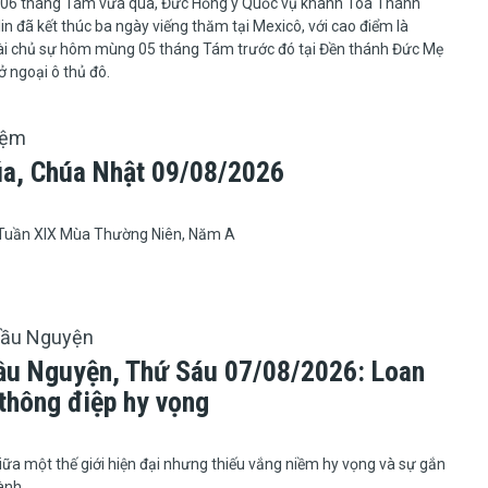
6 tháng Tám vừa qua, Đức Hồng y Quốc vụ khanh Tòa Thánh
lin đã kết thúc ba ngày viếng thăm tại Mexicô, với cao điểm là
gài chủ sự hôm mùng 05 tháng Tám trước đó tại Đền thánh Đức Mẹ
 ngoại ô thủ đô.
iệm
úa, Chúa Nhật 09/08/2026
Tuần XIX Mùa Thường Niên, Năm A
Cầu Nguyện
ầu Nguyện, Thứ Sáu 07/08/2026: Loan
 thông điệp hy vọng
iữa một thế giới hiện đại nhưng thiếu vắng niềm hy vọng và sự gắn
ành,