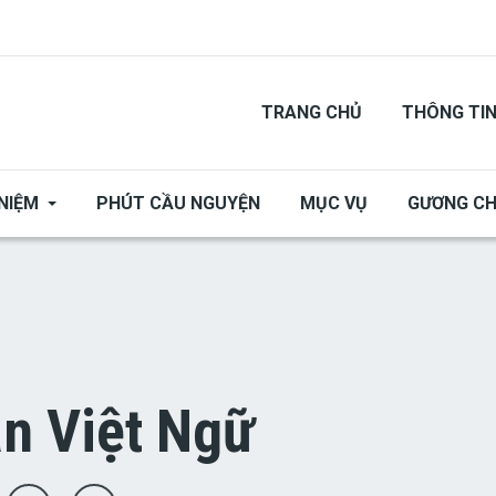
TRANG CHỦ
THÔNG TI
NIỆM
PHÚT CẦU NGUYỆN
MỤC VỤ
GƯƠNG C
n Việt Ngữ