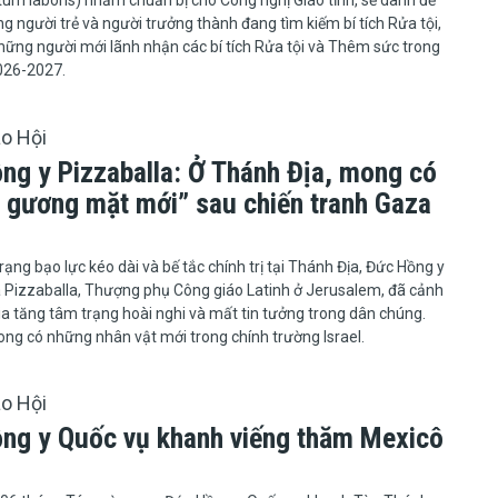
um laboris) nhằm chuẩn bị cho Công nghị Giáo tỉnh, sẽ dành để
g người trẻ và người trưởng thành đang tìm kiếm bí tích Rửa tội,
ững người mới lãnh nhận các bí tích Rửa tội và Thêm sức trong
026-2027.
áo Hội
ng y Pizzaballa: Ở Thánh Địa, mong có
 gương mặt mới” sau chiến tranh Gaza
tình trạng bạo lực kéo dài và bế tắc chính trị tại Thánh Địa, Đức Hồng y
a Pizzaballa, Thượng phụ Công giáo Latinh ở Jerusalem, đã cảnh
ia tăng tâm trạng hoài nghi và mất tin tưởng trong dân chúng.
ng có những nhân vật mới trong chính trường Israel.
áo Hội
ng y Quốc vụ khanh viếng thăm Mexicô