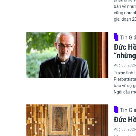
(Instrument
bàn về nhữn
cũng như nh
giai đoạn 2
Tin Gi
Đức Hồ
“những
Aug 08, 2026
​​​​​​​Trước 
Pierbattist
báo về sự g
Ngài cầu mo
Tin Gi
Đức Hồ
Aug 08, 2026