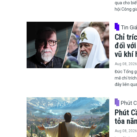
qua cho biế
hội Công gi
Tin Gi
Chỉ trí
đối với
vũ khí 
Aug 08, 2026
​​​​​​​Đức T
mẽ chỉ trích
đây liên qu
Phút 
Phút C
tỏa nă
Aug 08, 2026