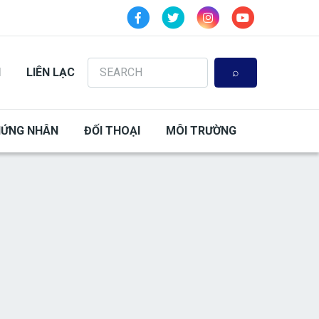
Search
N
LIÊN LẠC
HỨNG NHÂN
ĐỐI THOẠI
MÔI TRƯỜNG