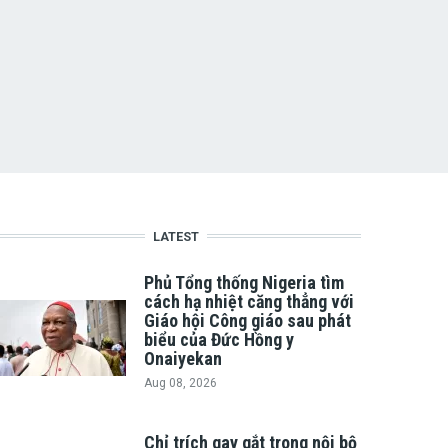
LATEST
Phủ Tổng thống Nigeria tìm
cách hạ nhiệt căng thẳng với
Giáo hội Công giáo sau phát
biểu của Đức Hồng y
Onaiyekan
Aug 08, 2026
Chỉ trích gay gắt trong nội bộ