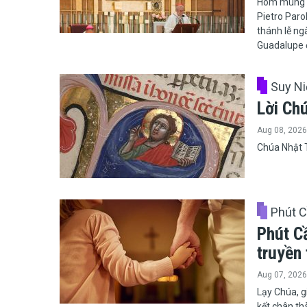
Hôm mùng 0
Pietro Paro
thánh lễ n
Guadalupe ở
Suy N
Lời Ch
Aug 08, 2026
Chúa Nhật 
Phút 
Phút C
truyền
Aug 07, 2026
Lạy Chúa, g
kết chân th