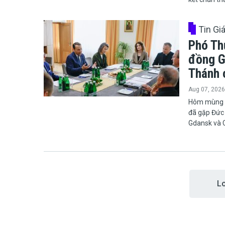
Tin Gi
Phó Thủ
đồng G
Thánh 
Aug 07, 2026
​​​​​​​Hôm 
đã gặp Đức
Gdansk và 
L