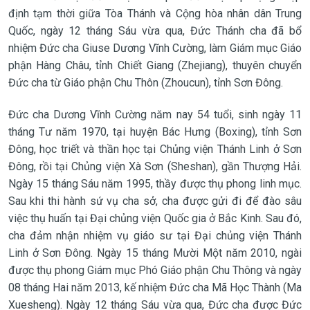
định tạm thời giữa Tòa Thánh và Cộng hòa nhân dân Trung
Quốc, ngày 12 tháng Sáu vừa qua, Đức Thánh cha đã bổ
nhiệm Đức cha Giuse Dương Vĩnh Cường, làm Giám mục Giáo
phận Hàng Châu, tỉnh Chiết Giang (Zhejiang), thuyên chuyển
Đức cha từ Giáo phận Chu Thôn (Zhoucun), tỉnh Sơn Đông.
Đức cha Dương Vĩnh Cường năm nay 54 tuổi, sinh ngày 11
tháng Tư năm 1970, tại huyện Bác Hưng (Boxing), tỉnh Sơn
Đông, học triết và thần học tại Chủng viện Thánh Linh ở Sơn
Đông, rồi tại Chủng viện Xà Sơn (Sheshan), gần Thượng Hải.
Ngày 15 tháng Sáu năm 1995, thầy được thụ phong linh mục.
Sau khi thi hành sứ vụ cha sở, cha được gửi đi để đào sâu
việc thụ huấn tại Đại chủng viện Quốc gia ở Bắc Kinh. Sau đó,
cha đảm nhận nhiệm vụ giáo sư tại Đại chủng viện Thánh
Linh ở Sơn Đông. Ngày 15 tháng Mười Một năm 2010, ngài
được thụ phong Giám mục Phó Giáo phận Chu Thông và ngày
08 tháng Hai năm 2013, kế nhiệm Đức cha Mã Học Thành (Ma
Xuesheng). Ngày 12 tháng Sáu vừa qua, Đức cha được Đức