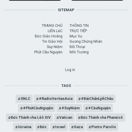
SITEMAP
TRANG CHỦ
THÔNG TIN
LIÊN LẠC
TRỰC TIẾP
Đức Giáo Hoàng
Mục Vụ
Tin Giáo Hội
Gương Chứng Nhân
Suy Niệm
Đối Thoại
Phút Cầu Nguyện
Môi Trường
USER ACCOUNT MENU
Log in
TAGS
SNLC
#RadioVeritasAsia
#ĐàiChânLýÁChâu
#PhútCầuNguyện
#SuyNiệm
#CầuNguyện
Đức Thánh cha Lêô XIV
Vatican
Đức Thánh cha Phanxicô
Ucraina
Đức
Israel
Gaza
Pietro Parolin