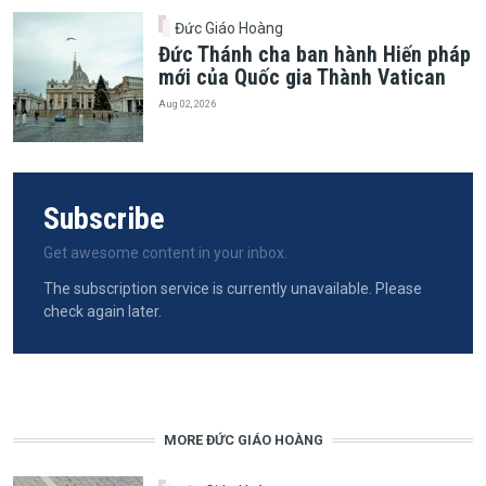
Đức Giáo Hoàng
Đức Thánh cha ban hành Hiến pháp
mới của Quốc gia Thành Vatican
Aug 02, 2026
Subscribe
Get awesome content in your inbox.
The subscription service is currently unavailable. Please
check again later.
MORE ĐỨC GIÁO HOÀNG