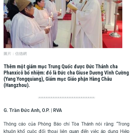
圖片：信德網
Thêm một giám mục Trung Quốc được Đức Thánh cha
Phanxicô bổ nhiệm: đó là Đức cha Giuse Dương Vĩnh Cường
(Yang Yongquiang), Giám mục Giáo phận Hàng Châu
(Hangzhou).
G. Trần Đức Anh, O.P. | RVA
Thông cáo của Phòng Báo chí Tòa Thánh nói rằng: “Trong
khuôn khổ cuộc đối thoại liên quan đến việc áp dụng Hiệp