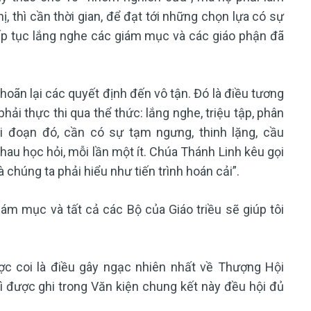
ị, thì cần thời gian, để đạt tới những chọn lựa có sự
tiếp tục lắng nghe các giám mục và các giáo phận đã
hoãn lại các quyết định đến vô tận. Đó là điều tương
ải thực thi qua thể thức: lắng nghe, triệu tập, phân
ai đoạn đó, cần có sự tạm ngưng, thinh lặng, cầu
au học hỏi, mỗi lần một ít. Chúa Thánh Linh kêu gọi
 chúng ta phải hiểu như tiến trình hoán cải”.
m mục và tất cả các Bộ của Giáo triều sẽ giúp tôi
c coi là điều gây ngạc nhiên nhất về Thượng Hội
 được ghi trong Văn kiện chung kết này đều hội đủ