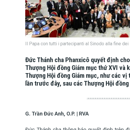
Il Papa con tutti i partecipanti al Sinodo alla fine 
Đức Thánh cha Phanxicô quyết định cho
Thượng Hội đồng Giám mục thứ XVI và 
Thượng Hội đồng Giám mục, như các vị t
lần trước đây, sau các Thượng Hội đồng
G. Trần Đức Anh, O.P. | RVA
Đức Thánh cha thông báo quyết định trên đâ