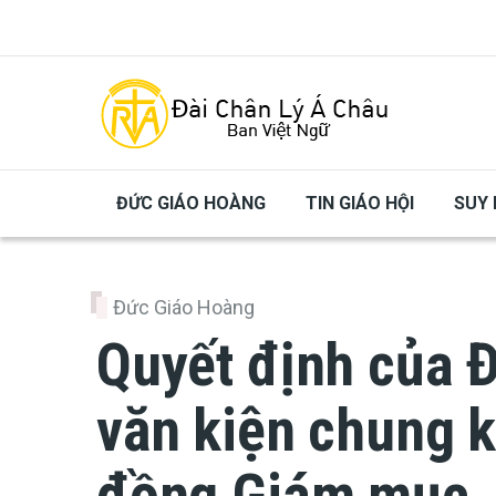
Skip to main content
ĐỨC GIÁO HOÀNG
TIN GIÁO HỘI
SUY 
Đức Giáo Hoàng
Quyết định của 
văn kiện chung 
đồng Giám mục