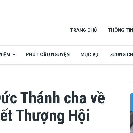
TRANG CHỦ
THÔNG TI
NIỆM
PHÚT CẦU NGUYỆN
MỤC VỤ
GƯƠNG C
Đức Thánh cha về
kết Thượng Hội