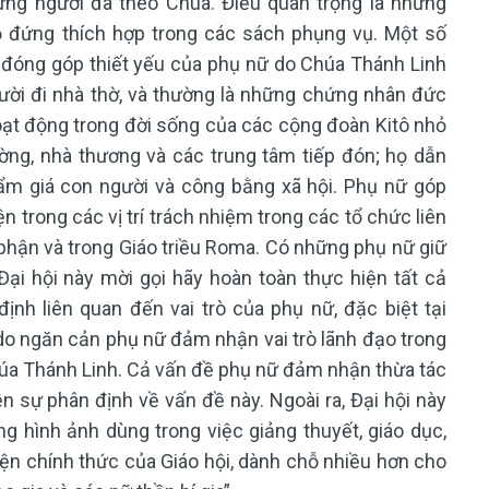
ững người đã theo Chúa. Điều quan trọng là những
ỗ đứng thích hợp trong các sách phụng vụ. Một số
 đóng góp thiết yếu của phụ nữ do Chúa Thánh Linh
ời đi nhà thờ, và thường là những chứng nhân đức
hoạt động trong đời sống của các cộng đoàn Kitô nhỏ
ường, nhà thương và các trung tâm tiếp đón; họ dẫn
hẩm giá con người và công bằng xã hội. Phụ nữ góp
n trong các vị trí trách nhiệm trong các tổ chức liên
 phận và trong Giáo triều Roma. Có những phụ nữ giữ
ại hội này mời gọi hãy hoàn toàn thực hiện tất cả
ịnh liên quan đến vai trò của phụ nữ, đặc biệt tại
do ngăn cản phụ nữ đảm nhận vai trò lãnh đạo trong
húa Thánh Linh. Cả vấn đề phụ nữ đảm nhận thừa tác
n sự phân định về vấn đề này. Ngoài ra, Đại hội này
 hình ảnh dùng trong việc giảng thuyết, giáo dục,
iện chính thức của Giáo hội, dành chỗ nhiều hơn cho