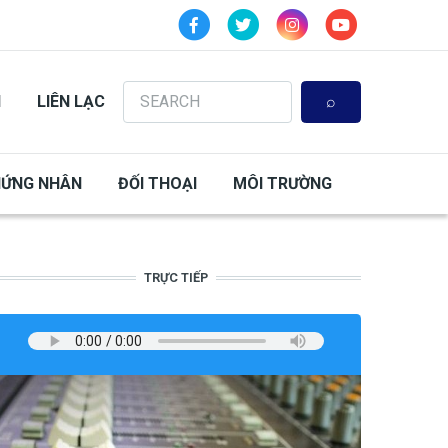
Search
N
LIÊN LẠC
HỨNG NHÂN
ĐỐI THOẠI
MÔI TRƯỜNG
TRỰC TIẾP