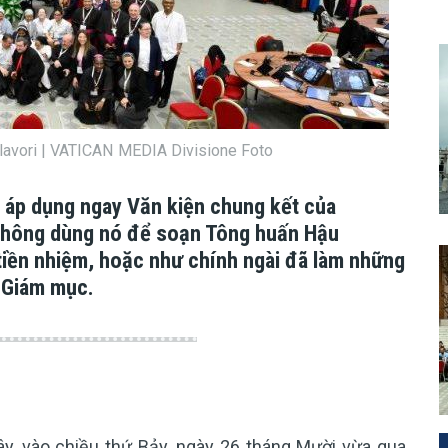
dei lavori | VATICAN MEDIA Divisione Foto
 áp dụng ngay Văn kiện chung kết của
không dùng nó để soạn Tông huấn Hậu
iền nhiệm, hoặc như chính ngài đã làm những
 Giám mục.
y, vào chiều thứ Bảy, ngày 26 tháng Mười vừa qua,