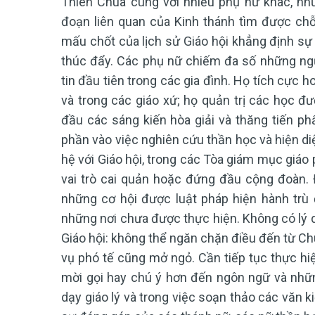
Thiên Chúa cùng với nhiều phụ nữ khác, nh
đoạn liên quan của Kinh thánh tìm được ch
mấu chốt của lịch sử Giáo hội khẳng định sự
thúc đẩy. Các phụ nữ chiếm đa số những ngư
tin đầu tiên trong các gia đình. Họ tích cực 
và trong các giáo xứ; họ quản trị các học đ
đầu các sáng kiến hòa giải và thăng tiến p
phần vào việc nghiên cứu thần học và hiện diệ
hệ với Giáo hội, trong các Tòa giám mục giáo
vai trò cai quản hoặc đứng đầu cộng đoàn. Đ
những cơ hội được luật pháp hiện hành trù đ
những nơi chưa được thực hiện. Không có lý 
Giáo hội: không thể ngăn chặn điều đến từ C
vụ phó tế cũng mở ngỏ. Cần tiếp tục thực hiệ
mời gọi hay chú ý hơn đến ngôn ngữ và những
dạy giáo lý và trong việc soạn thảo các văn k