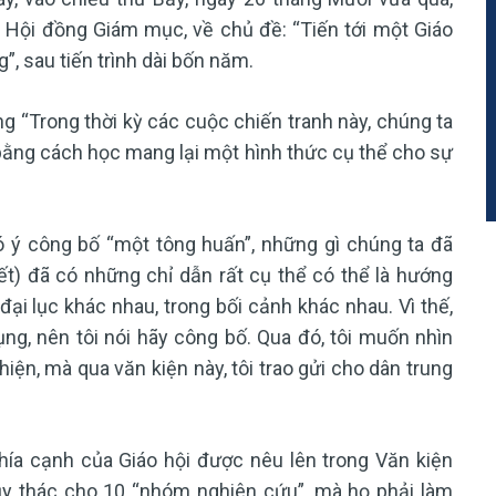
 Hội đồng Giám mục, về chủ đề: “Tiến tới một Giáo
”, sau tiến trình dài bốn năm.
ạng “Trong thời kỳ các cuộc chiến tranh này, chúng ta
bằng cách học mang lại một hình thức cụ thể cho sự
có ý công bố “một tông huấn”, những gì chúng ta đã
ết) đã có những chỉ dẫn rất cụ thể có thể là hướng
ại lục khác nhau, trong bối cảnh khác nhau. Vì thế,
ng, nên tôi nói hãy công bố. Qua đó, tôi muốn nhìn
hiện, mà qua văn kiện này, tôi trao gửi cho dân trung
ía cạnh của Giáo hội được nêu lên trong Văn kiện
ủy thác cho 10 “nhóm nghiên cứu”, mà họ phải làm