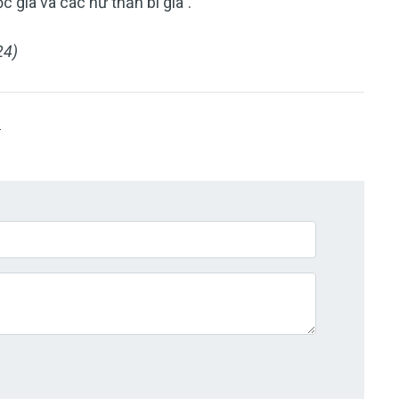
 gia và các nữ thần bí gia”.
24)
N