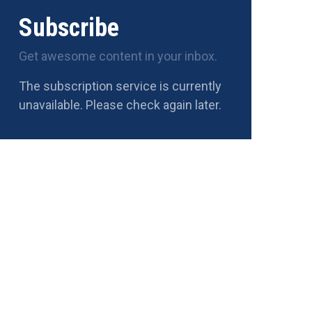
Subscribe
Get awesome content in your inbox.
The subscription service is currently
unavailable. Please check again later.