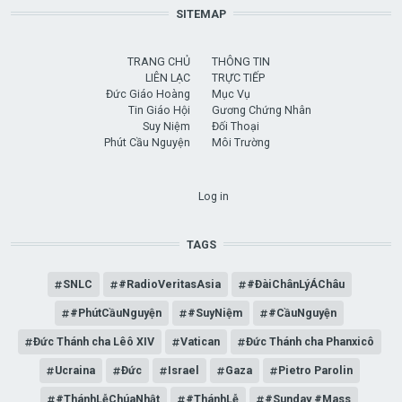
SITEMAP
TRANG CHỦ
THÔNG TIN
LIÊN LẠC
TRỰC TIẾP
Đức Giáo Hoàng
Mục Vụ
Tin Giáo Hội
Gương Chứng Nhân
Suy Niệm
Đối Thoại
Phút Cầu Nguyện
Môi Trường
USER ACCOUNT MENU
Log in
TAGS
SNLC
#RadioVeritasAsia
#ĐàiChânLýÁChâu
#PhútCầuNguyện
#SuyNiệm
#CầuNguyện
Đức Thánh cha Lêô XIV
Vatican
Đức Thánh cha Phanxicô
Ucraina
Đức
Israel
Gaza
Pietro Parolin
#ThánhLễChúaNhật
#ThánhLễ
#Sunday #Mass