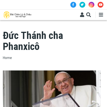
Skip to main content
​​​​​​​Đức Thánh cha
Phanxicô
Breadcrumb
Home