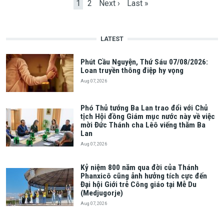
Current page
Page
Next page
Last page
1
2
Next ›
Last »
LATEST
Phút Cầu Nguyện, Thứ Sáu 07/08/2026:
Loan truyền thông điệp hy vọng
Aug 07, 2026
Phó Thủ tướng Ba Lan trao đổi với Chủ
tịch Hội đồng Giám mục nước này về việc
mời Đức Thánh cha Lêô viếng thăm Ba
Lan
Aug 07, 2026
Kỷ niệm 800 năm qua đời của Thánh
Phanxicô cũng ảnh hưởng tích cực đến
Đại hội Giới trẻ Công giáo tại Mễ Du
(Medjugorje)
Aug 07, 2026