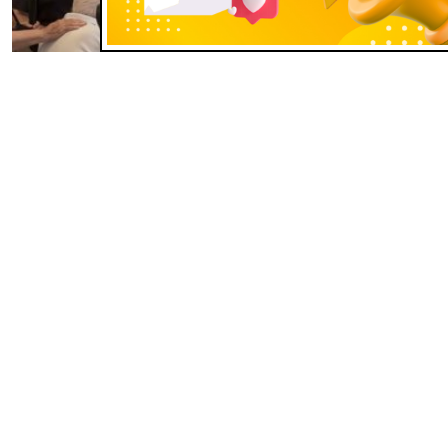
Gương Chứng Nhân
Một cựu chiến binh Mỹ Thế chiến
II gia nhập Giáo hội Công giáo lúc
98 tuổi
Aug 01, 2026
​​​​​​​Được đức tin bền bỉ của người vợ quá cố và tình bạn với một
phó tế khích lệ, một cựu chiến binh Mỹ hồi Thế chiến II đã gia
nhập Giáo hội Công giáo ở tuổi 98.