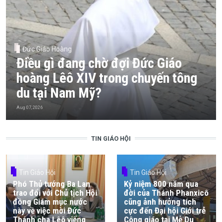
Đức Giáo Hoàng
Điều gì đang chờ đợi Đức Giáo
hoàng Lêô XIV trong chuyến tông
du tại Nam Mỹ?
Aug 07, 2026
TIN GIÁO HỘI
Tin Giáo Hội
Tin Giáo Hội
Phó Thủ tướng Ba Lan
Kỷ niệm 800 năm qua
trao đổi với Chủ tịch Hội
đời của Thánh Phanxicô
đồng Giám mục nước
cũng ảnh hưởng tích
này về việc mời Đức
cực đến Đại hội Giới trẻ
Thánh cha Lêô viếng
Công giáo tại Mễ Du