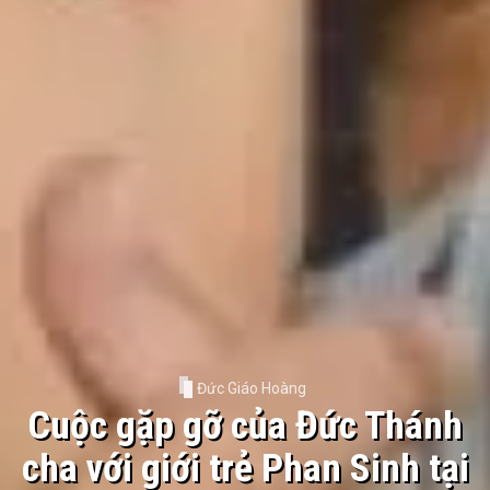
Đức Giáo Hoàng
Cuộc gặp gỡ của Đức Thánh
cha với giới trẻ Phan Sinh tại