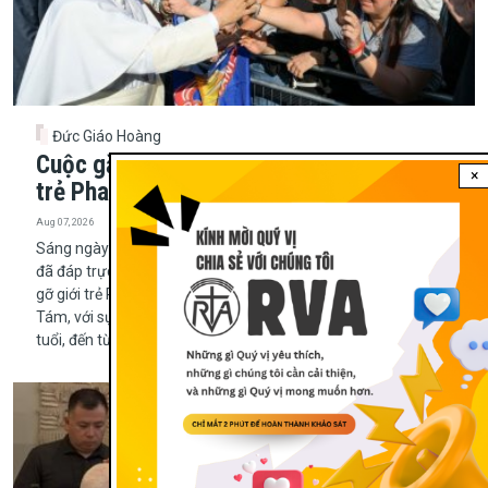
Đức Giáo Hoàng
Cuộc gặp gỡ của Đức Thánh cha với giới
×
trẻ Phan Sinh tại Assisi
Aug 07, 2026
Sáng ngày 06 tháng Tám năm 2026, Đức Thánh cha Lêô XIV
đã đáp trực thăng từ Vatican đến Assisi để bế mạc Cuộc Gặp
gỡ giới trẻ Phan Sinh, tiến hành từ ngày 03 đến ngày 06 tháng
Tám, với sự tham dự của hơn 2.200 người trẻ từ 18 đến 33
tuổi, đến từ nhiều quốc gia.