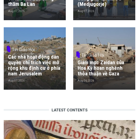
thăm Ba Lan
(Medjugorje)
Aug 07, 2026
Aug 07, 2026
Tin Giáo Hội
Tin Giáo Hội
Các nhà hoạt động dân
quyền chỉ trích việc mở
Giám mục Zaidan của
rộng khu định cư ở phía
Hoa Kỳ hoan nghênh
nam Jerusalem
thỏa thuận về Gaza
Aug 07, 2026
Aug 06, 2026
LATEST CONTENTS