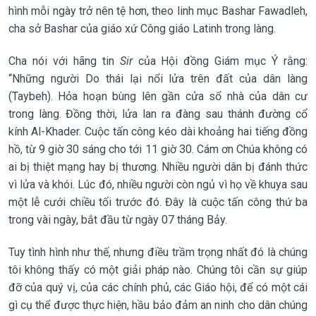
hình mỗi ngày trở nên tệ hơn, theo linh mục Bashar Fawadleh,
cha sở Bashar của giáo xứ Công giáo Latinh trong làng.
Cha nói với hãng tin
Sir
của Hội đồng Giám mục Ý rằng:
“Những người Do thái lại nổi lửa trên đất của dân làng
(Taybeh). Hỏa hoạn bùng lên gần cửa sổ nhà của dân cư
trong làng. Đồng thời, lửa lan ra đàng sau thánh đường cổ
kính Al-Khader. Cuộc tấn công kéo dài khoảng hai tiếng đồng
hồ, từ 9 giờ 30 sáng cho tới 11 giờ 30. Cám ơn Chúa không có
ai bị thiệt mạng hay bị thương. Nhiều người dân bị đánh thức
vì lửa và khói. Lúc đó, nhiều người còn ngủ vì họ về khuya sau
một lễ cưới chiều tối trước đó. Đây là cuộc tấn công thứ ba
trong vài ngày, bắt đầu từ ngày 07 tháng Bảy.
Tuy tình hình như thế, nhưng điều trầm trọng nhất đó là chúng
tôi không thấy có một giải pháp nào. Chúng tôi cần sự giúp
đỡ của quý vị, của các chính phủ, các Giáo hội, để có một cái
gì cụ thể được thực hiện, hầu bảo đảm an ninh cho dân chúng