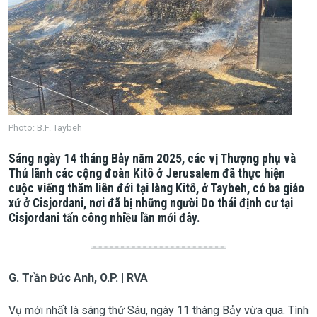
Photo: B.F. Taybeh
Sáng ngày 14 tháng Bảy năm 2025, các vị Thượng phụ và
Thủ lãnh các cộng đoàn Kitô ở Jerusalem đã thực hiện
cuộc viếng thăm liên đới tại làng Kitô, ở Taybeh, có ba giáo
xứ ở Cisjordani, nơi đã bị những người Do thái định cư tại
Cisjordani tấn công nhiều lần mới đây.
G. Trần Đức Anh, O.P. | RVA
Vụ mới nhất là sáng thứ Sáu, ngày 11 tháng Bảy vừa qua. Tình