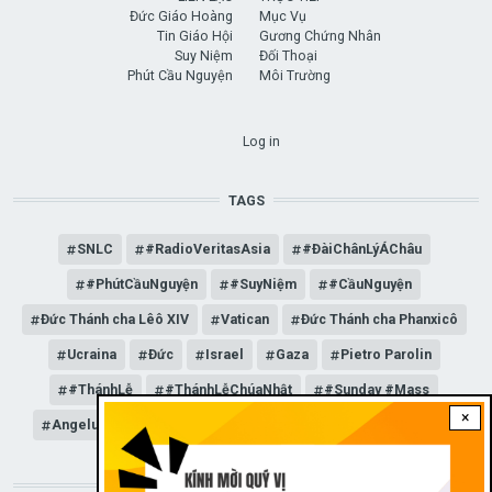
Đức Giáo Hoàng
Mục Vụ
Tin Giáo Hội
Gương Chứng Nhân
Suy Niệm
Đối Thoại
Phút Cầu Nguyện
Môi Trường
USER ACCOUNT MENU
Log in
TAGS
SNLC
#RadioVeritasAsia
#ĐàiChânLýÁChâu
#PhútCầuNguyện
#SuyNiệm
#CầuNguyện
Đức Thánh cha Lêô XIV
Vatican
Đức Thánh cha Phanxicô
Ucraina
Đức
Israel
Gaza
Pietro Parolin
#ThánhLễ
#ThánhLễChúaNhật
#Sunday #Mass
×
Angelus
Đức Giáo hoàng Lêô XIV
General Audience
STAY CONNECTED WITH US!