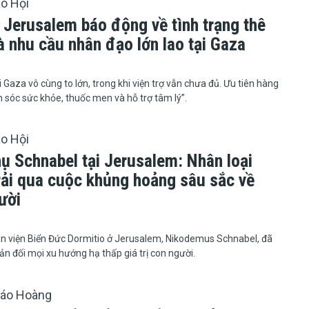
áo Hội
 Jerusalem báo động về tình trạng thê
à nhu cầu nhân đạo lớn lao tại Gaza
ầu tại Gaza vô cùng to lớn, trong khi viện trợ vẫn chưa đủ. Ưu tiên hàng
 sóc sức khỏe, thuốc men và hỗ trợ tâm lý”.
áo Hội
hụ Schnabel tại Jerusalem: Nhân loại
rải qua cuộc khủng hoảng sâu sắc về
ười
phụ Đan viện Biển Đức Dormitio ở Jerusalem, Nikodemus Schnabel, đã
hản đối mọi xu hướng hạ thấp giá trị con người.
iáo Hoàng