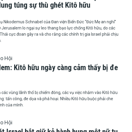
dung túng sự thù ghét Kitô hữu
6
hụ Nikodemus Schnabel của Đan viện Biển Đức “Đức Mẹ an nghỉ”
ở Jerusalem lo ngại sự leo thang bạo lực chống Kitô hữu, do các
Thái cực đoan gây ra và cho rằng các chính trị gia Israel phải chịu
.
áo Hội
lem: Kitô hữu ngày càng cảm thấy bị đe
6
srael và các vùng lãnh thổ bị chiếm đóng, các vụ việc nhắm vào Kitô hữu
ng: tấn công, đe dọa và phá hoại. Nhiều Kitô hữu buộc phải che
ính của mình.
áo Hội
t Israel bắt giữ kẻ hành hung một nữ tu