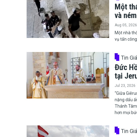
Một th
và ném
Aug 05, 2026
​​​​​​​Một n
vụ tấn công
Tin Gi
Đức Hồ
tại Je
Jul 23, 2026
​​​​​​​“Giữa
nặng dấu ấn
Thánh Tâm C
hơn mọi bức
Tin Gi