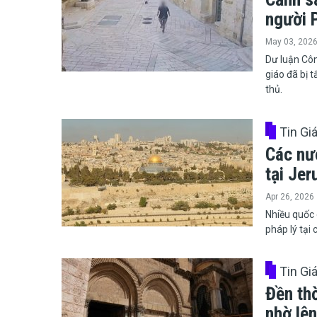
người 
May 03, 202
Dư luận Côn
giáo đã bị 
thủ.
Tin Gi
Các nư
tại Je
Apr 26, 2026
​​​​​​​Nhiều 
pháp lý tại
Tin Gi
Đền th
nhờ lệ