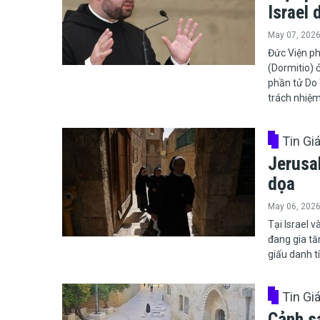
Israel 
May 07, 202
Đức Viện p
(Dormitio) 
phần tử Do 
trách nhiệm
Tin Gi
Jerusa
dọa
May 06, 202
​​​​​​​Tại I
đang gia tă
giấu danh t
Tin Gi
Cảnh sá