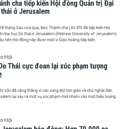
nh cha tiếp kiến Hội đồng Quản trị Đại
 thái ở Jerusalem
ngày 18 tháng Sáu vừa qua, Đức Thánh cha Lêô XIV đã tiếp kiến Hội
rị Đại học Do thái ở Jerusalem (Hebrew University of Jerusalem).
đầu tiên Hội đồng này được một vị Giáo hoàng tiếp kiến.
áo Hội
Do Thái cực đoan lại xúc phạm tượng
ẹ
6
hí vốn đã căng thẳng vì các xung đột tôn giáo và chủ nghĩa dân
rusalem lại xảy ra một vụ xúc phạm mới nhắm vào một biểu tượng
áo Hội