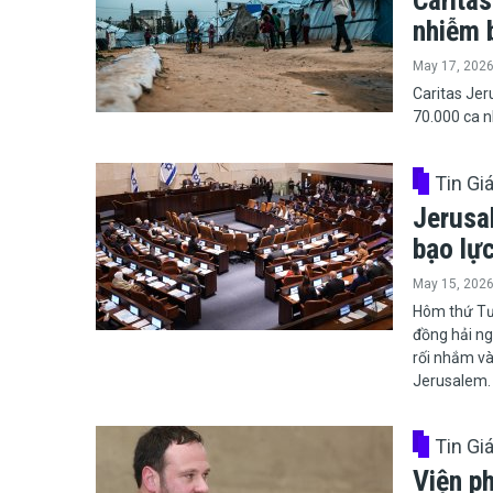
Carita
nhiễm 
May 17, 202
Caritas Jer
70.000 ca n
Tin Gi
Jerusa
bạo lự
May 15, 202
​​​​​​​Hôm t
đồng hải ng
rối nhắm và
Jerusalem.
Tin Gi
Viện p