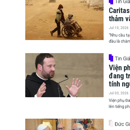
Tin Gi
Caritas
thảm v
Jul 10, 2026
​​​​​​​“Nhu c
đầu là chăm
Tin Gi
Viện p
đang t
tính ng
Jul 03, 2026
​​​​​​​Viện 
lên tiếng p
Đức G