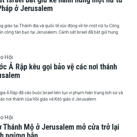
Pháp ở Jerusalem
6
g giáo tại Thánh địa và quốc tế xúc động về tin một nữ tu Công
tấn công tàn bạo tại Jerusalem. Cảnh sát Israel đã bắt giữ hung
áo Hội
ớc Ả Rập kêu gọi bảo vệ các nơi thánh
rusalem
quốc gia Ả Rập đã cáo buộc Israel liên tục vi phạm hiện trạng lịch sử và
 các nơi thánh của Hồi giáo và Kitô giáo ở Jerusalem.
áo Hội
ờ Thánh Mộ ở Jerusalem mở cửa trở lại
nh ngừng bắn