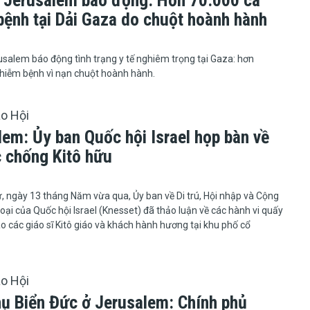
s Jerusalem báo động: Hơn 70.000 ca
bệnh tại Dải Gaza do chuột hoành hành
6
usalem báo động tình trạng y tế nghiêm trọng tại Gaza: hơn
hiễm bệnh vì nạn chuột hoành hành.
áo Hội
lem: Ủy ban Quốc hội Israel họp bàn về
c chống Kitô hữu
6
hứ Tư, ngày 13 tháng Năm vừa qua, Ủy ban về Di trú, Hội nhập và Cộng
oại của Quốc hội Israel (Knesset) đã thảo luận về các hành vi quấy
o các giáo sĩ Kitô giáo và khách hành hương tại khu phố cổ
áo Hội
hụ Biển Đức ở Jerusalem: Chính phủ