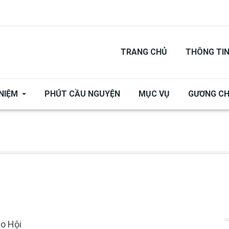
TRANG CHỦ
THÔNG TI
NIỆM
PHÚT CẦU NGUYỆN
MỤC VỤ
GƯƠNG C
áo Hội