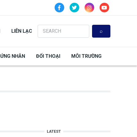
Search
N
LIÊN LẠC
HỨNG NHÂN
ĐỐI THOẠI
MÔI TRƯỜNG
LATEST