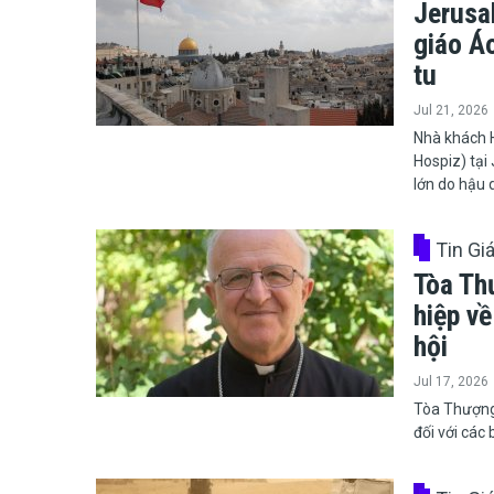
Jerusa
giáo Á
tu
Jul 21, 2026
​​​​​​​Nhà k
Hospiz) tại
lớn do hậu 
Tin Gi
Tòa Th
hiệp về
hội
Jul 17, 2026
​​​​​​​Tòa T
đối với các