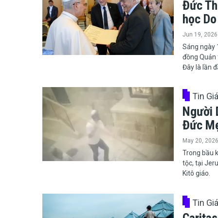
Đức Thá
học Do
Jun 19, 2026
​​​​​​​Sáng 
đồng Quản t
Đây là lần 
Tin Gi
Người 
Đức M
May 20, 202
Trong bầu k
tộc, tại Je
Kitô giáo.
Tin Gi