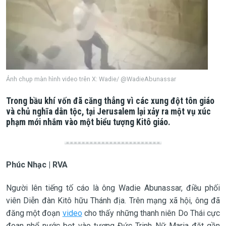
Ảnh chụp màn hình video trên X: Wadie/ @WadieAbunassar
Trong bầu khí vốn đã căng thẳng vì các xung đột tôn giáo
và chủ nghĩa dân tộc, tại Jerusalem lại xảy ra một vụ xúc
phạm mới nhắm vào một biểu tượng Kitô giáo.
Phúc Nhạc | RVA
Người lên tiếng tố cáo là ông Wadie Abunassar, điều phối
viên Diễn đàn Kitô hữu Thánh địa. Trên mạng xã hội, ông đã
đăng một đoạn
video
cho thấy những thanh niên Do Thái cực
đoan nhổ nước bọt vào tượng Đức Trinh Nữ Maria đặt gần