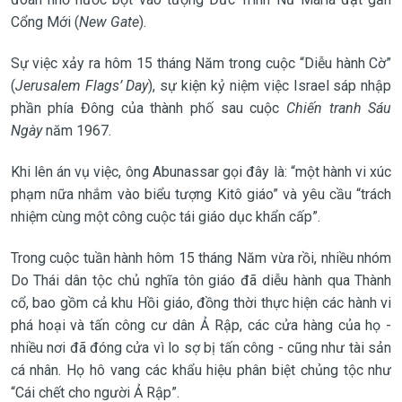
Cổng Mới (
New Gate
).
Sự việc xảy ra hôm 15 tháng Năm trong cuộc “Diễu hành Cờ”
(
Jerusalem Flags’ Day
), sự kiện kỷ niệm việc Israel sáp nhập
phần phía Đông của thành phố sau cuộc
Chiến tranh Sáu
Ngày
năm 1967.
Khi lên án vụ việc, ông Abunassar gọi đây là: “một hành vi xúc
phạm nữa nhắm vào biểu tượng Kitô giáo” và yêu cầu “trách
nhiệm cùng một công cuộc tái giáo dục khẩn cấp”.
Trong cuộc tuần hành hôm 15 tháng Năm vừa rồi, nhiều nhóm
Do Thái dân tộc chủ nghĩa tôn giáo đã diễu hành qua Thành
cổ, bao gồm cả khu Hồi giáo, đồng thời thực hiện các hành vi
phá hoại và tấn công cư dân Ả Rập, các cửa hàng của họ -
nhiều nơi đã đóng cửa vì lo sợ bị tấn công - cũng như tài sản
cá nhân. Họ hô vang các khẩu hiệu phân biệt chủng tộc như
“Cái chết cho người Ả Rập”.