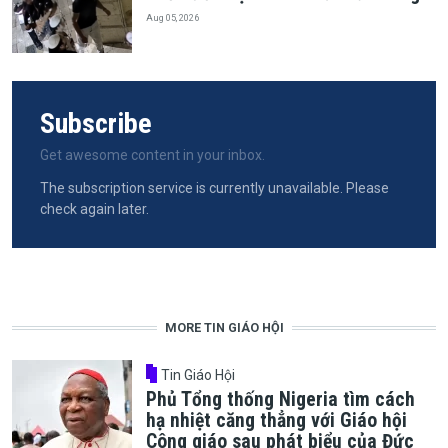
Aug 05, 2026
Subscribe
Get awesome content in your inbox.
The subscription service is currently unavailable. Please
check again later.
MORE TIN GIÁO HỘI
Tin Giáo Hội
Phủ Tổng thống Nigeria tìm cách
hạ nhiệt căng thẳng với Giáo hội
Công giáo sau phát biểu của Đức