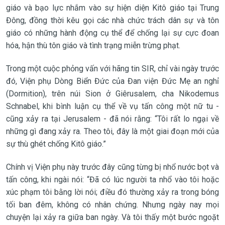
giáo và bạo lực nhắm vào sự hiện diện Kitô giáo tại Trung
Đông, đồng thời kêu gọi các nhà chức trách dân sự và tôn
giáo có những hành động cụ thể để chống lại sự cực đoan
hóa, hận thù tôn giáo và tình trạng miễn trừng phạt.
Trong một cuộc phỏng vấn với hãng tin SIR, chỉ vài ngày trước
đó, Viện phụ Dòng Biển Đức của Đan viện Đức Mẹ an nghỉ
(Dormition), trên núi Sion ở Giêrusalem, cha Nikodemus
Schnabel, khi bình luận cụ thể về vụ tấn công một nữ tu -
cũng xảy ra tại Jerusalem - đã nói rằng: “Tôi rất lo ngại về
những gì đang xảy ra. Theo tôi, đây là một giai đoạn mới của
sự thù ghét chống Kitô giáo.”
Chính vị Viện phụ này trước đây cũng từng bị nhổ nước bọt và
tấn công, khi ngài nói: “Đã có lúc người ta nhổ vào tôi hoặc
xúc phạm tôi bằng lời nói; điều đó thường xảy ra trong bóng
tối ban đêm, không có nhân chứng. Nhưng ngày nay mọi
chuyện lại xảy ra giữa ban ngày. Và tôi thấy một bước ngoặt