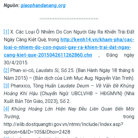
Nguồn:
giaophandanang.org
[1]
X. Các Loại Ô Nhiễm Do Con Người Gây Ra Khiến Trái Đất
Ngày Càng Kiệt Quệ, trong
http://kenh14.vn/kham-pha/cac-
loai-o-nhiem-do-con-nguoi-gay-ra-khien-trai-dat-ngay-
cang-kiet-que-2015042611262860.chn
, Đăng ngày
30/4/2015.
[2]
Phan-xi-cô,
Laudato Sí
, Số 25. (Ban Hành Ngày 18 tháng 6
Năm 2015) – (Bản dịch của Linh Mục Aug. Nguyễn Văn Trinh).
[3]
Phanxico, Tông Huấn
Laudate Deum
–
Về Vấn Đề Khủng
Hoảng Khí Hậu
(Chuyển Ngữ: UBCLVHB – HĐGMVN) (Nhà
Xuất Bản Tôn Giáo, 2023), Số 2.
[4]
Khủng Hoảng Lớn Hiện Nay Đều Liên Quan Đến Môi
Trường
, trong
http://elib.dostquangtri.gov.vn/ntmn/Include/Index.asp?
option=6&ID=105&IDhoi=2428