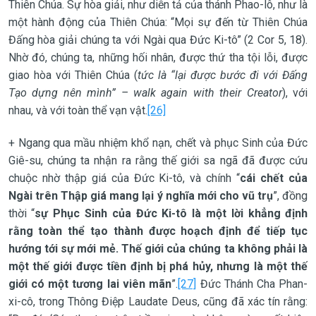
Thiên Chúa. Sự hòa giải, như diễn tả của thánh Phao-lô, như là
một hành động của Thiên Chúa: “Mọi sự đến từ Thiên Chúa
Đấng hòa giải chúng ta với Ngài qua Đức Ki-tô” (2 Cor 5, 18).
Nhờ đó, chúng ta, những hối nhân, được thứ tha tội lỗi, được
giao hòa với Thiên Chúa (
tức là “lại được bước đi với Đấng
Tạo dựng nên mình” – walk again with their Creator
), với
nhau, và với toàn thể vạn vật.
[26]
+ Ngang qua mầu nhiệm khổ nạn, chết và phục Sinh của Đức
Giê-su, chúng ta nhận ra rằng thế giới sa ngã đã được cứu
chuộc nhờ thập giá của Đức Ki-tô, và chính “
cái chết của
Ngài trên Thập giá mang lại ý nghĩa mới cho vũ trụ
”, đồng
thời “
sự Phục Sinh của Đức Ki-tô là một lời khẳng định
rằng toàn thể tạo thành được hoạch định để tiếp tục
hướng tới sự mới mẻ. Thế giới của chúng ta không phải là
một thế giới được tiền định bị phá hủy, nhưng là một thế
giới có một tương lai viên mãn
”.
[27]
Đức Thánh Cha Phan-
xi-cô, trong Thông Điệp Laudate Deus, cũng đã xác tín rằng: