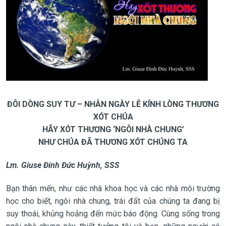
ĐÔI DÒNG SUY TƯ – NHÂN NGÀY LỄ KÍNH LÒNG THƯƠNG
XÓT CHÚA
HÃY XÓT THƯƠNG ‘NGÔI NHÀ CHUNG’
NHƯ CHÚA ĐÃ THƯƠNG XÓT CHÚNG TA
Lm. Giuse Đinh Đức Huỳnh, SSS
Bạn thân mến, như các nhà khoa học và các nhà môi trường
học cho biết, ngôi nhà chung, trái đất của chúng ta đang bị
suy thoái, khủng hoảng đến mức báo động. Cùng sống trong