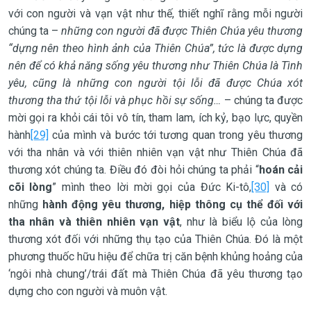
với con người và vạn vật như thế, thiết nghĩ rằng mỗi người
chúng ta –
những con người đã được Thiên Chúa yêu thương
“dựng nên theo hình ảnh của Thiên Chúa”, tức là được dựng
nên để có khả năng sống yêu thương như Thiên Chúa là Tình
yêu, cũng là những con người tội lỗi đã được Chúa xót
thương tha thứ tội lỗi và phục hồi sự sống…
– chúng ta được
mời gọi ra khỏi cái tôi vô tín, tham lam, ích kỷ, bạo lực, quyền
hành
[29]
của mình và bước tới tương quan trong yêu thương
với tha nhân và với thiên nhiên vạn vật như Thiên Chúa đã
thương xót chúng ta. Điều đó đòi hỏi chúng ta phải “
hoán cải
cõi lòng
” mình theo lời mời gọi của Đức Ki-tô,
[30]
và có
những
hành động yêu thương, hiệp thông cụ thể đối với
tha nhân và thiên nhiên vạn vật
, như là biểu lộ của lòng
thương xót đối với những thụ tạo của Thiên Chúa. Đó là một
phương thuốc hữu hiệu để chữa trị căn bệnh khủng hoảng của
‘ngôi nhà chung’/trái đất mà Thiên Chúa đã yêu thương tạo
dựng cho con người và muôn vật.