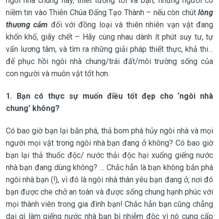
ngôi nhà chung này, thiết tưởng tôi và bạn, những người có
niềm tin vào Thiên Chúa Đấng Tạo Thành – nếu còn chút
lòng
thương cảm
đối với đồng loại và thiên nhiên vạn vật đang
khốn khổ, giãy chết – Hãy cùng nhau dành ít phút suy tư, tự
vấn lương tâm, và tìm ra những giải pháp thiết thực, khả thi…
để phục hồi ngôi nhà chung/trái đất/môi trường sống của
con người và muôn vật tốt hơn.
1. Bạn có thực sự muốn điều tốt đẹp cho ‘ngôi nhà
chung’ không?
Có bao giờ bạn lại bắn phá, thả bom phá hủy ngôi nhà và mọi
người mọi vật trong ngôi nhà bạn đang ở không? Có bao giờ
bạn lại thả thuốc độc/ nước thải độc hại xuống giếng nước
nhà bạn đang dùng không? ... Chắc hẳn là bạn không bắn phá
ngôi nhà bạn (!), vì đó là ngôi nhà thân yêu bạn đang ở, nơi đó
bạn được che chở an toàn và được sống chung hạnh phúc với
mọi thành viên trong gia đình bạn! Chắc hẳn bạn cũng chẳng
dại gì làm giếng nước nhà bạn bị nhiễm độc vì nó cung cấp