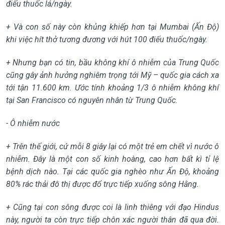
điếu thuốc lá/ngày.
+ Và con số này còn khủng khiếp hơn tại Mumbai (Ấn Độ)
khi việc hít thở tương đương với hút 100 điếu thuốc/ngày.
+ Nhưng bạn có tin, bầu không khí ô nhiễm của Trung Quốc
cũng gây ảnh hưởng nghiêm trọng tới Mỹ – quốc gia cách xa
tới tận 11.600 km. Ước tính khoảng 1/3 ô nhiễm không khí
tại San Francisco có nguyên nhân từ Trung Quốc.
- Ô nhiễm nước
+ Trên thế giới, cứ mỗi 8 giây lại có một trẻ em chết vì nước ô
nhiễm. Đây là một con số kinh hoàng, cao hơn bất kì tỉ lệ
bệnh dịch nào. Tại các quốc gia nghèo như Ấn Độ, khoảng
80% rác thải đô thị được đổ trực tiếp xuống sông Hằng.
+ Cũng tại con sông được coi là linh thiêng với đạo Hindus
này, người ta còn trực tiếp chôn xác người thân đã qua đời.