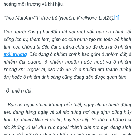
hoảng môi trường và khí hậu.
Theo Mai Anh/Tri thức trẻ (Nguồn: ViralNova, List25),
[1]
Con người đang phải đối mặt với một vấn nạn do chính lối
sống ích kỷ, tham lam, gian ác của mình tạo ra: toàn bộ hành
tinh của chúng ta đều đang hứng chịu sự đe dọa từ ô nhiễm
môi trường
. Các dạng ô nhiễm chính bao gồm ô nhiễm đất, ô
nhiễm đại dương, ô nhiễm nguồn nước ngọt và ô nhiễm
không khí. Ngoài ra, các vấn đề về ô nhiễm âm thanh (tiếng
ồn) hoặc ô nhiễm ánh sáng cũng đang dần được quan tâm.
- Ô nhiễm đất:
+ Bạn có ngạc nhiên không nếu biết, ngay chính hành động
tiêu dùng hàng ngày và xả rác đúng nơi quy định cũng hủy
hoại tự nhiên? Nếu chưa tin, hãy trực tiếp tới thăm những bãi
rác khổng lồ tại khu vực ngoại thành của nơi bạn đang sinh
sống. Để giữ cho thành phố có cảnh quan xanh mát, sạch