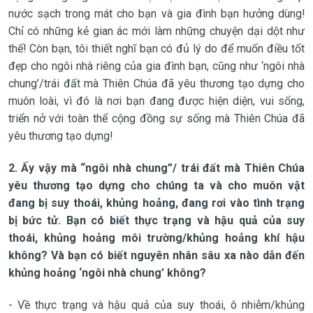
nước sạch trong mát cho bạn và gia đình bạn hưởng dùng!
Chỉ có những kẻ gian ác mới làm những chuyện dại dột như
thế! Còn bạn, tôi thiết nghĩ bạn có đủ lý do để muốn điều tốt
đẹp cho ngôi nhà riêng của gia đình bạn, cũng như ‘ngôi nhà
chung’/trái đất mà Thiên Chúa đã yêu thương tạo dựng cho
muôn loài, vì đó là nơi bạn đang được hiện diện, vui sống,
triển nở với toàn thể cộng đồng sự sống mà Thiên Chúa đã
yêu thương tạo dựng!
2. Ấy vậy mà “ngôi nhà chung”/ trái đất mà Thiên Chúa
yêu thương tạo dựng cho chúng ta và cho muôn vật
đang bị suy thoái, khủng hoảng, đang rơi vào tình trạng
bị bức tử. Bạn có biết thực trạng và hậu quả của suy
thoái, khủng hoảng môi trường/khủng hoảng khí hậu
không? Và bạn có biết nguyên nhân sâu xa nào dẫn đến
khủng hoảng ‘ngôi nhà chung’ không?
- Về thực trạng và hậu quả của suy thoái, ô nhiễm/khủng