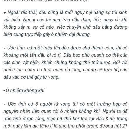
+ Ngoài rác thải, dầu cũng là mối nguy hại đáng sợ tới sinh
vật biển. Ngoài các tai nạn tràn dầu đáng tiếc, ngay cả khi
không xảy ra sự cố nào, việc chuyên chở dầu bằng đường
biển cũng trực tiếp gây ô nhiễm đại dương.
+ Ước tính, cứ một triệu tấn dầu được chở thành công thì có
khoảng một tấn dầu bị rò rỉ. Dầu bao phủ quanh cơ thể của
các sinh vật biển, khiến chúng không thể thở được. Đối với
nhiều loại chim có thói quen rỉa lông, chúng sẽ trực tiếp ăn
dầu vào cơ thể gây tử vong.
- Ô nhiễm không khí
+ Ước tính cứ 8 người tử vong thì có một trường hợp có
nguyên nhân liên quan tới ô nhiễm không khí. Người ta đã
ước tính được rằng, việc hít thở khí trời tại Bắc Kinh trong
một ngày làm gia tăng tỉ lệ ung thư phổi tương đương hút 21