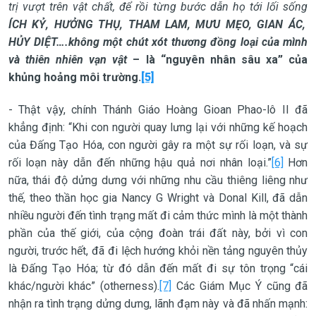
trị vượt trên vật chất, để rồi từng bước dẫn họ tới lối sống
ÍCH KỶ, HƯỞNG THỤ, THAM LAM, MƯU MẸO, GIAN ÁC,
HỦY DIỆT….không một chút xót thương đồng loại của mình
và thiên nhiên vạn vật
– là “nguyên nhân sâu xa” của
khủng hoảng môi trường.
[5]
- Thật vậy, chính Thánh Giáo Hoàng Gioan Phao-lô II đã
khẳng định: “Khi con người quay lưng lại với những kế hoạch
của Đấng Tạo Hóa, con người gây ra một sự rối loạn, và sự
rối loạn này dẫn đến những hậu quả nơi nhân loại.”
[6]
Hơn
nữa, thái độ dửng dưng với những nhu cầu thiêng liêng như
thế, theo thần học gia Nancy G Wright và Donal Kill, đã dẫn
nhiều người đến tình trạng mất đi cảm thức mình là một thành
phần của thế giới, của cộng đoàn trái đất này, bởi vì con
người, trước hết, đã đi lệch hướng khỏi nền tảng nguyên thủy
là Đấng Tạo Hóa; từ đó dẫn đến mất đi sự tôn trọng “cái
khác/người khác” (otherness).
[7]
Các Giám Mục Ý cũng đã
nhận ra tình trạng dửng dưng, lãnh đạm này và đã nhấn mạnh: