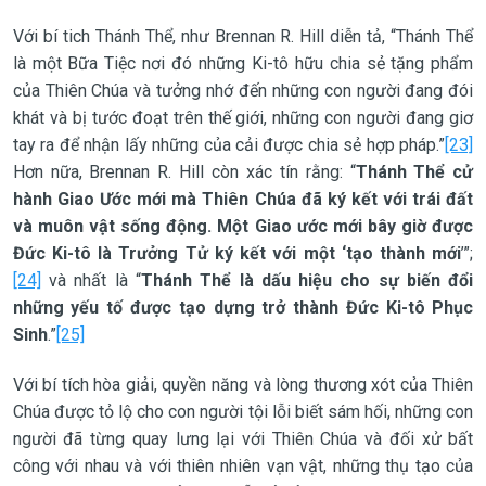
Với bí tich Thánh Thể, như Brennan R. Hill diễn tả, “Thánh Thể
là một Bữa Tiệc nơi đó những Ki-tô hữu chia sẻ tặng phẩm
của Thiên Chúa và tưởng nhớ đến những con người đang đói
khát và bị tước đoạt trên thế giới, những con người đang giơ
tay ra để nhận lấy những của cải được chia sẻ hợp pháp.”
[23]
Hơn nữa, Brennan R. Hill còn xác tín rằng: “
Thánh Thể cử
hành Giao Ước mới mà Thiên Chúa đã ký kết với trái đất
và muôn vật sống động. Một Giao ước mới bây giờ được
Đức Ki-tô là Trưởng Tử ký kết với một ‘tạo thành mới
’”;
[24]
và nhất là “
Thánh Thể là dấu hiệu cho sự biến đổi
những yếu tố được tạo dựng trở thành Đức Ki-tô Phục
Sinh
.”
[25]
Với bí tích hòa giải, quyền năng và lòng thương xót của Thiên
Chúa được tỏ lộ cho con người tội lỗi biết sám hối, những con
người đã từng quay lưng lại với Thiên Chúa và đối xử bất
công với nhau và với thiên nhiên vạn vật, những thụ tạo của