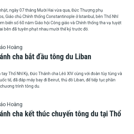
Chúa nhật, ngày 07 tháng Mười Hai vừa qua, Đức Thượng phụ
s, Giáo chủ Chính thống Constantinople ở Istanbul, bên Thổ Nhĩ
iệm biến số 60 năm Giáo hội Công giáo và Chính thống tha vạ tuyệt
i bên đã tuyên phạt nhau mười thế kỷ trước đó.
iáo Hoàng
ánh cha bắt đầu tông du Liban
hi chia tay Thổ Nhĩ Kỳ, Đức Thánh cha Lêô XIV cùng với đoàn tùy tùng và
uốc tế, đã đáp máy bay đi Beirut, thủ đô Liban, để tiếp tục phần
 chương trình tông du.
iáo Hoàng
ánh cha kết thúc chuyến tông du tại Thổ