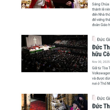
Sáng Chúa 
thánh lễ ri
đến Nhà thờ
để viếng th
đoàn Giáo h
Đức G
Đức Th
hữu Côn
Nov 30, 2025
Giã từ Tòa 
Volkswagen,
và được dùn
nơi ở Thổ N
Đức G
Đức Th