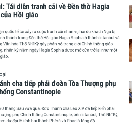
l: Tái diễn tranh cãi về Đền thờ Hagia
 của Hồi giáo
ận quốc tế tái xảy ra cuộc tranh cãi nhân vụ hai du khách Nga bị
Kinh thánh trong Đền thờ Hồi giáo Hagia Sophia ở thành Istanbul và
g Văn hóa Thổ Nhĩ Kỳ gây phẫn nộ trong giới Chính thống giáo
g, nhân kỷ niệm ngày Hagia Sophia được mở cửa trở lại như một
giáo.
oại
ánh cha tiếp phái đoàn Tòa Thượng phụ
thống Constantinople
0 tháng Sáu vừa qua, Đức Thánh cha Lêô XIV đã tiếp kiến phái
ượng phụ Chính thống Constantinople, bên Istanbul, Thổ Nhĩ Kỳ,
m dự đại lễ kính hai thánh Phêrô và Phaolô tông đồ.