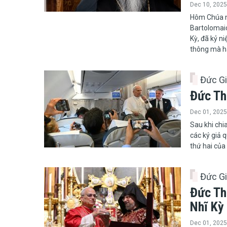
Dec 10, 2025
​​​​​​​Hôm 
Bartolomaio
Kỳ, đã kỷ n
thông mà ha
Đức G
Đức Th
Dec 01, 2025
​​​​​​​Sau k
các ký giả q
thứ hai của
Đức G
Đức Th
Nhĩ Kỳ
Dec 01, 2025