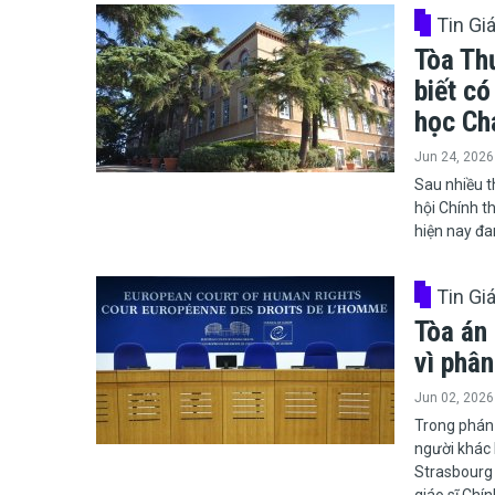
Tin Gi
Tòa Th
biết có
học Ch
Jun 24, 2026
​​​​​​​Sau n
hội Chính t
hiện nay đa
Tin Gi
Tòa án
vì phân
Jun 02, 2026
Trong phán
người khác 
Strasbourg 