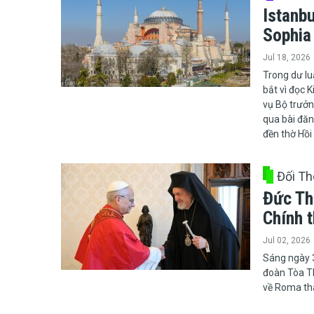
Istanbu
Sophia
Jul 18, 2026
Trong dư lu
bắt vì đọc 
vụ Bộ trưởn
qua bài đăn
đền thờ Hồi 
Đối Th
Đức Th
Chính 
Jul 02, 2026
Sáng ngày 3
đoàn Tòa Th
về Roma tha