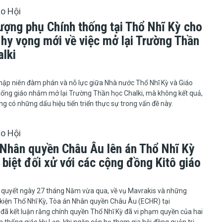
áo Hội
ượng phụ Chính thống tại Thổ Nhĩ Kỳ cho
 hy vọng mới về việc mở lại Trường Thần
alki
hiều thập niên đàm phán và nỗ lực giữa Nhà nước Thổ Nhĩ Kỳ và Giáo
hống giáo nhắm mở lại Trường Thần học Chalki, mà không kết quả,
ng có những dấu hiệu tiến triển thực sự trong vấn đề này.
áo Hội
 Nhân quyền Châu Âu lên án Thổ Nhĩ Kỳ
 biệt đối xử với các cộng đồng Kitô giáo
 quyết ngày 27 tháng Năm vừa qua, về vụ Mavrakis và những
kiện Thổ Nhĩ Kỳ, Tòa án Nhân quyền Châu Âu (ECHR) tại
đã kết luận rằng chính quyền Thổ Nhĩ Kỳ đã vi phạm quyền của hai