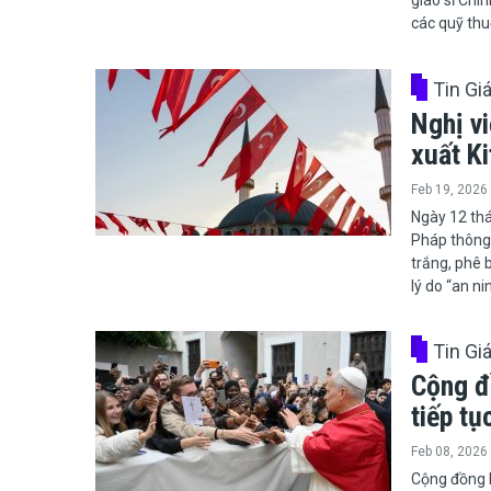
giáo sĩ Chí
các quỹ thu
Tin Gi
Nghị v
xuất K
Feb 19, 2026
​​​​​​​Ngày 
Pháp thông 
trắng, phê 
lý do “an ni
Tin Gi
Cộng đ
tiếp tụ
Feb 08, 2026
​​​​​​​Cộng 