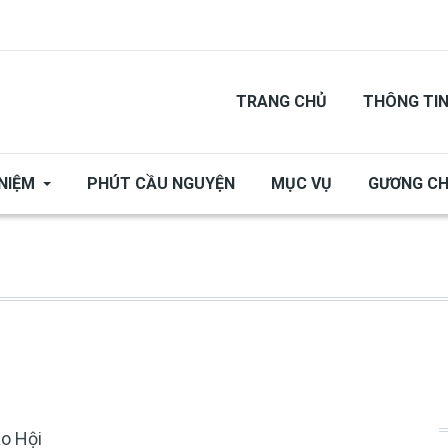
TRANG CHỦ
THÔNG TI
NIỆM
PHÚT CẦU NGUYỆN
MỤC VỤ
GƯƠNG C
áo Hội