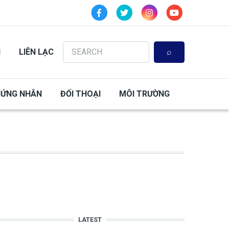
Search
N
LIÊN LẠC
HỨNG NHÂN
ĐỐI THOẠI
MÔI TRƯỜNG
LATEST