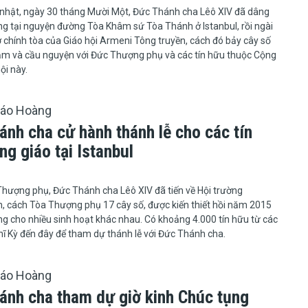
nhật, ngày 30 tháng Mười Một, Đức Thánh cha Lêô XIV đã dâng
êng tại nguyện đường Tòa Khâm sứ Tòa Thánh ở Istanbul, rồi ngài
 chính tòa của Giáo hội Armeni Tông truyền, cách đó bảy cây số
ăm và cầu nguyện với Đức Thượng phụ và các tín hữu thuộc Cộng
ội này.
iáo Hoàng
ánh cha cử hành thánh lễ cho các tín
g giáo tại Istanbul
Thượng phụ, Đức Thánh cha Lêô XIV đã tiến về Hội trường
 cách Tòa Thượng phụ 17 cây số, được kiến thiết hồi năm 2015
g cho nhiều sinh hoạt khác nhau. Có khoảng 4.000 tín hữu từ các
hĩ Kỳ đến đây để tham dự thánh lễ với Đức Thánh cha.
iáo Hoàng
ánh cha tham dự giờ kinh Chúc tụng