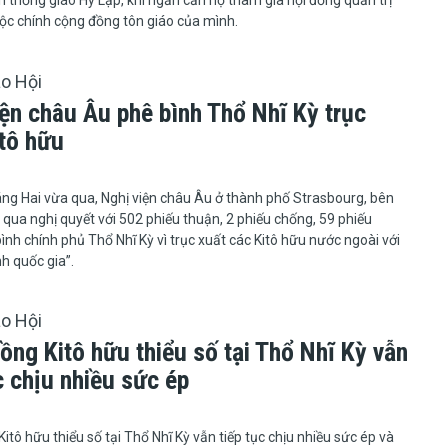
nh thống giáo Hy Lạp, khi ngăn cản họ tham gia hội đồng quản trị
ộc chính cộng đồng tôn giáo của mình.
áo Hội
iện châu Âu phê bình Thổ Nhĩ Kỳ trục
itô hữu
12 tháng Hai vừa qua, Nghị viện châu Âu ở thành phố Strasbourg, bên
qua nghị quyết với 502 phiếu thuận, 2 phiếu chống, 59 phiếu
bình chính phủ Thổ Nhĩ Kỳ vì trục xuất các Kitô hữu nước ngoài với
nh quốc gia”.
áo Hội
ồng Kitô hữu thiểu số tại Thổ Nhĩ Kỳ vẫn
c chịu nhiều sức ép
đồng Kitô hữu thiểu số tại Thổ Nhĩ Kỳ vẫn tiếp tục chịu nhiều sức ép và