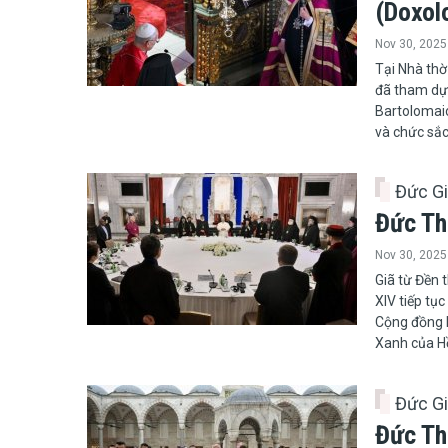
(Doxol
Nov 30, 2025
​​​​​​​Tại N
đã tham dự 
Bartolomaio
và chức sắc
Đức G
Đức Th
Nov 30, 2025
Giã từ Đền 
XIV tiếp tục
Cộng đồng K
Xanh của Hồ
Đức G
Đức Th