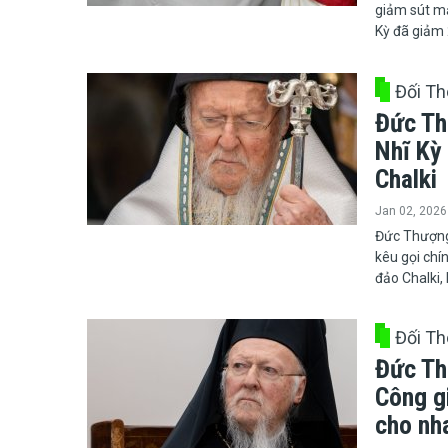
giảm sút mạ
Kỳ đã giảm 
Đối Th
Đức Th
Nhĩ Kỳ
Chalki
Jan 02, 2026
​​​​​​​Đức T
kêu gọi chí
đảo Chalki,
Đối Th
Đức Th
Công gi
cho nh