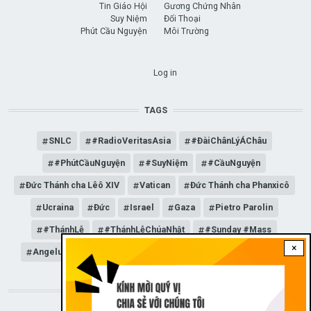
Tin Giáo Hội
Gương Chứng Nhân
Suy Niệm
Đối Thoại
Phút Cầu Nguyện
Môi Trường
USER ACCOUNT MENU
Log in
TAGS
SNLC
#RadioVeritasAsia
#ĐàiChânLýÁChâu
#PhútCầuNguyện
#SuyNiệm
#CầuNguyện
Đức Thánh cha Lêô XIV
Vatican
Đức Thánh cha Phanxicô
Ucraina
Đức
Israel
Gaza
Pietro Parolin
#ThánhLễ
#ThánhLễChúaNhật
#Sunday #Mass
×
Angelus
Đức Giáo hoàng Lêô XIV
General Audience
STAY CONNECTED WITH US!