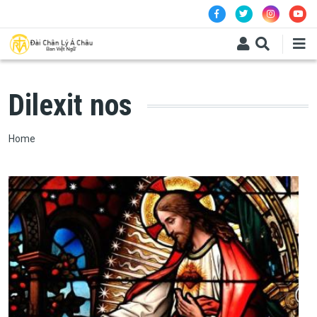
Skip to main content
Dilexit nos
Breadcrumb
Home