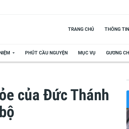
TRANG CHỦ
THÔNG TI
NIỆM
PHÚT CẦU NGUYỆN
MỤC VỤ
GƯƠNG C
hỏe của Đức Thánh
 bộ