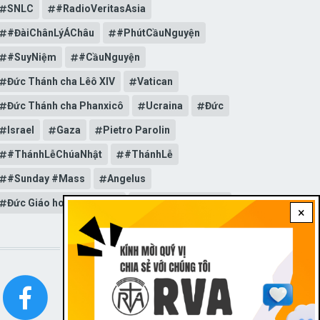
SNLC
#RadioVeritasAsia
#ĐàiChânLýÁChâu
#PhútCầuNguyện
#SuyNiệm
#CầuNguyện
Đức Thánh cha Lêô XIV
Vatican
Đức Thánh cha Phanxicô
Ucraina
Đức
Israel
Gaza
Pietro Parolin
#ThánhLễChúaNhật
#ThánhLễ
#Sunday #Mass
Angelus
Đức Giáo hoàng Lêô XIV
General Audience
×
STAY CONNECTED WITH US!