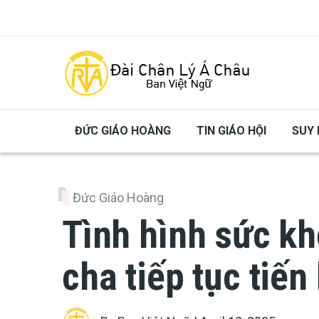
Skip to main content
ĐỨC GIÁO HOÀNG
TIN GIÁO HỘI
SUY 
Đức Giáo Hoàng
Tình hình sức k
cha tiếp tục tiến