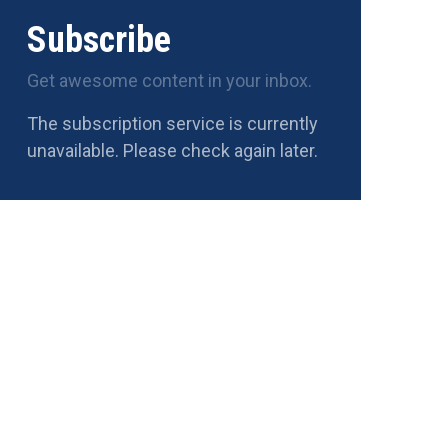
Subscribe
Get awesome content in your inbox.
The subscription service is currently
unavailable. Please check again later.