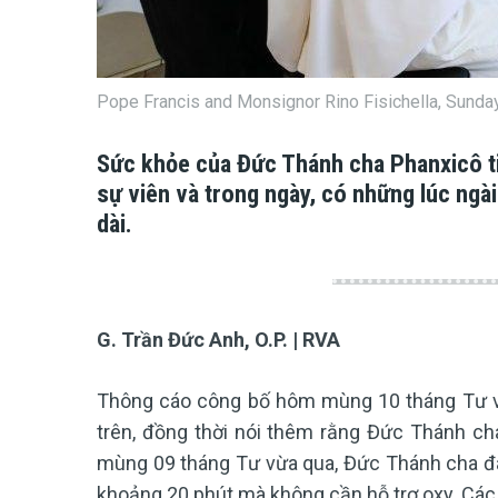
Pope Francis and Monsignor Rino Fisichella, Sunday
Sức khỏe của Đức Thánh cha Phanxicô tiếp
sự viên và trong ngày, có những lúc ngà
dài.
G. Trần Đức Anh, O.P. | RVA
Thông cáo công bố hôm mùng 10 tháng Tư v
trên, đồng thời nói thêm rằng Đức Thánh cha
mùng 09 tháng Tư vừa qua, Đức Thánh cha đ
khoảng 20 phút mà không cần hỗ trợ oxy. Các