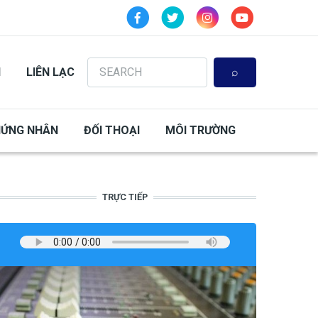
Search
N
LIÊN LẠC
HỨNG NHÂN
ĐỐI THOẠI
MÔI TRƯỜNG
TRỰC TIẾP