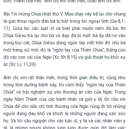
Đức Thánh cha viết: “Anh chị em thân mến, chào anh chị em!
Bài Tin mừng Chúa nhật thứ V Mùa chay này kể lại cho chúng
ta giai thoại người đàn bà bị bắt trong lúc ngoại tình (Ga 8,1-
11). Giữa lúc các luật sĩ và biệt phái muốn ném đá bà, thì
Chúa Giêsu trả lại cho bà vẻ đẹp đã bị mất: bà ấy đã rơi vào
trong bụi cát; Chúa Giêsu dùng ngón tay viết trên đó cho bà
một trang sử mới: đó là “ngón tay của Thiên Chúa”, Đấng cứu
độ các con cái của Ngài (Xc Xh 8,15) và giải thoát họ khỏi sự
ác (Xc Lc 11,20).
Anh chị em rất thân mến, trong thời gian điều trị, cũng như
trong thời dưỡng bệnh này, tôi cảm thấy “ngón tay của Thiên
Chúa” và trải nghiệm sự yêu thương ân cần của Ngài. Trong
ngày Năm Thánh của các bệnh nhân và giới y tế, tôi cầu xin
Chúa để cho dấu chỉ tình thương của Ngài cũng đi tới những
người đang đau khổ và khích lệ những người đang săn sóc
họ. Và tôi cầu nguyện cho các bác sĩ, y tá và các nhân viên y
tế, là những người không luôn luôn được giúp đỡ làm việc