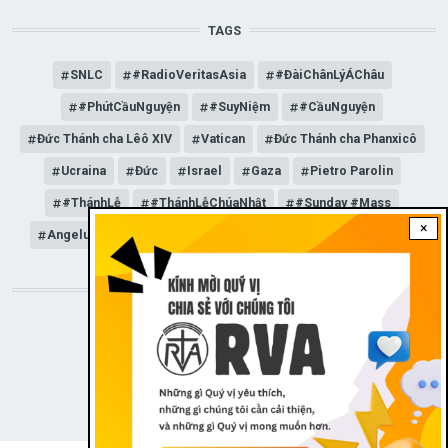
TAGS
SNLC
#RadioVeritasAsia
#ĐàiChânLýÁChâu
#PhútCầuNguyện
#SuyNiệm
#CầuNguyện
Đức Thánh cha Lêô XIV
Vatican
Đức Thánh cha Phanxicô
Ucraina
Đức
Israel
Gaza
Pietro Parolin
#ThánhLễ
#ThánhLễChúaNhật
#Sunday #Mass
×
Angelus
Đức Giáo hoàng Lêô XIV
General Audience
STAY CONNECTED WITH US!