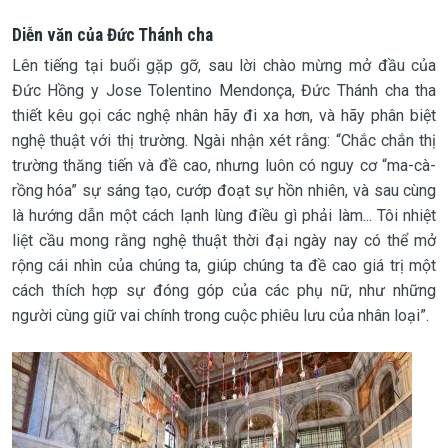
Diễn văn của Đức Thánh cha
Lên tiếng tại buổi gặp gỡ, sau lời chào mừng mở đầu của
Đức Hồng y Jose Tolentino Mendonça, Đức Thánh cha tha
thiết kêu gọi các nghệ nhân hãy đi xa hơn, và hãy phân biệt
nghệ thuật với thị trường. Ngài nhận xét rằng: “Chắc chắn thị
trường thăng tiến và đề cao, nhưng luôn có nguy cơ “ma-cà-
rồng hóa” sự sáng tạo, cướp đoạt sự hồn nhiên, và sau cùng
là hướng dẫn một cách lạnh lùng điều gì phải làm... Tôi nhiệt
liệt cầu mong rằng nghệ thuật thời đại ngày nay có thể mở
rộng cái nhìn của chúng ta, giúp chúng ta đề cao giá trị một
cách thích hợp sự đóng góp của các phụ nữ, như những
người cùng giữ vai chính trong cuộc phiêu lưu của nhân loại”.