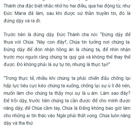
Thánh cha đặc biệt nhắc nhở họ hai điều, qua hai động từ, như
Đức Maria đã làm, sau khi được sứ thần truyền tin, đó là
đứng dậy và ra đi.
Trước tiên là đứng dậy. Đức Thánh cha nói: “Đứng dậy để
thưa với Chúa: ‘Này con đây!’, Chúa tin tưởng nơi chúng ta.
Đứng dậy để đón nhận hồng ân là chúng ta, để nhìn nhận
trước mọi người rằng chúng ta quý giá và không thể thay thế
được. Đó không phải là sự tự tín, nhưng là thực tại!”
“Trong thực tế, nhiều khi chúng ta phải chiến đấu chống lại
hấp lực tiêu cực kéo chúng ta xuống, chống lại sự ù lì đè nén,
muốn làm cho chúng ta thấy mọi sự là u ám. Làm sao đây?
Để trỗi dậy, trước tiên chúng ta cần được để cho mình được
nâng dậy, để Chúa cầm tay, Chúa là Đấng không bao giờ làm
cho những ai tín thác vào Ngài phải thất vọng. Chúa luôn nâng
dậy và tha thứ.