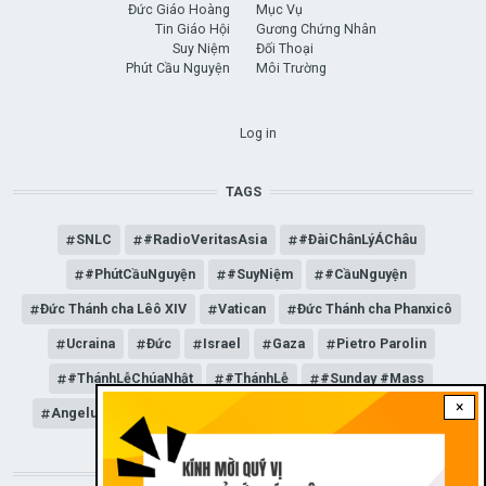
Đức Giáo Hoàng
Mục Vụ
Tin Giáo Hội
Gương Chứng Nhân
Suy Niệm
Đối Thoại
Phút Cầu Nguyện
Môi Trường
USER ACCOUNT MENU
Log in
TAGS
SNLC
#RadioVeritasAsia
#ĐàiChânLýÁChâu
#PhútCầuNguyện
#SuyNiệm
#CầuNguyện
Đức Thánh cha Lêô XIV
Vatican
Đức Thánh cha Phanxicô
Ucraina
Đức
Israel
Gaza
Pietro Parolin
#ThánhLễChúaNhật
#ThánhLễ
#Sunday #Mass
×
Angelus
Đức Giáo hoàng Lêô XIV
General Audience
STAY CONNECTED WITH US!