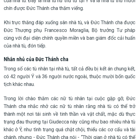
của nhà tù. Đây là nhà tù nữ thứ tư tại Ý và là nhà tù thứ mười
chín được Đức Thánh cha thăm viếng.
Khi trực thăng đáp xuống sân nhà tù, và Đức Thánh cha được
Đức Thượng phụ Francesco Moraglia, Bộ trưởng Tư pháp
cùng với đại diện chính quyền miền và ban giám đốc cải huấn
của nhà tù, đón tiếp.
Nhắn nhủ của Đức Thánh cha
Trong số các tù nhân tại nhà tù, tất cả đều bị kết án chung kết,
có 42 người Ý và 36 người nước ngoài, thuộc mười bốn quốc
tịch khác nhau.
Trong lời chào thăm các nữ tù nhân tại cuộc gặp gỡ, Đức
Thánh cha nhắc nhở các nữ tù nhân rằng nhà tù có thể trở
thành một nơi tái sinh về tinh thần và vật chất, mặc dù thực
trạng đau thương tại Giudecca này cũng như bao nhiêu nhà tù
khác ở Ý, như tình trạng quá chật chội, thiếu các cơ cấu và tài
chánh, nhưng - Đức Thánh cha nói - “Thời gian ở nhà tù có thể