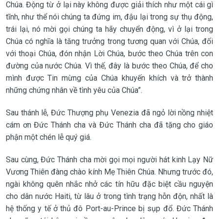
Chúa. Động từ ở lại này không được giải thích như một cái gì
tĩnh, như thể nói chúng ta đứng im, đậu lại trong sự thụ động,
trái lại, nó mời gọi chúng ta hãy chuyển động, vì ở lại trong
Chúa có nghĩa là tăng trưởng trong tương quan với Chúa, đối
với thoại Chúa, đón nhận Lời Chúa, bước theo Chúa trên con
đường của nước Chúa. Vì thế, đây là bước theo Chúa, để cho
mình được Tin mừng của Chúa khuyến khích và trở thành
những chứng nhân về tình yêu của Chúa”.
Sau thánh lễ, Đức Thượng phụ Venezia đã ngỏ lời nồng nhiệt
cám ơn Đức Thánh cha và Đức Thánh cha đã tặng cho giáo
phận một chén lễ quý giá.
Sau cùng, Đức Thánh cha mời gọi mọi người hát kinh Lạy Nữ
Vương Thiên đàng chào kính Mẹ Thiên Chúa. Nhưng trước đó,
ngài không quên nhắc nhở các tín hữu đặc biệt cầu nguyện
cho dân nước Haiti, từ lâu ở trong tình trạng hỗn độn, nhất là
hệ thống y tế ở thủ đô Port-au-Prince bị sụp đổ. Đức Thánh