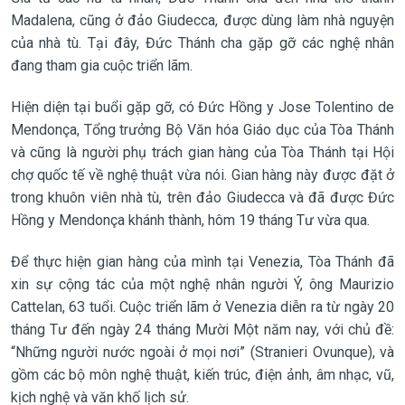
Madalena, cũng ở đảo Giudecca, được dùng làm nhà nguyện
của nhà tù. Tại đây, Đức Thánh cha gặp gỡ các nghệ nhân
đang tham gia cuộc triển lãm.
Hiện diện tại buổi gặp gỡ, có Đức Hồng y Jose Tolentino de
Mendonça, Tổng trưởng Bộ Văn hóa Giáo dục của Tòa Thánh
và cũng là người phụ trách gian hàng của Tòa Thánh tại Hội
chợ quốc tế về nghệ thuật vừa nói. Gian hàng này được đặt ở
trong khuôn viên nhà tù, trên đảo Giudecca và đã được Đức
Hồng y Mendonça khánh thành, hôm 19 tháng Tư vừa qua.
Để thực hiện gian hàng của mình tại Venezia, Tòa Thánh đã
xin sự cộng tác của một nghệ nhân người Ý, ông Maurizio
Cattelan, 63 tuổi. Cuộc triển lãm ở Venezia diễn ra từ ngày 20
tháng Tư đến ngày 24 tháng Mười Một năm nay, với chủ đề:
“Những người nước ngoài ở mọi nơi” (Stranieri Ovunque), và
gồm các bộ môn nghệ thuật, kiến trúc, điện ảnh, âm nhạc, vũ,
kịch nghệ và văn khố lịch sử.