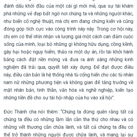
đánh dấu khởi đầu của một cái gì mới mẻ, qua sự tái khám
phá những vẻ đẹp bất ngờ nơi chúng ta và những người khác,
như biến cố nghệ thuật, mà chị em đang chứng kiến và cũng
đóng góp tích cực vào công trình này này. Trong cơ hội này,
chị em có thể nhìn nhận và lượng giá một cách can đảm cuộc
sống của mình, loại bỏ những gì không hữu dụng, cồng kềnh,
gây hại hoặc nguy hiểm, thảo ra một dự án, rồi tái khởi hành
bằng cách đặt nền móng và đưa ra ánh sáng những kinh
nghiệm đã trải qua, quyết liệt xây dựng. Để đạt được điều
này, điều căn bản là hệ thống nhà tù cống hiến cho các tù nhân
nam nữ những phương tiện và không gian để tăng trưởng về
mặt nhân bản, tinh thần, văn hóa và nghề nghiệp, kiến tạo
những tiền đề cho sự tái hội nhập của họ vào xã hội”.
Đức Thánh cha nói thêm: “Chúng ta đừng quên rằng tất cả
chúng ta đều có những lầm lẫn cần tha thứ cho nhau và có
những vết thương cần chữa lành, và tất cả chúng ta đều có
thể trở thành những người được chữa lành, và mang lại sự