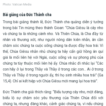
Photo: Vatican Media
Bài giảng của Đức Thánh cha
Trong bài giảng thánh lễ, Đức Thánh cha quảng diễn ý tưởng
trong bài Tin mừng theo thánh Gioan: “Chúa Giêsu là cây nho
và chúng ta là những cành nho. Và Thiên Chúa, là Cha đầy từ
nhân và thương xót, như người nông dân kiên nhẫn, ân cần
chăm sóc chúng ta cuộc sống chúng ta được đầy hoa trái. Vì
thế, Chúa Giêsu nhắn nhủ chúng ta hãy cẩn giữ hồng ân quí
giá là mối liên hệ với Ngài, cuộc sống và sự phong phú của
chúng ta tùy thuộc mối liên hệ ấy. Chúa nhắc đi nhắc lại “Các
con hãy ở lại trong Thầy và Thầy ở trong các con... Ai ở trong
Thầy và Thầy ở trong người ấy, thì họ sinh nhiều hoa trái” (Ga
15,4). Chỉ ai kết hiệp với Chúa Giêsu mới mang lại hoa trái”.
Đức Thánh cha giải thích rằng: “Biểu tượng cây nho, một đàng,
biểu lộ sự chăm sóc yêu thương của Thiên Chúa đối với
chúng ta, nhưng đàng khác, cảnh giác chúng ta, vì nếu chúng