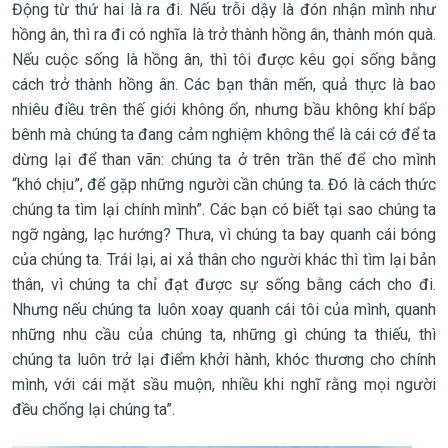
Động từ thứ hai là ra đi. Nếu trỗi dậy là đón nhận mình như
hồng ân, thì ra đi có nghĩa là trở thành hồng ân, thành món quà.
Nếu cuộc sống là hồng ân, thì tôi được kêu gọi sống bằng
cách trở thành hồng ân. Các bạn thân mến, quả thực là bao
nhiêu điều trên thế giới không ổn, nhưng bầu không khí bấp
bênh mà chúng ta đang cảm nghiệm không thể là cái cớ để ta
dừng lại để than vãn: chúng ta ở trên trần thế để cho mình
“khó chịu”, để gặp những người cần chúng ta. Đó là cách thức
chúng ta tìm lại chính mình”. Các bạn có biết tại sao chúng ta
ngỡ ngàng, lạc hướng? Thưa, vì chúng ta bay quanh cái bóng
của chúng ta. Trái lại, ai xả thân cho người khác thì tìm lại bản
thân, vì chúng ta chỉ đạt được sự sống bằng cách cho đi.
Nhưng nếu chúng ta luôn xoay quanh cái tôi của mình, quanh
những nhu cầu của chúng ta, những gì chúng ta thiếu, thì
chúng ta luôn trở lại điểm khởi hành, khóc thương cho chính
mình, với cái mặt sầu muộn, nhiều khi nghĩ rằng mọi người
đều chống lại chúng ta”.