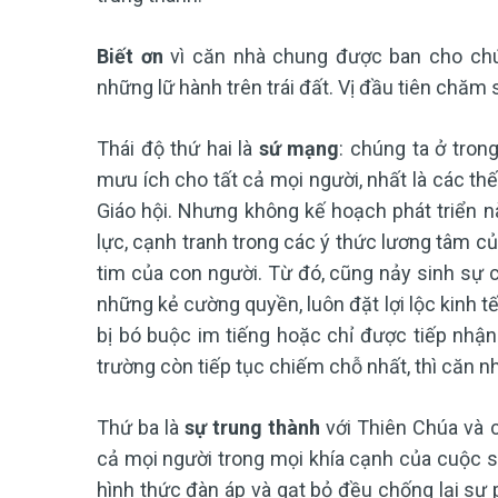
Biết ơn
vì căn nhà chung được ban cho chún
những lữ hành trên trái đất. Vị đầu tiên chăm 
Thái độ thứ hai là
sứ mạng
: chúng ta ở trong
mưu ích cho tất cả mọi người, nhất là các thế
Giáo hội. Nhưng không kế hoạch phát triển nà
lực, cạnh tranh trong các ý thức lương tâm củ
tim của con người. Từ đó, cũng nảy sinh sự cấ
những kẻ cường quyền, luôn đặt lợi lộc kinh tế 
bị bó buộc im tiếng hoặc chỉ được tiếp nhận t
trường còn tiếp tục chiếm chỗ nhất, thì căn n
Thứ ba là
sự trung thành
với Thiên Chúa và co
cả mọi người trong mọi khía cạnh của cuộc sống
hình thức đàn áp và gạt bỏ đều chống lại sự p