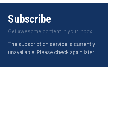
Subscribe
Get awesome content in your inbox.
The subscription service is currently
unavailable. Please check again later.