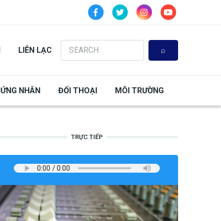
Search
N
LIÊN LẠC
HỨNG NHÂN
ĐỐI THOẠI
MÔI TRƯỜNG
TRỰC TIẾP