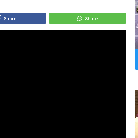
Share
Share