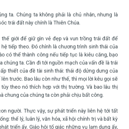
g ta. Chúng ta không phải là chủ nhân, nhưng là
sóc trái đất này chính là Thiên Chúa.
 thế giới để giữ gìn vẻ đẹp và vun trồng trái đất để
 hệ tiếp theo. Đó chính là chương trình sinh thái của
o có thể thành công nếu tiếp tục là kiêu căng, bạo
a chúng ta. Cần đi tới nguồn mạch của vấn đề là trái
p thiết của đề tài sinh thái: thái độ dửng dưng của
lên trước. Bao lâu còn như thế, thì mọi lời kêu gọi sẽ
ùy theo nó thích hợp với thị trường. Và bao lâu thị
hà chung của chúng ta còn phải chịu bất công.
n người. Thực vậy, sự phát triển này liên hệ tới tất
: thể lý, luân lý, văn hóa, xã hội chính trị và bất kỳ
hát triển ấy. Giáo hội tố giác những vụ lạm dụng ấy,