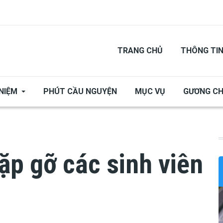
TRANG CHỦ
THÔNG TI
NIỆM
PHÚT CẦU NGUYỆN
MỤC VỤ
GƯƠNG C
ặp gỡ các sinh viên