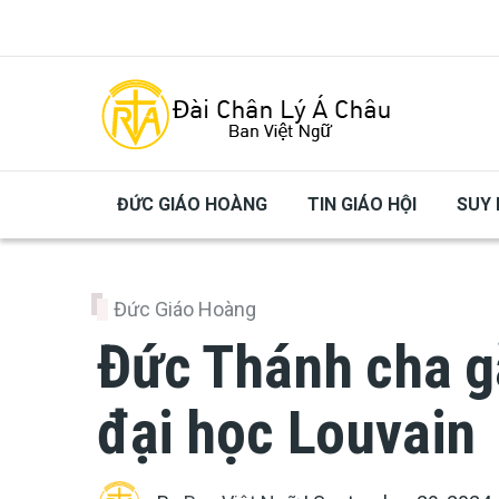
Skip to main content
ĐỨC GIÁO HOÀNG
TIN GIÁO HỘI
SUY 
Đức Giáo Hoàng
Đức Thánh cha g
đại học Louvain