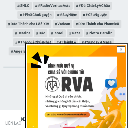
SNLC
#RadioVeritasAsia
#ĐàiChânLýÁChâu
#PhútCầuNguyện
#SuyNiệm
#CầuNguyện
Đức Thánh cha Lêô XIV
Vatican
Đức Thánh cha Phanxicô
Ucraina
Đức
Israel
Gaza
Pietro Parolin
#ThánhLễChúaNhật
#ThánhLễ
#Sunday #Mass
×
Angelus
Đức Giáo hoàng Lêô XIV
General Audience
STAY CONNECTED WITH US!
|
Dark theme
FOOTER
LIÊN LẠC