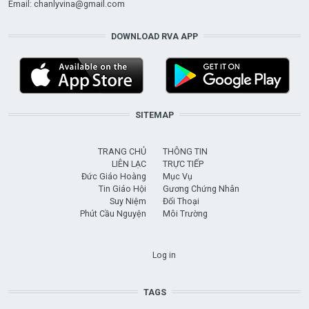
Email:
chanlyvina@gmail.com
DOWNLOAD RVA APP
SITEMAP
TRANG CHỦ
THÔNG TIN
LIÊN LẠC
TRỰC TIẾP
Đức Giáo Hoàng
Mục Vụ
Tin Giáo Hội
Gương Chứng Nhân
Suy Niệm
Đối Thoại
Phút Cầu Nguyện
Môi Trường
USER ACCOUNT MENU
Log in
TAGS