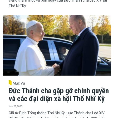
viếng thăm mục vụ bốn ngày của Đức Thánh cha Lêô XIV tại
Thổ Nhĩ Kỳ.
Mục Vụ
Đức Thánh cha gặp gỡ chính quyền
và các đại diện xã hội Thổ Nhĩ Kỳ
Nov 28, 2025
Giã từ Dinh Tổng thống Thổ Nhĩ Kỳ, Đức Thánh cha Lêô XIV