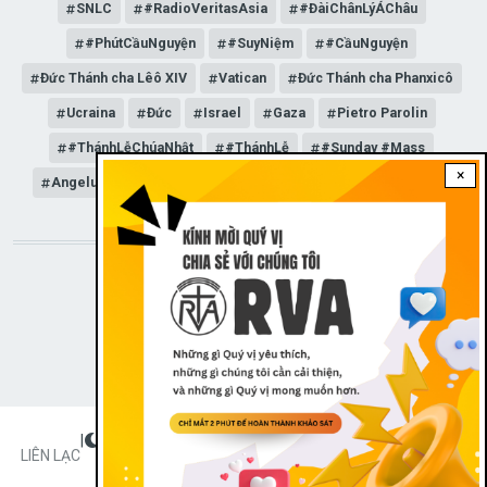
SNLC
#RadioVeritasAsia
#ĐàiChânLýÁChâu
#PhútCầuNguyện
#SuyNiệm
#CầuNguyện
Đức Thánh cha Lêô XIV
Vatican
Đức Thánh cha Phanxicô
Ucraina
Đức
Israel
Gaza
Pietro Parolin
#ThánhLễChúaNhật
#ThánhLễ
#Sunday #Mass
×
Angelus
Đức Giáo hoàng Lêô XIV
General Audience
STAY CONNECTED WITH US!
|
Dark theme
FOOTER
LIÊN LẠC