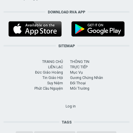
DOWNLOAD RVA APP
SITEMAP
TRANG CHỦ
THÔNG TIN
LIÊN LẠC
TRỰC TIẾP
Đức Giáo Hoàng
Mục Vụ
Tin Giáo Hội
Gương Chứng Nhân
Suy Niệm
Đối Thoại
Phút Cầu Nguyện
Môi Trường
USER ACCOUNT MENU
Log in
TAGS