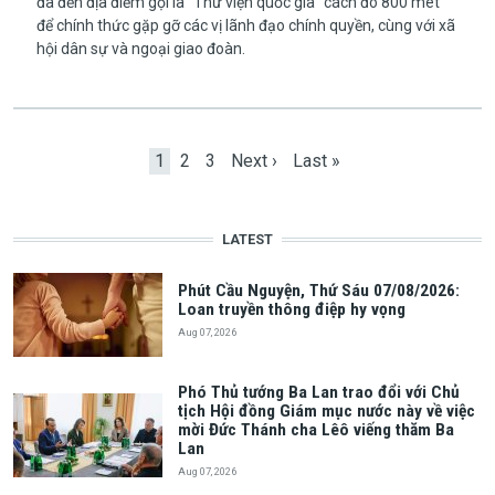
đã đến địa điểm gọi là “Thư viện quốc gia” cách đó 800 mét
để chính thức gặp gỡ các vị lãnh đạo chính quyền, cùng với xã
hội dân sự và ngoại giao đoàn.
Pagination
Current page
Page
Page
Next page
Last page
1
2
3
Next ›
Last »
LATEST
Phút Cầu Nguyện, Thứ Sáu 07/08/2026:
Loan truyền thông điệp hy vọng
Aug 07, 2026
Phó Thủ tướng Ba Lan trao đổi với Chủ
tịch Hội đồng Giám mục nước này về việc
mời Đức Thánh cha Lêô viếng thăm Ba
Lan
Aug 07, 2026