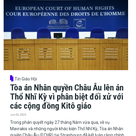
Tin Giáo Hội
Tòa án Nhân quyền Châu Âu lên án
Thổ Nhĩ Kỳ vì phân biệt đối xử với
các cộng đồng Kitô giáo
Jun 02, 2026
Trong phán quyết ngày 27 tháng Năm vừa qua, về vụ
Mavrakis và những người khác kiện Thổ Nhĩ Kỳ, Tòa án Nhân
quyền Châu Âu (ECHR) tại Strasbourg đã kết luận rằng chính