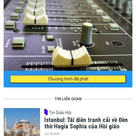
Chương trình đã phát
TIN LIÊN QUAN
Tin Giáo Hội
Istanbul: Tái diễn tranh cãi về Đền
thờ Hagia Sophia của Hồi giáo
Jul 18, 2026