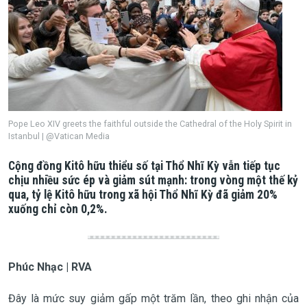
Pope Leo XIV greets the faithful outside the Cathedral of the Holy Spirit in
Istanbul | @Vatican Media
Cộng đồng Kitô hữu thiểu số tại Thổ Nhĩ Kỳ vẫn tiếp tục
chịu nhiều sức ép và giảm sút mạnh: trong vòng một thế kỷ
qua, tỷ lệ Kitô hữu trong xã hội Thổ Nhĩ Kỳ đã giảm 20%
xuống chỉ còn 0,2%.
Phúc Nhạc | RVA
Đây là mức suy giảm gấp một trăm lần, theo ghi nhận của