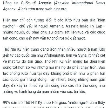
Hãng tin Quốc tế Assyria (
Assyrian International News
Agency - Aina
), trên trang web aina.org.
Hiện nay chỉ còn tương đối ít các Kitô hữu bản địa “kiên
cường” - chủ yếu là người Armenia, Assyria hoặc Hy Lạp -
những người, dù phải chịu sự giám sát liên tục và các cuộc
tấn công, cho đến nay vẫn từ chối rời bỏ đất nước.
Thổ Nhĩ Kỳ hiện cũng đang đón nhận nhiều người tị nạn Kitô
đến từ các quốc gia như Afghanistan, Iran và Syria. Ít nhất xét
về mặt tự do tôn giáo, Thổ Nhĩ Kỳ vẫn mang lại điều kiện
sống tốt hơn so với những nơi mà họ đã phải chạy trốn. Bạo
lực chống Kitô hữu tại đây không phổ biến như ở phần lớn
các quốc gia Trung Đông. Tuy nhiên, trong những năm gần
đây, đã xảy ra nhiều vụ tấn công vào các nhà thờ cũng như
những vụ hành hung dã man nhằm vào các tín hữu.
99% dân số Thổ Nhĩ Kỳ theo Hồi giáo, “nhiều người cảm thấy