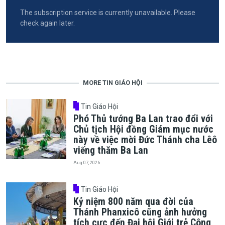
The subscription service is currently unavailable. Please
check again later.
MORE TIN GIÁO HỘI
Tin Giáo Hội
Phó Thủ tướng Ba Lan trao đổi với
Chủ tịch Hội đồng Giám mục nước
này về việc mời Đức Thánh cha Lêô
viếng thăm Ba Lan
Aug 07, 2026
Tin Giáo Hội
Kỷ niệm 800 năm qua đời của
Thánh Phanxicô cũng ảnh hưởng
tích cực đến Đại hội Giới trẻ Công