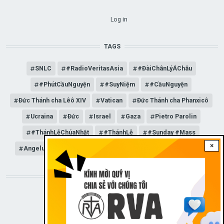
USER ACCOUNT MENU
Log in
TAGS
SNLC
#RadioVeritasAsia
#ĐàiChânLýÁChâu
#PhútCầuNguyện
#SuyNiệm
#CầuNguyện
Đức Thánh cha Lêô XIV
Vatican
Đức Thánh cha Phanxicô
Ucraina
Đức
Israel
Gaza
Pietro Parolin
#ThánhLễChúaNhật
#ThánhLễ
#Sunday #Mass
×
Angelus
Đức Giáo hoàng Lêô XIV
General Audience
STAY CONNECTED WITH US!