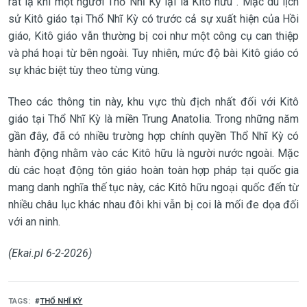
rất lạ khi một người Thổ Nhĩ Kỳ lại là Kitô hữu”. Mặc dù lịch
sử Kitô giáo tại Thổ Nhĩ Kỳ có trước cả sự xuất hiện của Hồi
giáo, Kitô giáo vẫn thường bị coi như một công cụ can thiệp
và phá hoại từ bên ngoài. Tuy nhiên, mức độ bài Kitô giáo có
sự khác biệt tùy theo từng vùng.
Theo các thông tin này, khu vực thù địch nhất đối với Kitô
giáo tại Thổ Nhĩ Kỳ là miền Trung Anatolia. Trong những năm
gần đây, đã có nhiều trường hợp chính quyền Thổ Nhĩ Kỳ có
hành động nhằm vào các Kitô hữu là người nước ngoài. Mặc
dù các hoạt động tôn giáo hoàn toàn hợp pháp tại quốc gia
mang danh nghĩa thế tục này, các Kitô hữu ngoại quốc đến từ
nhiều châu lục khác nhau đôi khi vẫn bị coi là mối đe dọa đối
với an ninh.
(Ekai.pl 6-2-2026)
TAGS
THỔ NHĨ KỲ