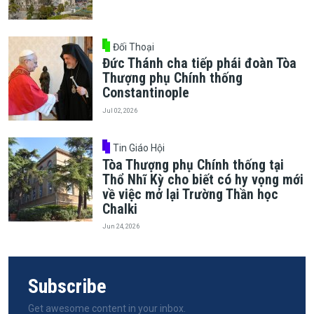
Đối Thoại
Đức Thánh cha tiếp phái đoàn Tòa
Thượng phụ Chính thống
Constantinople
Jul 02, 2026
Tin Giáo Hội
Tòa Thượng phụ Chính thống tại
Thổ Nhĩ Kỳ cho biết có hy vọng mới
về việc mở lại Trường Thần học
Chalki
Jun 24, 2026
Subscribe
Get awesome content in your inbox.