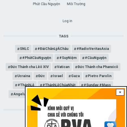
Phút Cầu Nguyện
Môi Trường
USER ACCOUNT MENU
Log in
TAGS
SNLC
#ĐàiChânLýÁChâu
#RadioVeritasAsia
#PhútCầuNguyện
#SuyNiệm
#CầuNguyện
Đức Thánh cha Lêô XIV
Vatican
Đức Thánh cha Phanxicô
Ucraina
Đức
Israel
Gaza
Pietro Parolin
#ThánhLễ
#ThánhLễChúaNhật
#Sunday #Mass
×
Angelus
Đức Giáo hoàng Lêô XIV
General Audience
STAY CONNECTED WITH US!