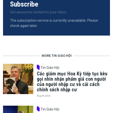
Subscribe
Get awesome content in your inbox.
The subscription service is currently unavailable. Please
check again later.
MORE TIN GIÁO HỘI
Tin Giáo Hội
Các giám mục Hoa Kỳ tiếp tục kêu
gọi nhìn nhận phẩm giá con người
của người nhập cư và cải cách
chính sách nhập cư
Aug 09, 2026
Tin Giáo Hội