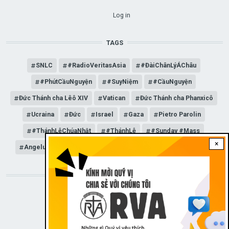
USER ACCOUNT MENU
Log in
TAGS
SNLC
#RadioVeritasAsia
#ĐàiChânLýÁChâu
#PhútCầuNguyện
#SuyNiệm
#CầuNguyện
Đức Thánh cha Lêô XIV
Vatican
Đức Thánh cha Phanxicô
Ucraina
Đức
Israel
Gaza
Pietro Parolin
#ThánhLễChúaNhật
#ThánhLễ
#Sunday #Mass
×
Angelus
Đức Giáo hoàng Lêô XIV
General Audience
STAY CONNECTED WITH US!