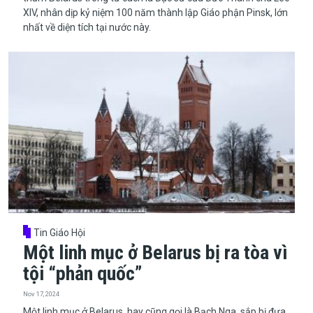
XIV, nhân dịp kỷ niệm 100 năm thành lập Giáo phận Pinsk, lớn
nhất về diện tích tại nước này.
Tin Giáo Hội
Một linh mục ở Belarus bị ra tòa vì
tội “phản quốc”
Nov 17, 2024
​​​​​​​Một linh mục ở Belarus, hay cũng gọi là Bạch Nga, sắp bị đưa