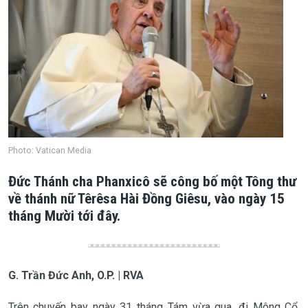
Photo: Vatican Media
Đức Thánh cha Phanxicô sẽ công bố một Tông thư
về thánh nữ Têrêsa Hài Đồng Giêsu, vào ngày 15
tháng Mười tới đây.
G. Trần Đức Anh, O.P. | RVA
Trên chuyến bay ngày 31 tháng Tám vừa qua, đi Mông Cổ,