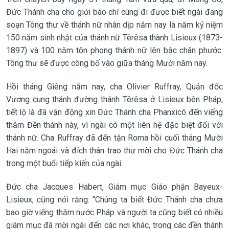
Đức Thánh cha cho giới báo chí cùng đi được biết ngài đang
soạn Tông thư về thánh nữ nhân dịp năm nay là năm kỷ niệm
150 năm sinh nhật của thánh nữ Têrêsa thành Lisieux (1873-
1897) và 100 năm tôn phong thánh nữ lên bậc chân phước.
Tông thư sẽ được công bố vào giữa tháng Mười năm nay.
Hồi tháng Giêng năm nay, cha Olivier Ruffray, Quản đốc
Vương cung thánh đường thánh Têrêsa ở Lisieux bên Pháp,
tiết lộ là đã vận động xin Đức Thánh cha Phanxicô đến viếng
thăm Đền thánh này, vì ngài có một liên hệ đặc biệt đối với
thánh nữ. Cha Ruffray đã đến tận Roma hồi cuối tháng Mười
Hai năm ngoái và đích thân trao thư mời cho Đức Thánh cha
trong một buổi tiếp kiến của ngài.
Đức cha Jacques Habert, Giám mục Giáo phận Bayeux-
Lisieux, cũng nói rằng: “Chúng ta biết Đức Thánh cha chưa
bao giờ viếng thăm nước Pháp và người ta cũng biết có nhiều
giám mục đã mời ngài đến các nơi khác, trong các đền thánh