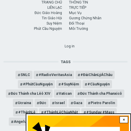
TRANG CHỦ
THÔNG TIN
LIÊN LẠC
TRỰC TIẾP
Đức Giáo Hoàng
Mục Vụ
Tin Giáo Hội
Gương Chứng Nhân
Suy Niệm
Đối Thoại
Phút Cầu Nguyện
Môi Trường
USER ACCOUNT MENU
Log in
TAGS
SNLC
#RadioVeritasAsia
#ĐàiChânLýÁChâu
#PhútCầuNguyện
#SuyNiệm
#CầuNguyện
Đức Thánh cha Lêô XIV
Vatican
Đức Thánh cha Phanxicô
Ucraina
Đức
Israel
Gaza
Pietro Parolin
#ThánhLễ
#ThánhLễChúaNhật
#Sunday #Mass
×
Angelus
Đức Giáo hoàng Lêô XIV
General Audience