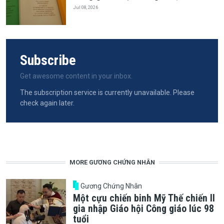
Jul 08, 2026
Subscribe
Get awesome content in your inbox.
The subscription service is currently unavailable. Please
check again later.
MORE GƯƠNG CHỨNG NHÂN
Gương Chứng Nhân
Một cựu chiến binh Mỹ Thế chiến II
gia nhập Giáo hội Công giáo lúc 98
tuổi