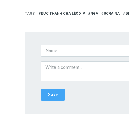
TAGS
ĐỨC THÁNH CHA LÊÔ XIV
NGA
UCRAINA
G