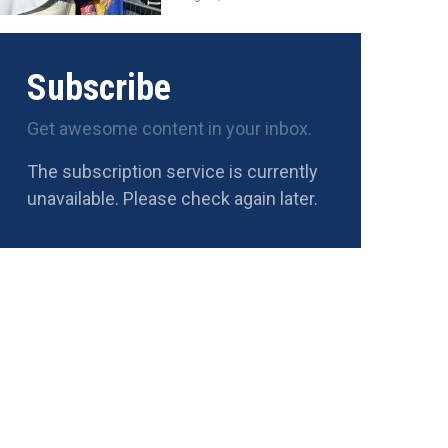
Subscribe
Get awesome content in your inbox.
The subscription service is currently
unavailable. Please check again later.