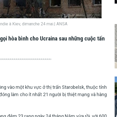
endie à Kiev, dimanche 24 mai.| ANSA
 gọi hòa bình cho Ucraina sau những cuộc tấn
g vào một khu vực ở thị trấn Starobelsk, thuộc tỉnh
ng làm cho ít nhất 21 người bị thiệt mạng và hàng
rong đêm 23 rạng ngày 24 tháng Năm vừa rồi, với 600