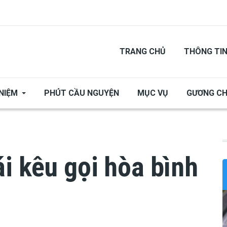
TRANG CHỦ
THÔNG TI
NIỆM
PHÚT CẦU NGUYỆN
MỤC VỤ
GƯƠNG C
i kêu gọi hòa bình