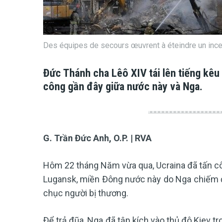
Des équipes de secours œuvrent à éteindre un inc
Đức Thánh cha Lêô XIV tái lên tiếng kêu
công gần đây giữa nước này và Nga.
G. Trần Đức Anh, O.P. | RVA
Hôm 22 tháng Năm vừa qua, Ucraina đã tấn côn
Lugansk, miền Đông nước này do Nga chiếm đó
chục người bị thương.
Để trả đũa, Nga đã tập kích vào thủ đô Kiev t