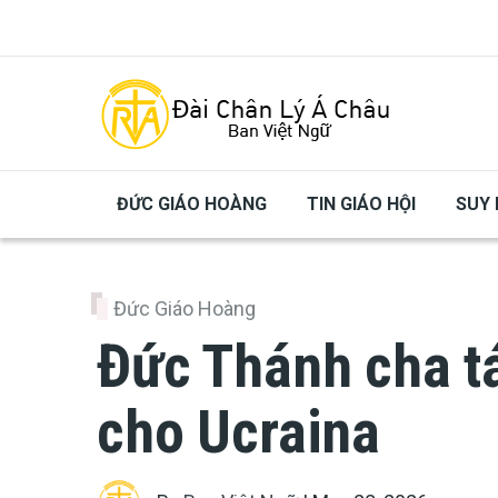
Skip to main content
ĐỨC GIÁO HOÀNG
TIN GIÁO HỘI
SUY 
Đức Giáo Hoàng
Đức Thánh cha tá
cho Ucraina