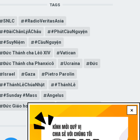
TAGS
SNLC
#RadioVeritasAsia
#ĐàiChânLýÁChâu
#PhútCầuNguyện
#SuyNiệm
#CầuNguyện
Đức Thánh cha Lêô XIV
Vatican
Đức Thánh cha Phanxicô
Ucraina
Đức
Israel
Gaza
Pietro Parolin
#ThánhLễChúaNhật
#ThánhLễ
#Sunday #Mass
Angelus
Đức Giáo hoàng Lêô XIV
General Audience
×
STAY CONNECTED WITH US!