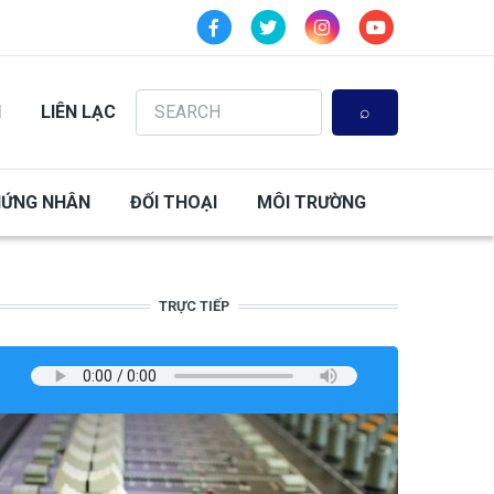
Search
N
LIÊN LẠC
HỨNG NHÂN
ĐỐI THOẠI
MÔI TRƯỜNG
TRỰC TIẾP