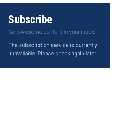
Subscribe
Get awesome content in your inbox.
The subscription service is currently
unavailable. Please check again later.