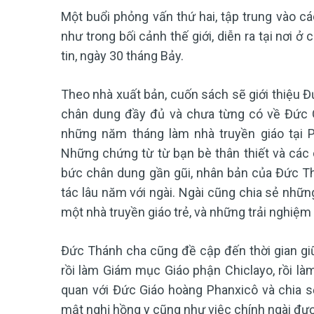
Một buổi phỏng vấn thứ hai, tập trung vào c
như trong bối cảnh thế giới, diễn ra tại nơi 
tin, ngày 30 tháng Bảy.
Theo nhà xuất bản, cuốn sách sẽ giới thiệu Đ
chân dung đầy đủ và chưa từng có về Đức G
những năm tháng làm nhà truyền giáo tại Pe
Những chứng từ từ bạn bè thân thiết và các 
bức chân dung gần gũi, nhân bản của Đức Th
tác lâu năm với ngài. Ngài cũng chia sẻ những
một nhà truyền giáo trẻ, và những trải nghiệm
Đức Thánh cha cũng đề cập đến thời gian giữ
rồi làm Giám mục Giáo phận Chiclayo, rồi l
quan với Đức Giáo hoàng Phanxicô và chia 
mật nghị hồng y cũng như việc chính ngài đư