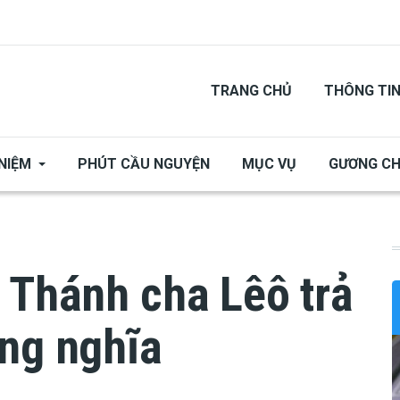
TRANG CHỦ
THÔNG TI
NIỆM
PHÚT CẦU NGUYỆN
MỤC VỤ
GƯƠNG C
 Thánh cha Lêô trả
úng nghĩa