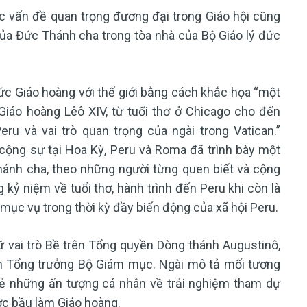
ác vấn đề quan trọng đương đại trong Giáo hội cũng
ở của Đức Thánh cha trong tòa nhà của Bộ Giáo lý đức
ức Giáo hoàng với thế giới bằng cách khắc họa “một
iáo hoàng Lêô XIV, từ tuổi thơ ở Chicago cho đến
ru và vai trò quan trọng của ngài trong Vatican.”
cộng sự tại Hoa Kỳ, Peru và Roma đã trình bày một
ánh cha, theo những người từng quen biết và cộng
 kỷ niệm về tuổi thơ, hành trình đến Peru khi còn là
 mục vụ trong thời kỳ đầy biến động của xã hội Peru.
 vai trò Bề trên Tổng quyền Dòng thánh Augustinô,
àm Tổng trưởng Bộ Giám mục. Ngài mô tả mối tương
sẻ những ấn tượng cá nhân về trải nghiệm tham dự
ợc bầu làm Giáo hoàng.