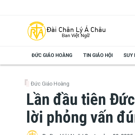
Skip to main content
ĐỨC GIÁO HOÀNG
TIN GIÁO HỘI
SUY 
Đức Giáo Hoàng
Lần đầu tiên Đức
lời phỏng vấn đ