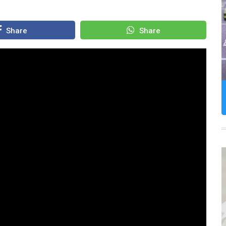
Share
Share