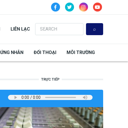
Search
N
LIÊN LẠC
HỨNG NHÂN
ĐỐI THOẠI
MÔI TRƯỜNG
TRỰC TIẾP