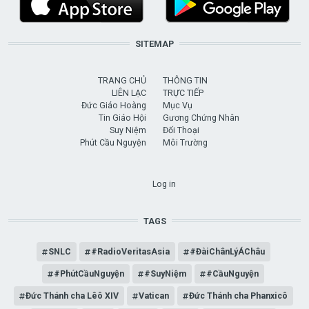
SITEMAP
TRANG CHỦ
THÔNG TIN
LIÊN LẠC
TRỰC TIẾP
Đức Giáo Hoàng
Mục Vụ
Tin Giáo Hội
Gương Chứng Nhân
Suy Niệm
Đối Thoại
Phút Cầu Nguyện
Môi Trường
USER ACCOUNT MENU
Log in
TAGS
SNLC
#RadioVeritasAsia
#ĐàiChânLýÁChâu
#PhútCầuNguyện
#SuyNiệm
#CầuNguyện
Đức Thánh cha Lêô XIV
Vatican
Đức Thánh cha Phanxicô