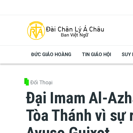
Skip to main content
ĐỨC GIÁO HOÀNG
TIN GIÁO HỘI
SUY 
Đối Thoại
Đại Imam Al-Azh
Tòa Thánh vì sự 
Ayuso Guixot