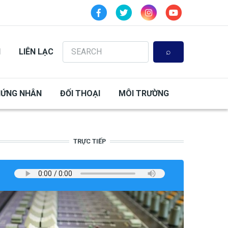
Search
N
LIÊN LẠC
HỨNG NHÂN
ĐỐI THOẠI
MÔI TRƯỜNG
TRỰC TIẾP