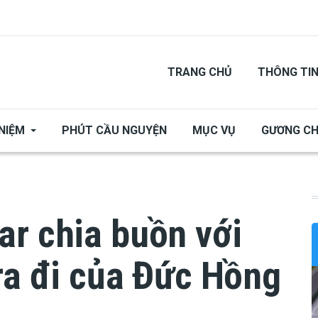
TRANG CHỦ
THÔNG TI
NIỆM
PHÚT CẦU NGUYỆN
MỤC VỤ
GƯƠNG C
ar chia buồn với
ra đi của Đức Hồng