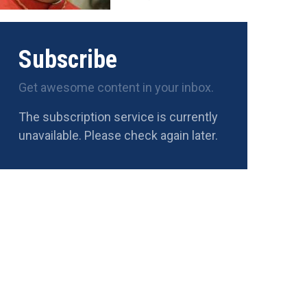
Subscribe
Get awesome content in your inbox.
The subscription service is currently
unavailable. Please check again later.