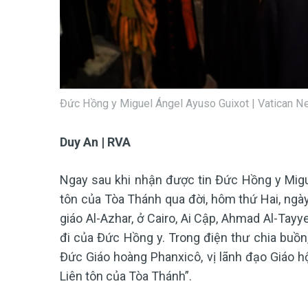
Đức Hồng y Miguel Ángel Ayuso Guixot | Vatican 
Duy An | RVA
Ngay sau khi nhận được tin Đức Hồng y Migue
tôn của Tòa Thánh qua đời, hôm thứ Hai, ngà
giáo Al-Azhar, ở Cairo, Ai Cập, Ahmad Al-Tayy
đi của Đức Hồng y. Trong điện thư chia buồn
Đức Giáo hoàng Phanxicô, vị lãnh đạo Giáo hộ
Liên tôn của Tòa Thánh”.