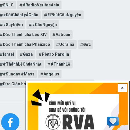
SNLC
#RadioVeritasAsia
#ĐàiChânLýÁChâu
#PhútCầuNguyện
#SuyNiệm
#CầuNguyện
Đức Thánh cha Lêô XIV
Vatican
Đức Thánh cha Phanxicô
Ucraina
Đức
Israel
Gaza
Pietro Parolin
#ThánhLễChúaNhật
#ThánhLễ
#Sunday #Mass
Angelus
Đức Giáo hoàng Lêô XIV
General Audience
×
STAY CONNECTED WITH US!