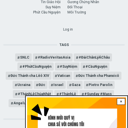
Tin Giáo Hội
Gương Chứng Nhân
Suy Niệm
Đối Thoại
Phút Cầu Nguyện
Môi Trường
USER ACCOUNT MENU
Log in
TAGS
SNLC
#RadioVeritasAsia
#ĐàiChânLýÁChâu
#PhútCầuNguyện
#SuyNiệm
#CầuNguyện
Đức Thánh cha Lêô XIV
Vatican
Đức Thánh cha Phanxicô
Ucraina
Đức
Israel
Gaza
Pietro Parolin
#ThánhLễChúaNhật
#ThánhLễ
#Sunday #Mass
×
Angelus
Đức Giáo hoàng Lêô XIV
General Audience
STAY CONNECTED WITH US!