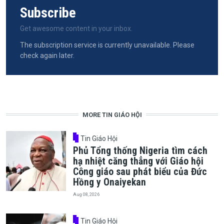
Subscribe
Get awesome content in your inbox.
The subscription service is currently unavailable. Please
check again later.
MORE TIN GIÁO HỘI
Tin Giáo Hội
Phủ Tổng thống Nigeria tìm cách
hạ nhiệt căng thẳng với Giáo hội
Công giáo sau phát biểu của Đức
Hồng y Onaiyekan
Aug 08, 2026
Tin Giáo Hội