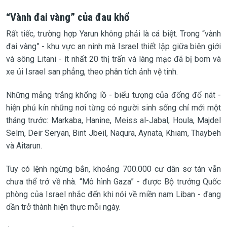
“Vành đai vàng” của đau khổ
Rất tiếc, trường hợp Yarun không phải là cá biệt. Trong “vành
đai vàng” - khu vực an ninh mà Israel thiết lập giữa biên giới
và sông Litani - ít nhất 20 thị trấn và làng mạc đã bị bom và
xe ủi Israel san phẳng, theo phân tích ảnh vệ tinh.
Những mảng trắng khổng lồ - biểu tượng của đống đổ nát -
hiện phủ kín những nơi từng có người sinh sống chỉ mới một
tháng trước: Markaba, Hanine, Meiss al-Jabal, Houla, Majdel
Selm, Deir Seryan, Bint Jbeil, Naqura, Aynata, Khiam, Thaybeh
và Aitarun.
Tuy có lệnh ngừng bắn, khoảng 700.000 cư dân sơ tán vẫn
chưa thể trở về nhà. “Mô hình Gaza” - được Bộ trưởng Quốc
phòng của Israel nhắc đến khi nói về miền nam Liban - đang
dần trở thành hiện thực mỗi ngày.