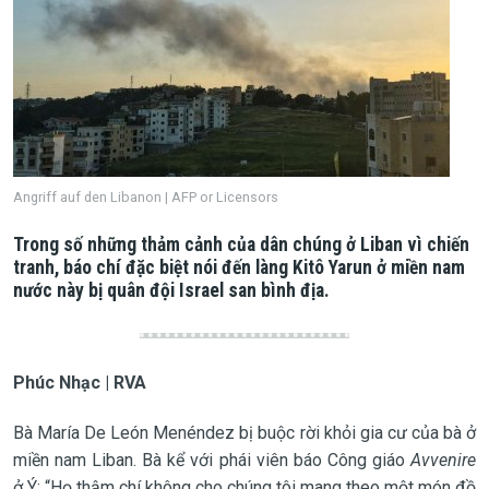
Angriff auf den Libanon | AFP or Licensors
Trong số những thảm cảnh của dân chúng ở Liban vì chiến
tranh, báo chí đặc biệt nói đến làng Kitô Yarun ở miền nam
nước này bị quân đội Israel san bình địa.
Phúc Nhạc | RVA
Bà María De León Menéndez bị buộc rời khỏi gia cư của bà ở
miền nam Liban. Bà kể với phái viên báo Công giáo
Avvenire
ở Ý: “Họ thậm chí không cho chúng tôi mang theo một món đồ