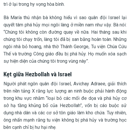
trì ở lại trong hy vọng hòa bình.
Bà María thú nhận bà không hiểu vì sao quân đội Israel lại
quyết tâm phá hủy mọi ngôi làng ở miền nam như vậy. Bà nói:
“Chúng tôi không còn đường quay về nữa. Hai tháng sau khi
chúng tôi chạy trốn, làng tôi đã bị san bằng hoàn toàn. Những
ngôi nhà bỏ hoang, nhà thờ Thánh George, Tu viện Chúa Cứu
Thế và trường Công giáo đều bị phá hủy. Họ muốn xóa sạch
sự hiện diện của chúng tôi trong vùng này”.
Kẹt giữa Hezbollah và Israel
Người phát ngôn quân đội Israel, Avichay Adraee, giải thích
trên nền tảng X rằng lực lượng an ninh buộc phải hành động
trong khu vực nhằm “loại bỏ các mối đe dọa và phá hủy cơ
sở hạ tầng khủng bố của Hezbollah”, vốn bị cáo buộc sử
dụng nhà dân và các cơ sở tôn giáo làm kho chứa. Tuy nhiên,
ông nhấn mạnh rằng tu viện không bị phá hủy và trường học
bên cạnh chỉ bị hư hại nhẹ.