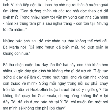
tinh. Vì khó tiếp cận từ Liban, họ nhờ người thân ở nước ngoài
tìm kiếm. “Con đường chính và các tòa nhà dọc theo đó đã
biến mất. Trong nhiều ngày tôi vẫn hy vọng căn nhà của mình
- nằm xa trung tâm phía sau nghĩa trang - còn tồn tại. Nhưng
tôi đã nhầm...”
Những bức ảnh sau đó xác nhận sự thật không thể chối cãi.
Bà Maria nói: “Cả làng Yarun đã biến mất. Nó đơn giản là
không còn nữa.”
Bà thú nhận cuộc lưu đày lần thứ hai này còn khó khăn hơn
nhiều, vì giờ đây gia đình bà không còn gì để trở về: “Tiếp tục
sống ở đây để làm gì, trong một ngôi làng và căn nhà không
còn thuộc về mình? Sống mỗi ngày trong nỗi sợ phải chạy
trốn lần nữa vì Hezbollah hoặc Israel thì có ý nghĩa gì? Tôi
không thể quay lại Guatemala, nhưng cũng không thể ở lại
đây. Tôi đã xin được bảo hộ tại Ý. Tôi chỉ muốn tìm một nơi
mà mình sẽ không còn phải bỏ chạy”