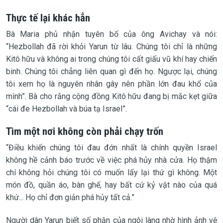
Thực tế lại khác hẳn
Bà Maria phủ nhận tuyên bố của ông Avichay và nói:
“Hezbollah đã rời khỏi Yarun từ lâu. Chúng tôi chỉ là những
Kitô hữu và không ai trong chúng tôi cất giấu vũ khí hay chiến
binh. Chúng tôi chẳng liên quan gì đến họ. Ngược lại, chúng
tôi xem họ là nguyên nhân gây nên phần lớn đau khổ của
mình”. Bà cho rằng cộng đồng Kitô hữu đang bị mắc kẹt giữa
“cái đe Hezbollah và búa tạ Israel”.
Tìm một nơi không còn phải chạy trốn
“Điều khiến chúng tôi đau đớn nhất là chính quyền Israel
không hề cảnh báo trước về việc phá hủy nhà cửa. Họ thậm
chí không hỏi chúng tôi có muốn lấy lại thứ gì không. Một
món đồ, quần áo, bàn ghế, hay bất cứ kỷ vật nào của quá
khứ... Họ chỉ đơn giản phá hủy tất cả.”
Người dân Yarun biết số phận của ngôi làng nhờ hình ảnh vệ