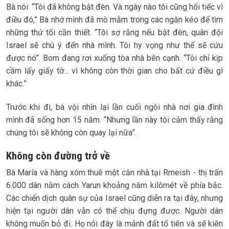
Bà nói: “Tôi đã không bật đèn. Và ngày nào tôi cũng hối tiếc vì
điều đó,” Bà nhớ mình đã mò mẫm trong các ngăn kéo để tìm
những thứ tối cần thiết. “Tôi sợ rằng nếu bật đèn, quân đội
Israel sẽ chú ý đến nhà mình. Tôi hy vọng như thế sẽ cứu
được nó”. Bom đang rơi xuống tòa nhà bên cạnh. “Tôi chỉ kịp
cầm lấy giấy tờ... vì không còn thời gian cho bất cứ điều gì
khác.”
Trước khi đi, bà vội nhìn lại lần cuối ngôi nhà nơi gia đình
mình đã sống hơn 15 năm. “Nhưng lần này tôi cảm thấy rằng
chúng tôi sẽ không còn quay lại nữa”.
Không còn đường trở về
Bà María và hàng xóm thuê một căn nhà tại Rmeish - thị trấn
6.000 dân nằm cách Yarun khoảng năm kilômét về phía bắc.
Các chiến dịch quân sự của Israel cũng diễn ra tại đây, nhưng
hiện tại người dân vẫn có thể chịu đựng được. Người dân
không muốn bỏ đi. Họ nói đây là mảnh đất tổ tiên và sẽ kiên