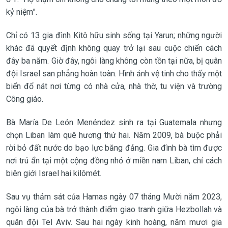
kỷ niệm”.
Chỉ có 13 gia đình Kitô hữu sinh sống tại Yarun; những người
khác đã quyết định không quay trở lại sau cuộc chiến cách
đây ba năm. Giờ đây, ngôi làng không còn tồn tại nữa, bị quân
đội Israel san phẳng hoàn toàn. Hình ảnh vệ tinh cho thấy một
biển đổ nát nơi từng có nhà cửa, nhà thờ, tu viện và trường
Công giáo.
Bà María De León Menéndez sinh ra tại Guatemala nhưng
chọn Liban làm quê hương thứ hai. Năm 2009, bà buộc phải
rời bỏ đất nước do bạo lực băng đảng. Gia đình bà tìm được
nơi trú ẩn tại một cộng đồng nhỏ ở miền nam Liban, chỉ cách
biên giới Israel hai kilômét.
Sau vụ thảm sát của Hamas ngày 07 tháng Mười năm 2023,
ngôi làng của bà trở thành điểm giao tranh giữa Hezbollah và
quân đội Tel Aviv. Sau hai ngày kinh hoàng, năm mươi gia