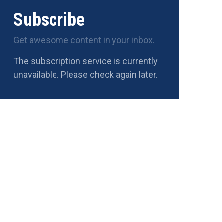
Subscribe
Get awesome content in your inbox.
The subscription service is currently
unavailable. Please check again later.