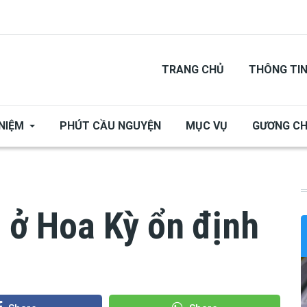
TRANG CHỦ
THÔNG TI
NIỆM
PHÚT CẦU NGUYỆN
MỤC VỤ
GƯƠNG C
ô ở Hoa Kỳ ổn định