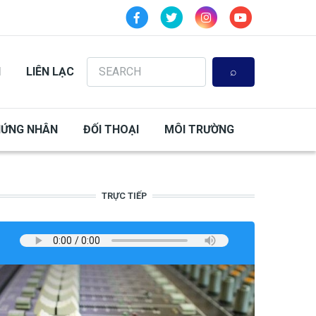
Search
N
LIÊN LẠC
HỨNG NHÂN
ĐỐI THOẠI
MÔI TRƯỜNG
TRỰC TIẾP