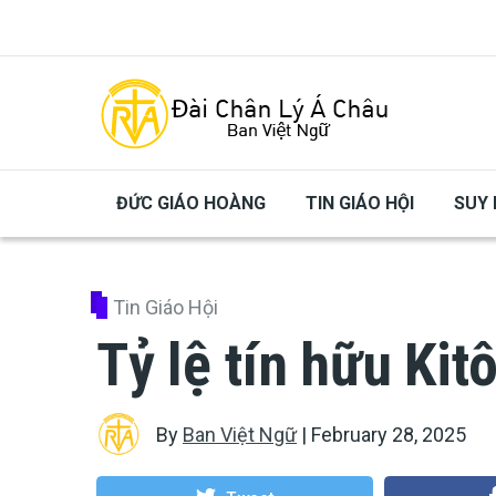
Skip to main content
ĐỨC GIÁO HOÀNG
TIN GIÁO HỘI
SUY 
Tin Giáo Hội
Tỷ lệ tín hữu Kit
By
Ban Việt Ngữ
|
February 28, 2025