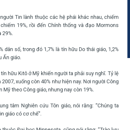
 người Tin lành thuộc các hệ phái khác nhau, chiếm
o chiếm 19%, rồi đến Chính thống và đạo Mormons
à 29%.
dân số, trong đó 1,7% là tín hữu Do thái giáo, 1,2%
u Ấn giáo.
tín hữu Kitô ở Mỹ khiến người ta phải suy nghĩ. Tỷ lệ
m 2007, xuống còn 40% như hiện nay. Nơi người Công
ân Mỹ theo Công giáo, nhưng nay còn 19%.
ung tâm Nghiên cứu Tôn giáo, nói rằng: “Chúng ta
n giáo có cơ chế”.
o thuộc Đại học Minnesota, cũng nói rằng: “Trào lưu