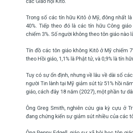
các Giáo hội Kitô.
Trong số các tín hữu Kitô ở Mỹ, đông nhất là
40%. Tiếp theo đó là các tín hữu Công giá
chiếm 3%. Số người không theo tôn giáo nào l
Tín đồ các tôn giáo không Kitô ở Mỹ chiếm 7% 
theo Hồi giáo, 1,1% là Phật tử, và 0,9% là tín hữ
Tuy có sự ổn định, nhưng về lâu về dài số các 
người Tin lành tại Mỹ giảm sút từ 51% hồi nă
giáo, cách đây 18 năm (2027), một phần tư d
Ông Greg Smith, nghiên cứu gia kỳ cựu ở Tr
đang chứng kiến sự giảm sút nhiều của các tô
Ông Penny Edgell, giáo sư xã hội học tôn giá