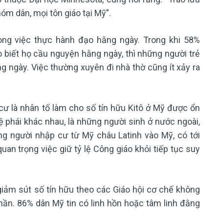
óm dân, mọi tôn giáo tại Mỹ”.
rong việc thực hành đạo hằng ngày. Trong khi 58%
o biết họ cầu nguyện hằng ngày, thì những người trẻ
g ngày. Việc thường xuyên đi nhà thờ cũng ít xảy ra
ư là nhân tố làm cho số tín hữu Kitô ở Mỹ được ổn
ệ phái khác nhau, là những người sinh ở nước ngoài,
ng người nhập cư từ Mỹ châu Latinh vào Mỹ, có tới
quan trọng việc giữ tỷ lệ Công giáo khỏi tiếp tục suy
giảm sút số tín hữu theo các Giáo hội cơ chế không
thần. 86% dân Mỹ tin có linh hồn hoặc tâm linh đằng