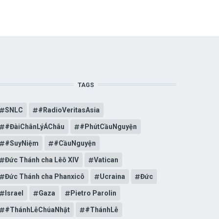
TAGS
SNLC
#RadioVeritasAsia
#ĐàiChânLýÁChâu
#PhútCầuNguyện
#SuyNiệm
#CầuNguyện
Đức Thánh cha Lêô XIV
Vatican
Đức Thánh cha Phanxicô
Ucraina
Đức
Israel
Gaza
Pietro Parolin
#ThánhLễChúaNhật
#ThánhLễ