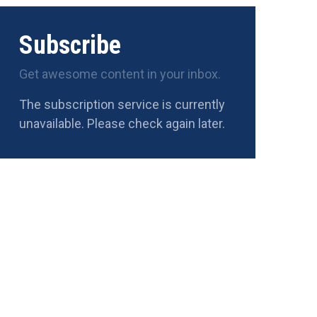
Subscribe
Get awesome content in your inbox.
The subscription service is currently
unavailable. Please check again later.