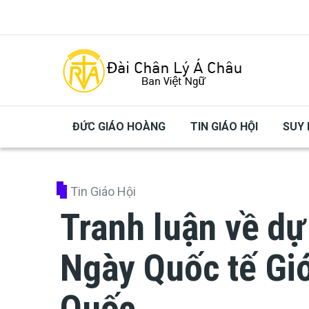
Skip to main content
ĐỨC GIÁO HOÀNG
TIN GIÁO HỘI
SUY 
Tin Giáo Hội
Tranh luận về dự
Ngày Quốc tế Giớ
Quốc