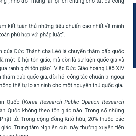
ng”, nhờ đó “mang lại lợi ích chung cho tất cả công
am kết tuân thủ những tiêu chuẩn cao nhất về minh
toàn phù hợp với pháp luật”.
m của Đức Thánh cha Lêô là chuyến thăm cấp quốc
là một lễ hội tôn giáo, mà còn là sự kiện quốc gia và
ua ranh giới tôn giáo”. Việc Đức Giáo hoàng Lêô XIV
 thăm cấp quốc gia, đòi hỏi công tác chuẩn bị ngoại
không thể tự lo an ninh cho một nguyên thủ quốc gia.
àn Quốc (
Korea Research Public Opinion Research
Hàn Quốc không theo tôn giáo nào. Trong số những
à Phật tử. Trong cộng đồng Kitô hữu, 20% thuộc các
g giáo. Trung tâm Nghiên cứu này thường xuyên tiến
i quan trọng.