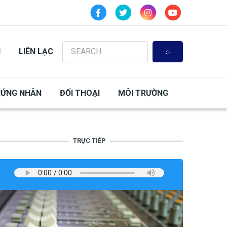
Search
N
LIÊN LẠC
HỨNG NHÂN
ĐỐI THOẠI
MÔI TRƯỜNG
TRỰC TIẾP