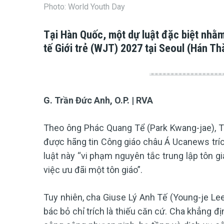
Photo: World Youth Day
Tại Hàn Quốc, một dự luật đặc biệt nhằm
tế Giới trẻ (WJT) 2027 tại Seoul (Hán Th
G. Trần Đức Anh, O.P. | RVA
Theo ông Phác Quang Tể (Park Kwang-jae), Tổ
được hãng tin Công giáo châu Á Ucanews tríc
luật này “vi phạm nguyên tắc trung lập tôn g
việc ưu đãi một tôn giáo”.
Tuy nhiên, cha Giuse Lý Anh Tế (Young-je Lee
bác bỏ chỉ trích là thiếu căn cứ. Cha khẳng 