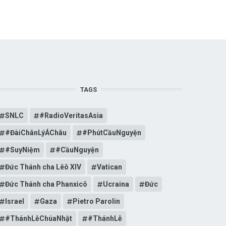
TAGS
SNLC
#RadioVeritasAsia
#ĐàiChânLýÁChâu
#PhútCầuNguyện
#SuyNiệm
#CầuNguyện
Đức Thánh cha Lêô XIV
Vatican
Đức Thánh cha Phanxicô
Ucraina
Đức
Israel
Gaza
Pietro Parolin
#ThánhLễChúaNhật
#ThánhLễ