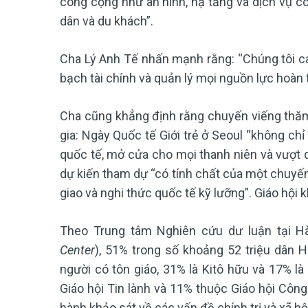
công cộng như an ninh, hạ tầng và dịch vụ cô
dân và du khách”.
Cha Lý Anh Tế nhấn mạnh rằng: “Chúng tôi c
bạch tài chính và quản lý mọi nguồn lực hoàn 
Cha cũng khẳng định rằng chuyến viếng thă
gia: Ngày Quốc tế Giới trẻ ở Seoul “không chỉ 
quốc tế, mở cửa cho mọi thanh niên và vượt q
dự kiến tham dự “có tính chất của một chuyến
giao và nghi thức quốc tế kỹ lưỡng”. Giáo hội 
Theo Trung tâm Nghiên cứu dư luận tại H
Center
), 51% trong số khoảng 52 triệu dân 
người có tôn giáo, 31% là Kitô hữu và 17% l
Giáo hội Tin lành và 11% thuộc Giáo hội Côn
hành khảo sát về các vấn đề chính trị và xã hộ