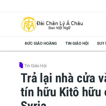
Skip to main content
ĐỨC GIÁO HOÀNG
TIN GIÁO HỘI
SUY 
Tin Giáo Hội
Trả lại nhà cửa v
tín hữu Kitô hữu
Syria