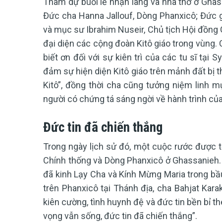
Tham dự buổi lễ nhận làng và nhà thờ ở Ghass
Đức cha Hanna Jallouf, Dòng Phanxicô; Đức g
và mục sư Ibrahim Nuseir, Chủ tịch Hội đồng Gi
đại diện các cộng đoàn Kitô giáo trong vùng. 
biết ơn đối với sự kiên trì của các tu sĩ tại 
đảm sự hiện diện Kitô giáo trên mảnh đất bị 
Kitô”, đồng thời cha cũng tưởng niệm linh mụ
người có chứng tá sáng ngời về hành trình của
Đức tin đã chiến thắng
Trong ngày lịch sử đó, một cuộc rước được tổ
Chính thống và Dòng Phanxicô ở Ghassanieh. 
đã kinh Lạy Cha và Kính Mừng Maria trong bầ
trên Phanxicô tại Thánh địa, cha Bahjat Karak
kiên cường, tình huynh đệ và đức tin bền bỉ th
vọng vẫn sống, đức tin đã chiến thắng”.