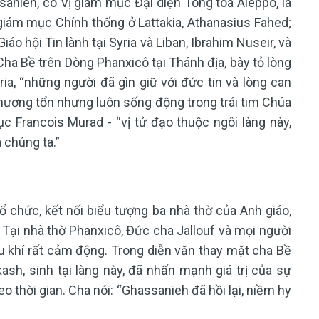
anieh, có Vị giám mục Đại diện Tông tòa Aleppo, là
iám mục Chính thống ở Lattakia, Athanasius Fahed;
áo hội Tin lành tại Syria và Liban, Ibrahim Nuseir, và
Cha Bề trên Dòng Phanxicô tại Thánh địa, bày tỏ lòng
Syria, “những người đã gìn giữ với đức tin và lòng can
thương tổn nhưng luôn sống động trong trái tim Chúa
c Francois Murad - “vị tử đạo thuộc ngôi làng này,
 chúng ta.”
 chức, kết nối biểu tượng ba nhà thờ của Anh giáo,
Tại nhà thờ Phanxicô, Đức cha Jallouf và mọi người
u khí rất cảm động. Trong diễn văn thay mặt cha Bề
ash, sinh tại làng này, đã nhấn mạnh giá trị của sự
eo thời gian. Cha nói: “Ghassanieh đã hồi lại, niềm hy