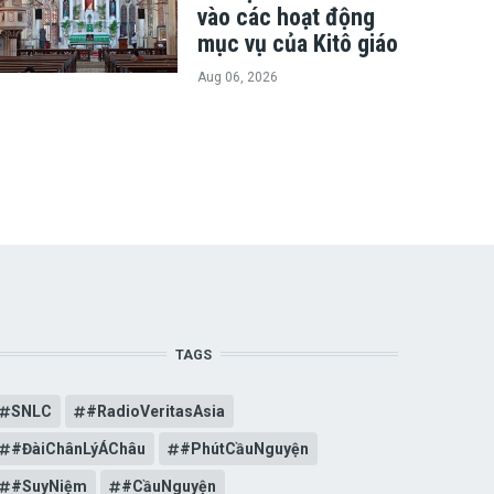
vào các hoạt động
mục vụ của Kitô giáo
Aug 06, 2026
TAGS
SNLC
#RadioVeritasAsia
#ĐàiChânLýÁChâu
#PhútCầuNguyện
#SuyNiệm
#CầuNguyện