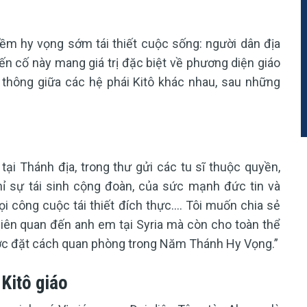
ềm hy vọng sớm tái thiết cuộc sống: người dân địa
ến cố này mang giá trị đặc biệt về phương diện giáo
p thông giữa các hệ phái Kitô khác nhau, sau những
ại Thánh địa, trong thư gửi các tu sĩ thuộc quyền,
hỉ sự tái sinh cộng đoàn, của sức mạnh đức tin và
 công cuộc tái thiết đích thực.... Tôi muốn chia sẻ
liên quan đến anh em tại Syria mà còn cho toàn thể
ược đặt cách quan phòng trong Năm Thánh Hy Vọng.”
 Kitô giáo