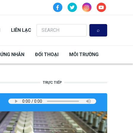
Search
N
LIÊN LẠC
HỨNG NHÂN
ĐỐI THOẠI
MÔI TRƯỜNG
TRỰC TIẾP