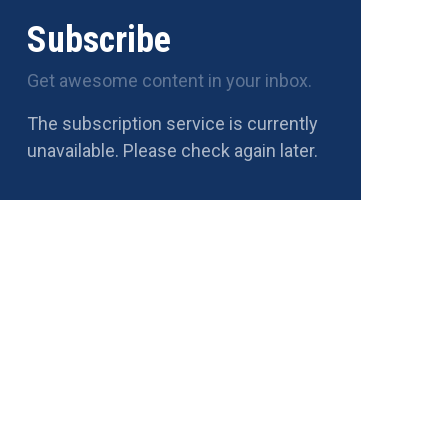
Subscribe
Get awesome content in your inbox.
The subscription service is currently
unavailable. Please check again later.