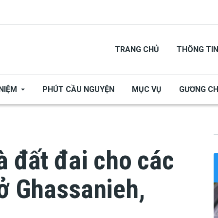
TRANG CHỦ
THÔNG TI
NIỆM
PHÚT CẦU NGUYỆN
MỤC VỤ
GƯƠNG C
à đất đai cho các
 ở Ghassanieh,