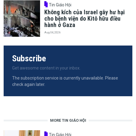
Tin Giáo Hội
Không kích của Israel gây hư hại
cho bệnh viện do Kitô hữu điều
hành ở Gaza
Aug 04, 2026
Subscribe
Get awesome content in your inbox.
The subscription service is currently unavailable. Please
check again later.
MORE TIN GIÁO HỘI
Tin Giáo Hội