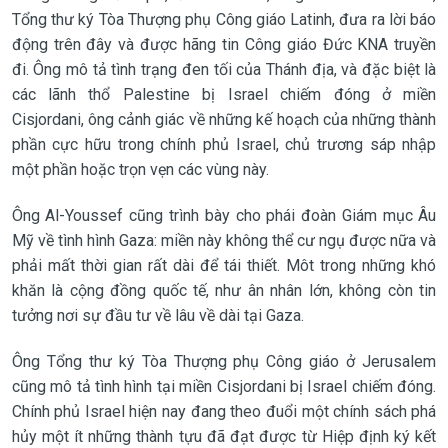
Tổng thư ký Tòa Thượng phụ Công giáo Latinh, đưa ra lời báo
động trên đây và được hãng tin Công giáo Đức KNA truyền
đi. Ông mô tả tình trạng đen tối của Thánh địa, và đặc biệt là
các lãnh thổ Palestine bị Israel chiếm đóng ở miền
Cisjordani, ông cảnh giác về những kế hoạch của những thành
phần cực hữu trong chính phủ Israel, chủ trương sáp nhập
một phần hoặc trọn vẹn các vùng này.
Ông Al-Youssef cũng trình bày cho phái đoàn Giám mục Âu
Mỹ về tình hình Gaza: miền này không thể cư ngụ được nữa và
phải mất thời gian rất dài để tái thiết. Môt trong những khó
khăn là cộng đồng quốc tế, như ân nhân lớn, không còn tin
tưởng nơi sự đầu tư về lâu về dài tại Gaza.
Ông Tổng thư ký Tòa Thượng phụ Công giáo ở Jerusalem
cũng mô tả tình hình tại miền Cisjordani bị Israel chiếm đóng.
Chính phủ Israel hiện nay đang theo đuổi một chính sách phá
hủy một ít những thành tựu đã đạt được từ Hiệp định ký kết