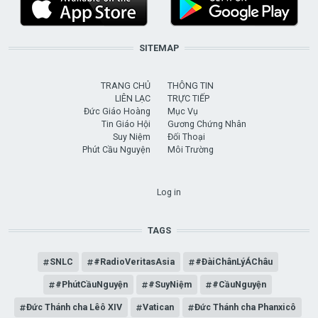
SITEMAP
TRANG CHỦ
THÔNG TIN
LIÊN LẠC
TRỰC TIẾP
Đức Giáo Hoàng
Mục Vụ
Tin Giáo Hội
Gương Chứng Nhân
Suy Niệm
Đối Thoại
Phút Cầu Nguyện
Môi Trường
USER ACCOUNT MENU
Log in
TAGS
SNLC
#RadioVeritasAsia
#ĐàiChânLýÁChâu
#PhútCầuNguyện
#SuyNiệm
#CầuNguyện
Đức Thánh cha Lêô XIV
Vatican
Đức Thánh cha Phanxicô