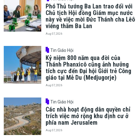
Phó Thủ tướng Ba Lan trao đổi với
Chủ tịch Hội đồng Giám mục nước
này về việc mời Đức Thánh cha Lêô
viếng thăm Ba Lan
Aug 07, 2026
Tin Giáo Hội
Kỷ niệm 800 năm qua đời của
Thánh Phanxicô cũng ảnh hưởng
tích cực đến Đại hội Giới trẻ Công
giáo tại Mễ Du (Medjugorje)
Aug 07, 2026
Tin Giáo Hội
Các nhà hoạt động dân quyền chỉ
trích việc mở rộng khu định cư ở
phía nam Jerusalem
Aug 07, 2026