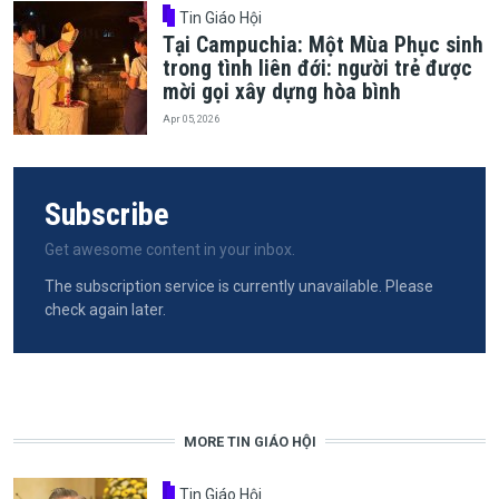
Tin Giáo Hội
Tại Campuchia: Một Mùa Phục sinh
trong tình liên đới: người trẻ được
mời gọi xây dựng hòa bình
Apr 05, 2026
Subscribe
Get awesome content in your inbox.
The subscription service is currently unavailable. Please
check again later.
MORE TIN GIÁO HỘI
Tin Giáo Hội