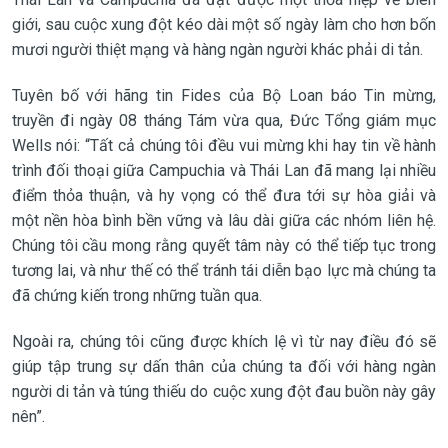
giới, sau cuộc xung đột kéo dài một số ngày làm cho hơn bốn
mươi người thiệt mạng và hàng ngàn người khác phải di tản.
Tuyên bố với hãng tin Fides của Bộ Loan báo Tin mừng,
truyền đi ngày 08 tháng Tám vừa qua, Đức Tổng giám mục
Wells nói: “Tất cả chúng tôi đều vui mừng khi hay tin về hành
trình đối thoại giữa Campuchia và Thái Lan đã mang lại nhiều
điểm thỏa thuận, và hy vọng có thể đưa tới sự hòa giải và
một nền hòa bình bền vững và lâu dài giữa các nhóm liên hệ.
Chúng tôi cầu mong rằng quyết tâm này có thể tiếp tục trong
tương lai, và như thế có thể tránh tái diễn bạo lực mà chúng ta
đã chứng kiến trong những tuần qua.
Ngoài ra, chúng tôi cũng được khích lệ vì từ nay điều đó sẽ
giúp tập trung sự dấn thân của chúng ta đối với hàng ngàn
người di tản và túng thiếu do cuộc xung đột đau buồn này gây
nên”.