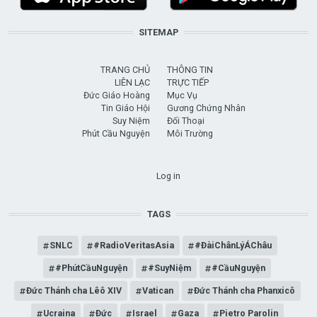
SITEMAP
TRANG CHỦ
THÔNG TIN
LIÊN LẠC
TRỰC TIẾP
Đức Giáo Hoàng
Mục Vụ
Tin Giáo Hội
Gương Chứng Nhân
Suy Niệm
Đối Thoại
Phút Cầu Nguyện
Môi Trường
USER ACCOUNT MENU
Log in
TAGS
SNLC
#RadioVeritasAsia
#ĐàiChânLýÁChâu
#PhútCầuNguyện
#SuyNiệm
#CầuNguyện
Đức Thánh cha Lêô XIV
Vatican
Đức Thánh cha Phanxicô
Ucraina
Đức
Israel
Gaza
Pietro Parolin