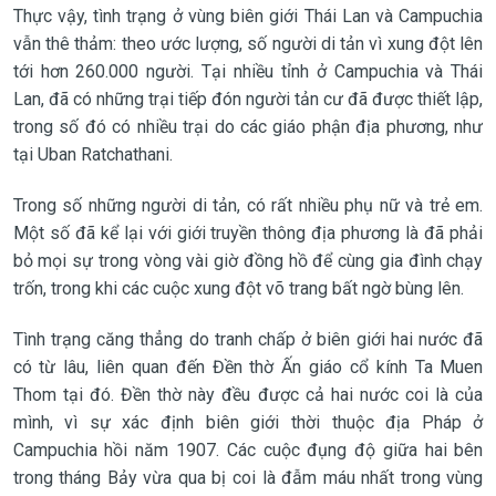
Thực vậy, tình trạng ở vùng biên giới Thái Lan và Campuchia
vẫn thê thảm: theo ước lượng, số người di tản vì xung đột lên
tới hơn 260.000 người. Tại nhiều tỉnh ở Campuchia và Thái
Lan, đã có những trại tiếp đón người tản cư đã được thiết lập,
trong số đó có nhiều trại do các giáo phận địa phương, như
tại Uban Ratchathani.
Trong số những người di tản, có rất nhiều phụ nữ và trẻ em.
Một số đã kể lại với giới truyền thông địa phương là đã phải
bỏ mọi sự trong vòng vài giờ đồng hồ để cùng gia đình chạy
trốn, trong khi các cuộc xung đột võ trang bất ngờ bùng lên.
Tình trạng căng thẳng do tranh chấp ở biên giới hai nước đã
có từ lâu, liên quan đến Đền thờ Ấn giáo cổ kính Ta Muen
Thom tại đó. Đền thờ này đều được cả hai nước coi là của
mình, vì sự xác định biên giới thời thuộc địa Pháp ở
Campuchia hồi năm 1907. Các cuộc đụng độ giữa hai bên
trong tháng Bảy vừa qua bị coi là đẫm máu nhất trong vùng