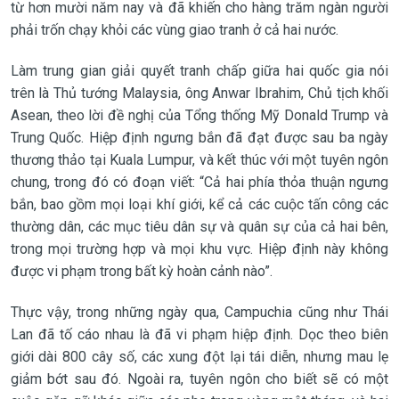
từ hơn mười năm nay và đã khiến cho hàng trăm ngàn người
phải trốn chạy khỏi các vùng giao tranh ở cả hai nước.
Làm trung gian giải quyết tranh chấp giữa hai quốc gia nói
trên là Thủ tướng Malaysia, ông Anwar Ibrahim, Chủ tịch khối
Asean, theo lời đề nghị của Tổng thống Mỹ Donald Trump và
Trung Quốc. Hiệp định ngưng bắn đã đạt được sau ba ngày
thương thảo tại Kuala Lumpur, và kết thúc với một tuyên ngôn
chung, trong đó có đoạn viết: “Cả hai phía thỏa thuận ngưng
bắn, bao gồm mọi loại khí giới, kể cả các cuộc tấn công các
thường dân, các mục tiêu dân sự và quân sự của cả hai bên,
trong mọi trường hợp và mọi khu vực. Hiệp định này không
được vi phạm trong bất kỳ hoàn cảnh nào”.
Thực vậy, trong những ngày qua, Campuchia cũng như Thái
Lan đã tố cáo nhau là đã vi phạm hiệp định. Dọc theo biên
giới dài 800 cây số, các xung đột lại tái diễn, nhưng mau lẹ
giảm bớt sau đó. Ngoài ra, tuyên ngôn cho biết sẽ có một