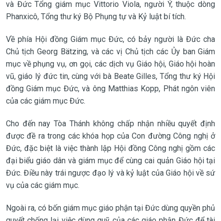
và Đức Tổng giám mục Vittorio Viola, người Ý, thuộc dòng
Phanxicô, Tổng thư ký Bộ Phụng tự và Kỷ luật bí tích.
Về phía Hội đồng Giám mục Đức, có bảy người là Đức cha
Chủ tịch Georg Bätzing, và các vị Chủ tịch các Ủy ban Giám
mục về phụng vụ, ơn gọi, các dịch vụ Giáo hội, Giáo hội hoàn
vũ, giáo lý đức tin, cùng với bà Beate Gilles, Tổng thư ký Hội
đồng Giám mục Đức, và ông Matthias Kopp, Phát ngôn viên
của các giám mục Đức.
Cho đến nay Tòa Thánh không chấp nhận nhiều quyết định
được đề ra trong các khóa họp của Con đường Công nghị ở
Đức, đặc biệt là việc thành lập Hội đồng Công nghị gồm các
đại biểu giáo dân và giám mục để cùng cai quản Giáo hội tại
Đức. Điều này trái ngược đạo lý và kỷ luật của Giáo hội về sứ
vụ của các giám mục.
Ngoài ra, có bốn giám mục giáo phận tại Đức dùng quyền phủ
quyết chống lại việc dùng quỹ của các giáo phận Đức để tài