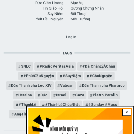
Đức Giáo Hoàng
Mục Vụ
Tin Giáo Hội
Gương Chứng Nhân
Suy Niệm
Đối Thoại
Phút Cầu Nguyện
Môi Trường
USER ACCOUNT MENU
Log in
TAGS
SNLC
#RadioVeritasAsia
#ĐàiChânLýÁChâu
#PhútCầuNguyện
#SuyNiệm
#CầuNguyện
Đức Thánh cha Lêô XIV
Vatican
Đức Thánh cha Phanxicô
Ucraina
Đức
Israel
Gaza
Pietro Parolin
#ThánhLễ
#ThánhLễChúaNhật
#Sunday #Mass
×
Angelus
Đức Giáo hoàng Lêô XIV
General Audience
STAY CONNECTED WITH US!