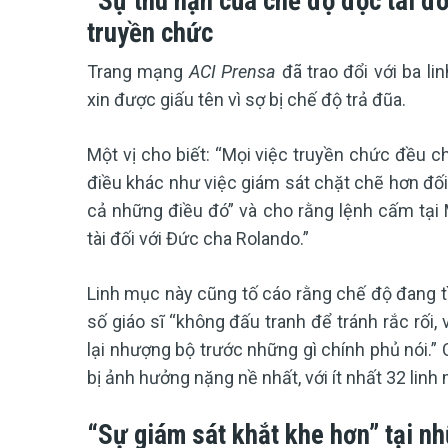
“Sự thù hận của chế độ độc tài đố
truyền chức
Trang mạng
ACI Prensa
đã trao đổi với ba l
xin được giấu tên vì sợ bị chế độ trả đũa.
Một vị cho biết: “Mọi việc truyền chức đều c
điều khác như việc giám sát chặt chẽ hơn đối v
cả những điều đó” và cho rằng lệnh cấm tại 
tài đối với Đức cha Rolando.”
Linh mục này cũng tố cáo rằng chế độ đang tì
số giáo sĩ “không đấu tranh để tránh rắc rối,
lại nhượng bộ trước những gì chính phủ nói.” 
bị ảnh hưởng nặng nề nhất, với ít nhất 32 lin
“Sự giám sát khắt khe hơn” tại n