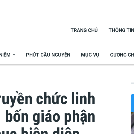
TRANG CHỦ
THÔNG TI
NIỆM
PHÚT CẦU NGUYỆN
MỤC VỤ
GƯƠNG C
ruyền chức linh
i bốn giáo phận
ục hiện diện