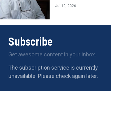
Jul 19, 2026
Subscribe
Get awesome content in your inbox.
The subscription service is currently
unavailable. Please check again later.