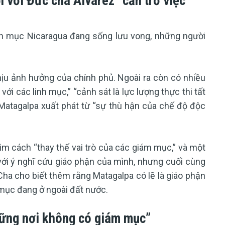
i với Đức cha Álvarez” cản trở việc
inh mục Nicaragua đang sống lưu vong, những người
hịu ảnh hưởng của chính phủ. Ngoài ra còn có nhiều
ới các linh mục,” “cảnh sát là lực lượng thực thi tất
Matagalpa xuất phát từ “sự thù hận của chế độ độc
m cách “thay thế vai trò của các giám mục,” và một
 với ý nghĩ cứu giáo phận của mình, nhưng cuối cùng
Cha cho biết thêm rằng Matagalpa có lẽ là giáo phận
h mục đang ở ngoài đất nước.
hững nơi không có giám mục”