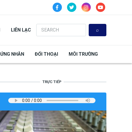
Search
N
LIÊN LẠC
HỨNG NHÂN
ĐỐI THOẠI
MÔI TRƯỜNG
TRỰC TIẾP