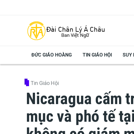
Skip to main content
ĐỨC GIÁO HOÀNG
TIN GIÁO HỘI
SUY 
Tin Giáo Hội
Nicaragua cấm t
mục và phó tế tạ
không có giám m