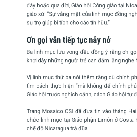
đày hoặc qua đời, Giáo hội Công giáo tại Ni
giáo xứ. “Sự vắng mặt của linh mục đồng ngh
sự trợ giúp bí tích cho các tín hữu.”
Ơn gọi vẫn tiếp tục nảy nở
Ba linh mục lưu vong đều đồng ý rằng ơn gọi 
khơi dậy những người trẻ can đảm lắng nghe Ng
Vị linh mục thứ ba nói thêm rằng dù chính p
tìm cách thực hiện “mà không để chính phủ 
Giáo hội trước nghịch cảnh, cách Giáo hội tự đ
Trang Mosaico CSI đã đưa tin vào tháng Hai
chức linh mục tại Giáo phận Limón ở Costa Ri
chế độ Nicaragua trả đũa.