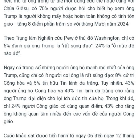
nên, mô tả ông trong tư thế một đấng cứu thế hoặc cùng với
Chúa Giêsu, có 70% người được hỏi cho biết họ xem ông
Trump là người không mấy hoặc hoàn toàn không có tính tôn
giáo - tăng 8 điểm phần trăm so với tháng Mười năm 2024.
Theo Trung tâm Nghiên cứu Pew ở thủ đô Washington, chỉ có
5% đánh giá ông Trump là “rất sùng đạo”, 24% là “ở mức độ
nào đó”.
Ngay cả trong số những người ủng hộ mạnh mẽ nhất của ông
Trump, cũng chỉ có ít người coi ông là rất sùng đạo: 8% cử tri
Cộng hòa và 5% tín hữu Tin lành da trắng. Tuy nhiên, 43%
người ủng hộ Cộng hòa và 49% Tin lành da trắng cho rằng
ông Trump đại diện cho lợi ích đức tin của họ. Trong khi đó,
chỉ 24% người Công giáo có cùng quan điểm; 43% cho rằng
ông không quan tâm nhiều đến các vấn đề của người Công
giáo.
Cuộc khảo sát được tiến hành từ ngày 06 đến ngày 12 tháng