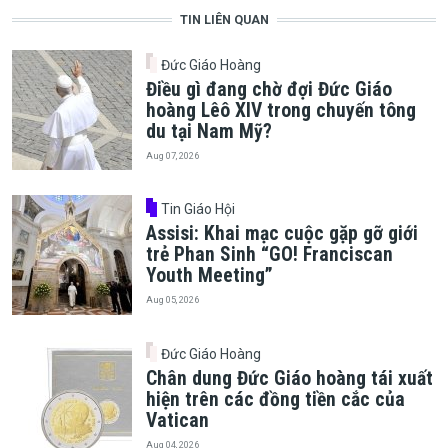
TIN LIÊN QUAN
Đức Giáo Hoàng
Điều gì đang chờ đợi Đức Giáo
hoàng Lêô XIV trong chuyến tông
du tại Nam Mỹ?
Aug 07, 2026
Tin Giáo Hội
Assisi: Khai mạc cuộc gặp gỡ giới
trẻ Phan Sinh “GO! Franciscan
Youth Meeting”
Aug 05, 2026
Đức Giáo Hoàng
Chân dung Đức Giáo hoàng tái xuất
hiện trên các đồng tiền cắc của
Vatican
Aug 04, 2026