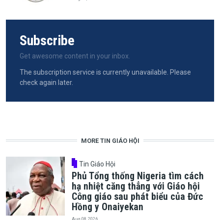
Subscribe
Get awesome content in your inbox.
The subscription service is currently unavailable. Please
check again later.
MORE TIN GIÁO HỘI
Tin Giáo Hội
Phủ Tổng thống Nigeria tìm cách
hạ nhiệt căng thẳng với Giáo hội
Công giáo sau phát biểu của Đức
Hồng y Onaiyekan
Aug 08, 2026