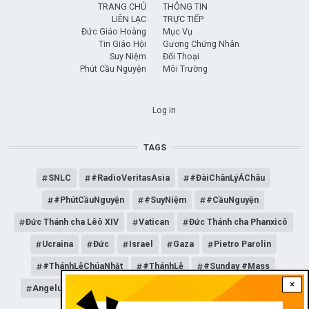
TRANG CHỦ
THÔNG TIN
LIÊN LẠC
TRỰC TIẾP
Đức Giáo Hoàng
Mục Vụ
Tin Giáo Hội
Gương Chứng Nhân
Suy Niệm
Đối Thoại
Phút Cầu Nguyện
Môi Trường
USER ACCOUNT MENU
Log in
TAGS
SNLC
#RadioVeritasAsia
#ĐàiChânLýÁChâu
#PhútCầuNguyện
#SuyNiệm
#CầuNguyện
Đức Thánh cha Lêô XIV
Vatican
Đức Thánh cha Phanxicô
Ucraina
Đức
Israel
Gaza
Pietro Parolin
#ThánhLễChúaNhật
#ThánhLễ
#Sunday #Mass
×
Angelus
Đức Giáo hoàng Lêô XIV
General Audience