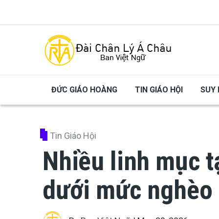
Skip to main content
ĐỨC GIÁO HOÀNG
TIN GIÁO HỘI
SUY 
Tin Giáo Hội
Nhiều linh mục t
dưới mức nghèo 