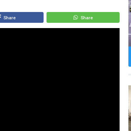
Share
Share