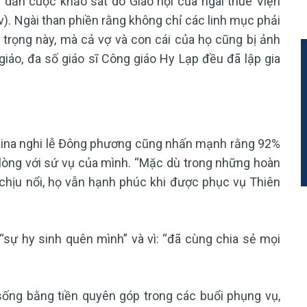
ẫn cuộc khảo sát do Giáo hội của ngài thuê Viện
v). Ngài than phiền rằng không chỉ các linh mục phải
 trọng này, mà cả vợ và con cái của họ cũng bị ảnh
iáo, đa số giáo sĩ Công giáo Hy Lạp đều đã lập gia
craina nghi lễ Đông phương cũng nhấn mạnh rằng 92%
i lòng với sứ vụ của mình. “Mặc dù trong những hoàn
chịu nổi, họ vẫn hạnh phúc khi được phục vụ Thiên
 “sự hy sinh quên mình” và vì: “đã cùng chia sẻ mọi
 sống bằng tiền quyên góp trong các buổi phụng vụ,