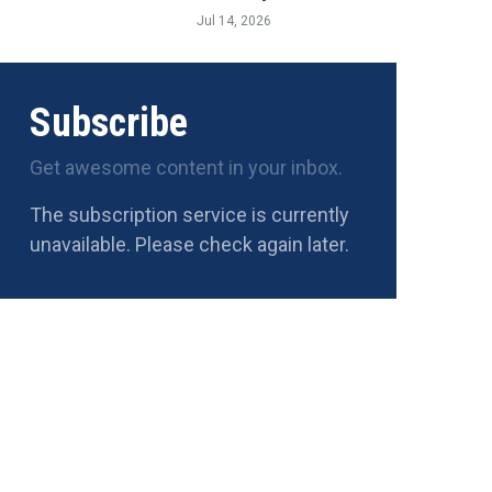
Jul 14, 2026
Subscribe
Get awesome content in your inbox.
The subscription service is currently
unavailable. Please check again later.