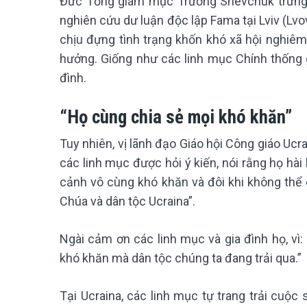
Đức Tổng giám mục Trưởng Shevchuk trưng d
nghiên cứu dư luận độc lập Fama tại Lviv (Lvo
chịu đựng tình trạng khốn khó xã hội nghiêm
hưởng. Giống như các linh mục Chính thống g
đình.
“Họ cùng chia sẻ mọi khó khăn”
Tuy nhiên, vị lãnh đạo Giáo hội Công giáo U
các linh mục được hỏi ý kiến, nói rằng họ hà
cảnh vô cùng khó khăn và đôi khi không thể 
Chúa và dân tộc Ucraina”.
Ngài cảm ơn các linh mục và gia đình họ, vì:
khó khăn mà dân tộc chúng ta đang trải qua.”
Tại Ucraina, các linh mục tự trang trải cuộc