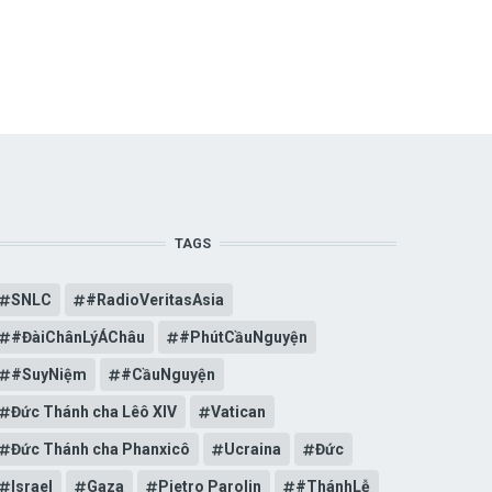
TAGS
SNLC
#RadioVeritasAsia
#ĐàiChânLýÁChâu
#PhútCầuNguyện
#SuyNiệm
#CầuNguyện
Đức Thánh cha Lêô XIV
Vatican
Đức Thánh cha Phanxicô
Ucraina
Đức
Israel
Gaza
Pietro Parolin
#ThánhLễ