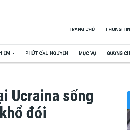
TRANG CHỦ
THÔNG TI
NIỆM
PHÚT CẦU NGUYỆN
MỤC VỤ
GƯƠNG C
ại Ucraina sống
khổ đói