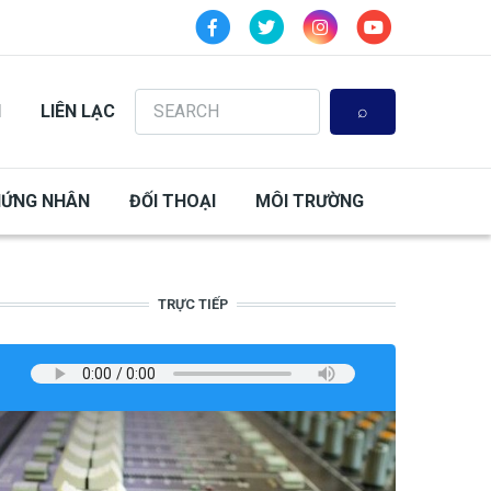
Search
N
LIÊN LẠC
HỨNG NHÂN
ĐỐI THOẠI
MÔI TRƯỜNG
TRỰC TIẾP