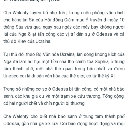
Cha Walenty tuyên bố như trên, trong cuộc phỏng vấn dành
cho hãng tin Sir của Hội đồng Giám mục Ý, truyền đi ngày 10
tháng Sáu vừa qua, ngay sau ngày các máy bay không người
lái của Nga ồ ạt tấn công các vị trí dân sự ở Odessa và cả
thủ đô Kiev của Ucraina.
Tại thủ đô, theo Bộ Văn hóa Ucraina, làn sóng không kích của
Nga đã làm hư hại mặt tiền nhà thờ chính tòa Sophia, ở trung
tâm thành phố, một nhà thờ quan trọng bậc nhất và được
Unesco coi là di sản văn hóa của thế giới, có từ thế kỷ XI.
Trong số những cơ sở ở Odessa bị tấn công, có một nhà bảo
sanh, các khu gia cư và một trạm xe cứu thương. Tổng cộng,
có hai người chết và chín người bị thương.
Cha Walenty cho biết nhà bảo sanh ở trung tâm thành phố
Odessa, gần nhà ga xe lửa. Còi báo động hoạt động và mọi