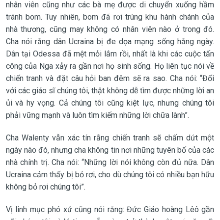
nhân viên cũng như các bà mẹ được di chuyển xuống hầm
tránh bom. Tuy nhiên, bom đã rơi trúng khu hành chánh của
nhà thương, cũng may không có nhân viên nào ở trong đó.
Cha nói rằng dân Ucraina bị đe dọa mạng sống hằng ngày.
Dân tại Odessa đã mệt mỏi lắm rồi, nhất là khi các cuộc tấn
công của Nga xảy ra gần nơi họ sinh sống. Họ liên tục nói về
chiến tranh và đặt câu hỏi ban đêm sẽ ra sao. Cha nói: “Đối
với các giáo sĩ chúng tôi, thật không dễ tìm được những lời an
ủi và hy vọng. Cả chúng tôi cũng kiệt lực, nhưng chúng tôi
phải vững mạnh và luôn tìm kiếm những lời chữa lành”.
Cha Walenty vẫn xác tín rằng chiến tranh sẽ chấm dứt một
ngày nào đó, nhưng cha không tin nơi những tuyên bố của các
nhà chính trị. Cha nói: “Những lời nói không còn đủ nữa. Dân
Ucraina cảm thấy bị bỏ rơi, cho dù chúng tôi có nhiều bạn hữu
không bỏ rơi chúng tôi”.
Vị linh mục phó xứ cũng nói rằng: Đức Giáo hoàng Lêô gần