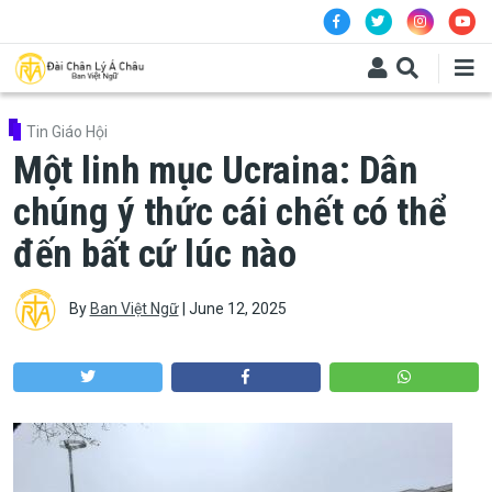
Skip to main content
Tin Giáo Hội
Một linh mục Ucraina: Dân
chúng ý thức cái chết có thể
đến bất cứ lúc nào
By
Ban Việt Ngữ
|
June 12, 2025