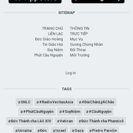
SITEMAP
TRANG CHỦ
THÔNG TIN
LIÊN LẠC
TRỰC TIẾP
Đức Giáo Hoàng
Mục Vụ
Tin Giáo Hội
Gương Chứng Nhân
Suy Niệm
Đối Thoại
Phút Cầu Nguyện
Môi Trường
USER ACCOUNT MENU
Log in
TAGS
SNLC
#RadioVeritasAsia
#ĐàiChânLýÁChâu
#PhútCầuNguyện
#SuyNiệm
#CầuNguyện
Đức Thánh cha Lêô XIV
Vatican
Đức Thánh cha Phanxicô
Ucraina
Đức
Israel
Gaza
Pietro Parolin