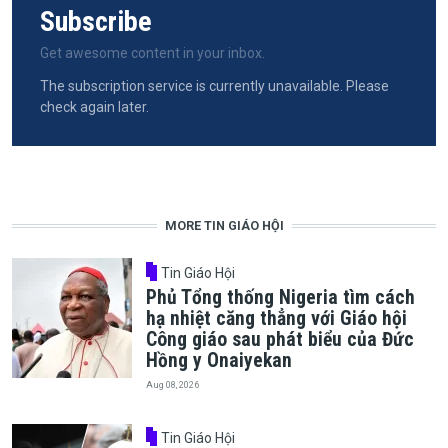
Subscribe
Get awesome content in your inbox.
The subscription service is currently unavailable. Please
check again later.
MORE TIN GIÁO HỘI
Tin Giáo Hội
Phủ Tổng thống Nigeria tìm cách
hạ nhiệt căng thẳng với Giáo hội
Công giáo sau phát biểu của Đức
Hồng y Onaiyekan
Aug 08, 2026
Tin Giáo Hội