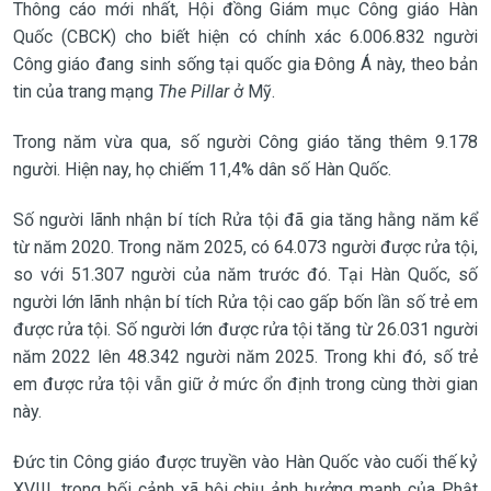
Thông cáo mới nhất, Hội đồng Giám mục Công giáo Hàn
Quốc (CBCK) cho biết hiện có chính xác 6.006.832 người
Công giáo đang sinh sống tại quốc gia Đông Á này, theo bản
tin của trang mạng
The Pillar
ở Mỹ.
Trong năm vừa qua, số người Công giáo tăng thêm 9.178
người. Hiện nay, họ chiếm 11,4% dân số Hàn Quốc.
Số người lãnh nhận bí tích Rửa tội đã gia tăng hằng năm kể
từ năm 2020. Trong năm 2025, có 64.073 người được rửa tội,
so với 51.307 người của năm trước đó. Tại Hàn Quốc, số
người lớn lãnh nhận bí tích Rửa tội cao gấp bốn lần số trẻ em
được rửa tội. Số người lớn được rửa tội tăng từ 26.031 người
năm 2022 lên 48.342 người năm 2025. Trong khi đó, số trẻ
em được rửa tội vẫn giữ ở mức ổn định trong cùng thời gian
này.
Đức tin Công giáo được truyền vào Hàn Quốc vào cuối thế kỷ
XVIII, trong bối cảnh xã hội chịu ảnh hưởng mạnh của Phật