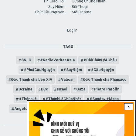
Tin Giáo Hội
Gương Chứng Nhân
Suy Niệm
Đối Thoại
Phút Cầu Nguyện
Môi Trường
USER ACCOUNT MENU
Log in
TAGS
SNLC
#RadioVeritasAsia
#ĐàiChânLýÁChâu
#PhútCầuNguyện
#SuyNiệm
#CầuNguyện
Đức Thánh cha Lêô XIV
Vatican
Đức Thánh cha Phanxicô
Ucraina
Đức
Israel
Gaza
Pietro Parolin
#ThánhLễ
#ThánhLễChúaNhật
#Sunday #Mass
×
Angelus
Đức Giáo hoàng Lêô XIV
General Audience
STAY CONNECTED WITH US!