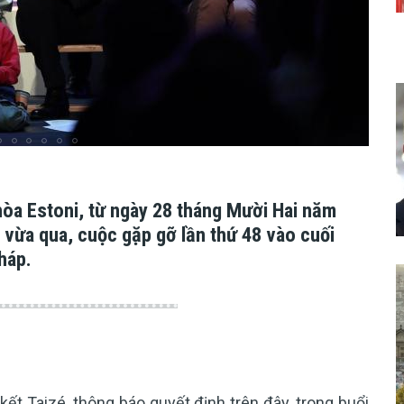
 hòa Estoni, từ ngày 28 tháng Mười Hai năm
vừa qua, cuộc gặp gỡ lần thứ 48 vào cuối
háp.
ết Taizé, thông báo quyết định trên đây, trong buổi