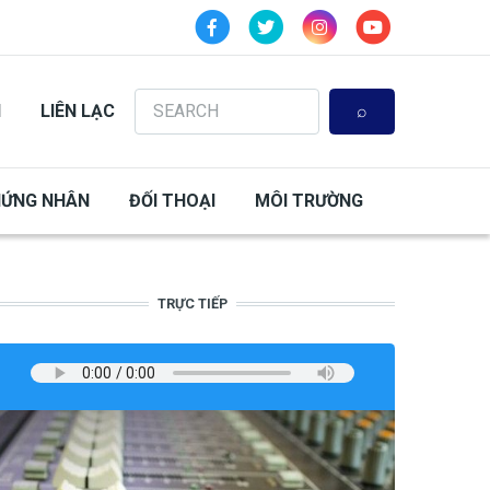
Search
N
LIÊN LẠC
HỨNG NHÂN
ĐỐI THOẠI
MÔI TRƯỜNG
TRỰC TIẾP