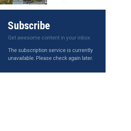
Subscribe
Get awesome content in your inbox.
The subscription service is currently
unavailable. Please check again later.