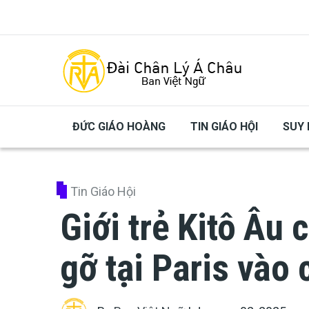
Skip to main content
ĐỨC GIÁO HOÀNG
TIN GIÁO HỘI
SUY 
Tin Giáo Hội
Giới trẻ Kitô Âu 
gỡ tại Paris vào