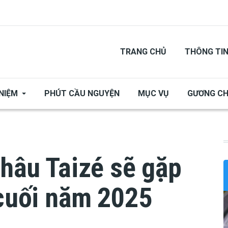
TRANG CHỦ
THÔNG TI
NIỆM
PHÚT CẦU NGUYỆN
MỤC VỤ
GƯƠNG C
châu Taizé sẽ gặp
 cuối năm 2025