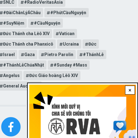
SNLC
#RadioVeritasAsia
#ĐàiChânLýÁChâu
#PhútCầuNguyện
#SuyNiệm
#CầuNguyện
Đức Thánh cha Lêô XIV
Vatican
Đức Thánh cha Phanxicô
Ucraina
Đức
Israel
Gaza
Pietro Parolin
#ThánhLễ
#ThánhLễChúaNhật
#Sunday #Mass
Angelus
Đức Giáo hoàng Lêô XIV
General Audience
×
STAY CONNECTED WITH US!