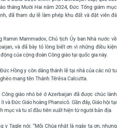
. Vào tháng Mười Hai năm 2024, Đức Tổng giám mục
ánh, đã tham dự lễ làm phép khu đất và đặt viên đá
ng Ramin Mammadov, Chủ tịch Ủy ban Nhà nước về
ijan, và đã bày tỏ lòng biết ơn vì những điều kiện
 động của cộng đoàn Công giáo tại quốc gia này.
Đức Hồng y còn dâng thánh lễ tại nhà của các nữ tu
 nghèo mang tên Thánh Têrêsa Calcutta.
 Công giáo nhỏ bé ở Azerbaijan đã được chúc lành
I và Đức Giáo hoàng Phanxicô. Gần đây, Giáo hội tại
 mục và tu sĩ đầu tiên xuất hiện từ người bản địa.
ng y Tagle nói: “Mỗi Chúa nhật là ngày tạ ơn, nhưng