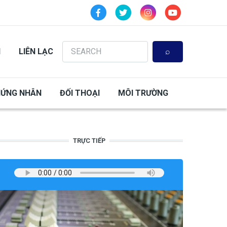
Search
N
LIÊN LẠC
HỨNG NHÂN
ĐỐI THOẠI
MÔI TRƯỜNG
TRỰC TIẾP