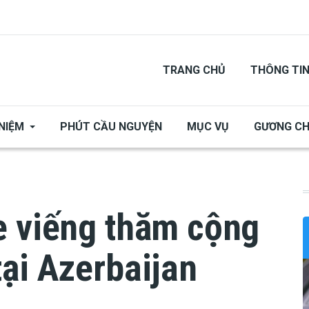
TRANG CHỦ
THÔNG TI
NIỆM
PHÚT CẦU NGUYỆN
MỤC VỤ
GƯƠNG C
e viếng thăm cộng
ại Azerbaijan