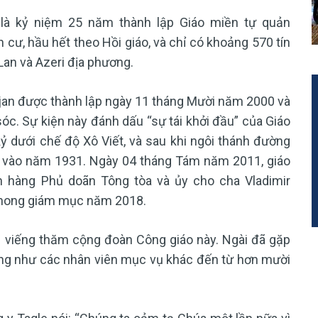
 là kỷ niệm 25 năm thành lập Giáo miền tự quản
n cư, hầu hết theo Hồi giáo, và chỉ có khoảng 570 tín
Lan và Azeri địa phương.
ijan được thành lập ngày 11 tháng Mười năm 2000 và
c. Sự kiện này đánh dấu “sự tái khởi đầu” của Giáo
kỷ dưới chế độ Xô Viết, và sau khi ngôi thánh đường
in vào năm 1931. Ngày 04 tháng Tám năm 2011, giáo
 hàng Phủ doãn Tông tòa và ủy cho cha Vladimir
phong giám mục năm 2018.
 viếng thăm cộng đoàn Công giáo này. Ngài đã gặp
cũng như các nhân viên mục vụ khác đến từ hơn mười