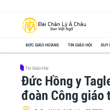
Skip to main content
ĐỨC GIÁO HOÀNG
TIN GIÁO HỘI
SUY 
Tin Giáo Hội
Đức Hồng y Tagl
đoàn Công giáo t