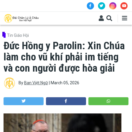
Skip to main content
Tin Giáo Hội
Đức Hồng y Parolin: Xin Chúa
làm cho vũ khí phải im tiếng
và con người được hòa giải
By
Ban Việt Ngữ
|
March 05, 2026