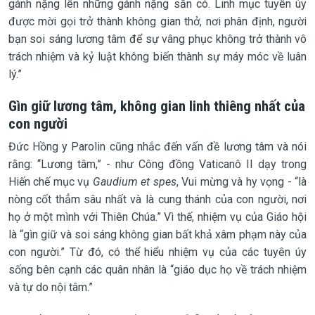
gánh nặng lên những gánh nặng sẵn có. Linh mục tuyên úy
được mời gọi trở thành không gian thở, nơi phân định, người
bạn soi sáng lương tâm để sự vâng phục không trở thành vô
trách nhiệm và kỷ luật không biến thành sự máy móc về luân
lý.”
Gìn giữ lương tâm, không gian linh thiêng nhất của
con người
Đức Hồng y Parolin cũng nhắc đến vấn đề lương tâm và nói
rằng: “Lương tâm,” - như Công đồng Vaticanô II dạy trong
Hiến chế mục vụ
Gaudium et spes
, Vui mừng và hy vọng - “là
nòng cốt thẳm sâu nhất và là cung thánh của con người, nơi
họ ở một mình với Thiên Chúa.” Vì thế, nhiệm vụ của Giáo hội
là “gìn giữ và soi sáng không gian bất khả xâm phạm này của
con người.” Từ đó, có thể hiểu nhiệm vụ của các tuyên úy
sống bên cạnh các quân nhân là “giáo dục họ về trách nhiệm
và tự do nội tâm.”