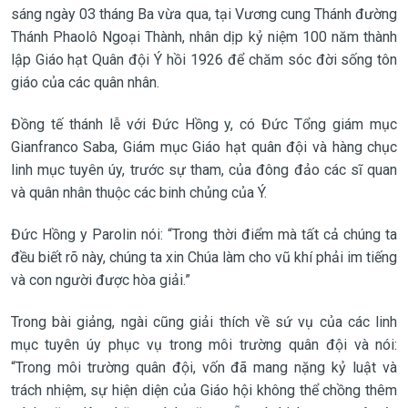
sáng ngày 03 tháng Ba vừa qua, tại Vương cung Thánh đường
Thánh Phaolô Ngoại Thành, nhân dịp kỷ niệm 100 năm thành
lập Giáo hạt Quân đội Ý hồi 1926 để chăm sóc đời sống tôn
giáo của các quân nhân.
Đồng tế thánh lễ với Đức Hồng y, có Đức Tổng giám mục
Gianfranco Saba, Giám mục Giáo hạt quân đội và hàng chục
linh mục tuyên úy, trước sự tham, của đông đảo các sĩ quan
và quân nhân thuộc các binh chủng của Ý.
Đức Hồng y Parolin nói: “Trong thời điểm mà tất cả chúng ta
đều biết rõ này, chúng ta xin Chúa làm cho vũ khí phải im tiếng
và con người được hòa giải.”
Trong bài giảng, ngài cũng giải thích về sứ vụ của các linh
mục tuyên úy phục vụ trong môi trường quân đội và nói:
“Trong môi trường quân đội, vốn đã mang nặng kỷ luật và
trách nhiệm, sự hiện diện của Giáo hội không thể chồng thêm