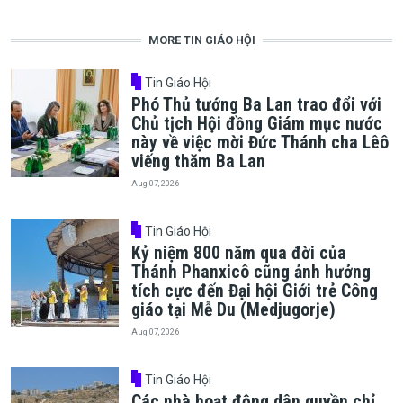
MORE TIN GIÁO HỘI
Tin Giáo Hội
Phó Thủ tướng Ba Lan trao đổi với
Chủ tịch Hội đồng Giám mục nước
này về việc mời Đức Thánh cha Lêô
viếng thăm Ba Lan
Aug 07, 2026
Tin Giáo Hội
Kỷ niệm 800 năm qua đời của
Thánh Phanxicô cũng ảnh hưởng
tích cực đến Đại hội Giới trẻ Công
giáo tại Mễ Du (Medjugorje)
Aug 07, 2026
Tin Giáo Hội
Các nhà hoạt động dân quyền chỉ