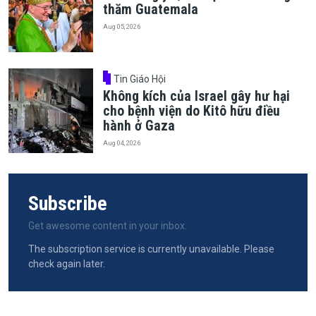
thăm Guatemala
Aug 05, 2026
Tin Giáo Hội
Không kích của Israel gây hư hại
cho bệnh viện do Kitô hữu điều
hành ở Gaza
Aug 04, 2026
Subscribe
Get awesome content in your inbox.
The subscription service is currently unavailable. Please
check again later.