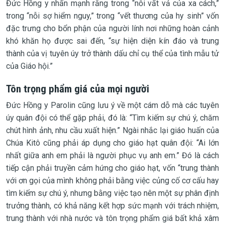
Đức Hồng y nhấn mạnh rằng trong “nỗi vất vả của xa cách,”
trong “nỗi sợ hiểm nguy,” trong “vết thương của hy sinh” vốn
đặc trưng cho bổn phận của người lính nơi những hoàn cảnh
khó khăn họ được sai đến, “sự hiện diện kín đáo và trung
thành của vị tuyên úy trở thành dấu chỉ cụ thể của tình mẫu tử
của Giáo hội.”
Tôn trọng phẩm giá của mọi người
Đức Hồng y Parolin cũng lưu ý về một cám dỗ mà các tuyên
úy quân đội có thể gặp phải, đó là: “Tìm kiếm sự chú ý, chăm
chút hình ảnh, nhu cầu xuất hiện.” Ngài nhắc lại giáo huấn của
Chúa Kitô cũng phải áp dụng cho giáo hạt quân đội: “Ai lớn
nhất giữa anh em phải là người phục vụ anh em.” Đó là cách
tiếp cận phải truyền cảm hứng cho giáo hạt, vốn “trung thành
với ơn gọi của mình không phải bằng việc củng cố cơ cấu hay
tìm kiếm sự chú ý, nhưng bằng việc tạo nên một sự phân định
trưởng thành, có khả năng kết hợp sức mạnh với trách nhiệm,
trung thành với nhà nước và tôn trọng phẩm giá bất khả xâm