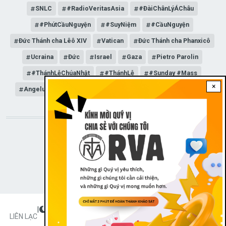
SNLC
#RadioVeritasAsia
#ĐàiChânLýÁChâu
#PhútCầuNguyện
#SuyNiệm
#CầuNguyện
Đức Thánh cha Lêô XIV
Vatican
Đức Thánh cha Phanxicô
Ucraina
Đức
Israel
Gaza
Pietro Parolin
#ThánhLễChúaNhật
#ThánhLễ
#Sunday #Mass
×
Angelus
Đức Giáo hoàng Lêô XIV
General Audience
STAY CONNECTED WITH US!
|
Dark theme
FOOTER
LIÊN LẠC