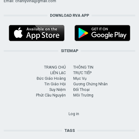
Email:
chanlyvina@gmail.com
DOWNLOAD RVA APP
SITEMAP
TRANG CHỦ
THÔNG TIN
LIÊN LẠC
TRỰC TIẾP
Đức Giáo Hoàng
Mục Vụ
Tin Giáo Hội
Gương Chứng Nhân
Suy Niệm
Đối Thoại
Phút Cầu Nguyện
Môi Trường
USER ACCOUNT MENU
Log in
TAGS