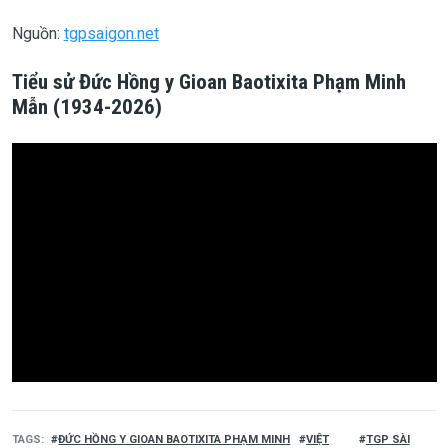
Nguồn:
tgpsaigon.net
Tiểu sử Đức Hồng y Gioan Baotixita Phạm Minh
Mẫn (1934-2026)
TAGS
ĐỨC HỒNG Y GIOAN BAOTIXITA PHẠM MINH
VIỆT
TGP SÀI