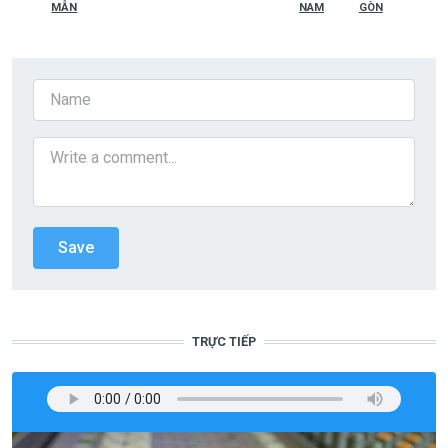
MẪN
NAM
GÒN
TRỰC TIẾP