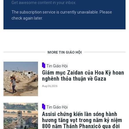
Get awesome content in your inbox.
The subscription service is currently unavailable. Please
check again later.
MORE TIN GIÁO HỘI
Tin Giáo Hội
Giám mục Zaidan của Hoa Kỳ hoan
nghênh thỏa thuận về Gaza
Aug 06, 2026
Tin Giáo Hội
Assisi chứng kiến làn sóng hành
hương tăng vọt trong năm kỷ niệm
800 năm Thánh Phanxicô qua đời