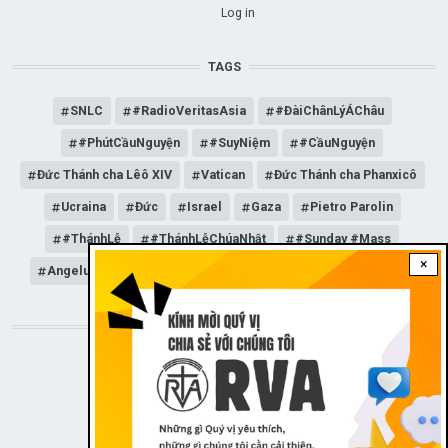
USER ACCOUNT MENU
Log in
TAGS
SNLC
#RadioVeritasAsia
#ĐàiChânLýÁChâu
#PhútCầuNguyện
#SuyNiệm
#CầuNguyện
Đức Thánh cha Lêô XIV
Vatican
Đức Thánh cha Phanxicô
Ucraina
Đức
Israel
Gaza
Pietro Parolin
#ThánhLễ
#ThánhLễChúaNhật
#Sunday #Mass
×
Angelus
Đức Giáo hoàng Lêô XIV
General Audience
STAY CONNECTED WITH US!